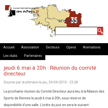
Aller
au
contenu
MENU
Se connecter
DU
principal
COMPTE
Rechercher
DE
L'UTILISATEUR
Accueil
Association
Secteurs
Opens
Animations
Les clubs
Partenaires
jeudi 6 mai à 20h : Réunion du comité
directeur
Soumis par
druhlmann
le
jeu, 29/04/2010 - 23:28
La prochaine réunion du Comité Directeur aura lieu à la Maison des
Sports de Rennes le jeudi 6 mai à 20h, sous réserve de
disponibilité d’une salle. L’ordre du jour en sera le suivant :