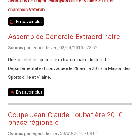
Jean-Guy Le Duigou champion d'Ille et Vilaine 2010, et
champion Vétéran.
En savoir plus
sur
Championnat
Assemblée Générale Extraordinaire
35
Soumis par
legault
le
ven, 02/04/2010 - 23:52
toutes
catégories
Une assemblée générale extra-ordinaire du Comité
2010
Départemental est convoquée le 28 avril à 20h à la Maison des
Sports d'Ille et Vilaine.
En savoir plus
sur
Assemblée
Générale
Coupe Jean-Claude Loubatière 2010
Extraordinaire
phase régionale
Soumis par
legault
le
mar, 30/03/2010 - 09:01