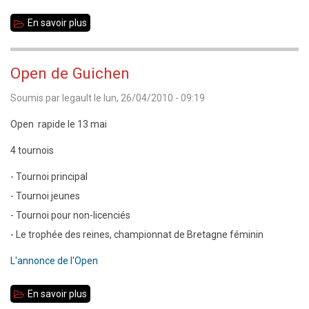
Extraordinaire
En savoir plus
sur
Nouveau
comité
Open de Guichen
directeur
Soumis par
legault
le
lun, 26/04/2010 - 09:19
Open rapide le 13 mai
4 tournois
- Tournoi principal
- Tournoi jeunes
- Tournoi pour non-licenciés
- Le trophée des reines, championnat de Bretagne féminin
L'annonce de l'Open
En savoir plus
sur