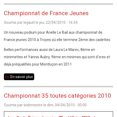
Open
de
Championnat de France Jeunes
Guichen
Soumis par
legault
le
jeu, 22/04/2010 - 16:54
Un nouveau podium pour Arielle Le Bail aux championnat de
France jeunes 2010 à Troyes où elle terrmine 2ème des cadettes.
Belles performances aussi de Laura Le Marec, 8ème en
minimettes et Yannis Aubry, 9ème en minimes qui sont d'ores et
déjà préqualifiés pour Montluçon en 2011.
En savoir plus
sur
Championnat
de
Championnat 35 toutes catégories 2010
France
Soumis par
webmestre
le
dim, 04/04/2010 - 00:00
Jeunes