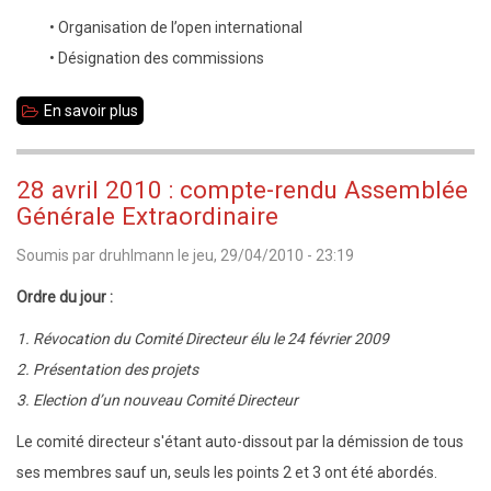
• Organisation de l’open international
• Désignation des commissions
En savoir plus
sur
jeudi
6
28 avril 2010 : compte-rendu Assemblée
mai
Générale Extraordinaire
à
Soumis par
druhlmann
le
jeu, 29/04/2010 - 23:19
20h
:
Ordre du jour :
Réunion
1. Révocation du Comité Directeur élu le 24 février 2009
du
2. Présentation des projets
comité
3. Election d’un nouveau Comité Directeur
directeur
Le comité directeur s'étant auto-dissout par la démission de tous
ses membres sauf un, seuls les points 2 et 3 ont été abordés.