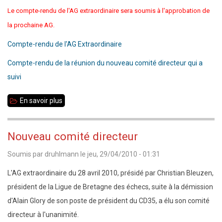
Le compte-rendu de l'AG extraordinaire sera soumis à l'approbation de
la prochaine AG.
Compte-rendu de l'AG Extraordinaire
Compte-rendu de la réunion du nouveau comité directeur qui a
suivi
En savoir plus
sur
28
avril
Nouveau comité directeur
2010
Soumis par
druhlmann
le
jeu, 29/04/2010 - 01:31
:
compte-
L'AG extraordinaire du 28 avril 2010, présidé par Christian Bleuzen,
rendu
président de la Ligue de Bretagne des échecs, suite à la démission
Assemblée
d'Alain Glory de son poste de président du CD35, a élu son comité
Générale
directeur à l'unanimité.