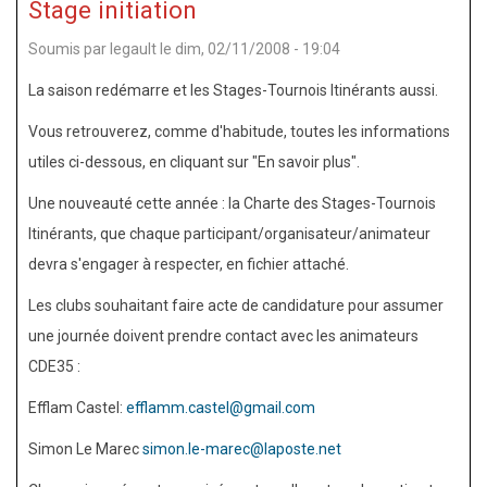
Stage initiation
Luther
Soumis par
legault
le
dim, 02/11/2008 - 19:04
King
de
La saison redémarre et les Stages-Tournois Itinérants aussi.
Liffré
Vous retrouverez, comme d'habitude, toutes les informations
champion
utiles ci-dessous, en cliquant sur "En savoir plus".
académique
Une nouveauté cette année : la Charte des Stages-Tournois
2010
Itinérants, que chaque participant/organisateur/animateur
devra s'engager à respecter, en fichier attaché.
Les clubs souhaitant faire acte de candidature pour assumer
une journée doivent prendre contact avec les animateurs
CDE35 :
Efflam Castel:
efflamm.castel@gmail.com
Simon Le Marec
simon.le-marec@laposte.net