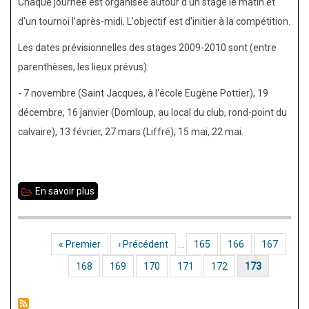
Chaque journée est organisée autour d'un stage le matin et
d'un tournoi l'après-midi. L'objectif est d'initier à la compétition.
Les dates prévisionnelles des stages 2009-2010 sont (entre
parenthèses, les lieux prévus):
- 7 novembre (Saint Jacques, à l'école Eugène Pottier), 19
décembre, 16 janvier (Domloup, au local du club, rond-point du
calvaire), 13 février, 27 mars (Liffré), 15 mai, 22 mai.
En savoir plus
sur
Stage
initiation
Première page
« Premier
Page précédente
‹ Précédent
…
Page
165
Page
166
Page
167
Pagination
Page
168
Page
169
Page
170
Page
171
Page
172
Page courante
173