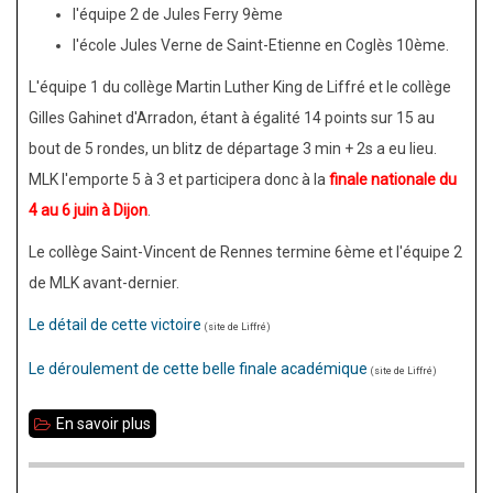
l'équipe 2 de Jules Ferry 9ème
l'école Jules Verne de Saint-Etienne en Coglès 10ème.
L'équipe 1 du collège Martin Luther King de Liffré et le collège
Gilles Gahinet d'Arradon, étant à égalité 14 points sur 15 au
bout de 5 rondes, un blitz de départage 3 min + 2s a eu lieu.
MLK l'emporte 5 à 3 et participera donc à la
finale nationale du
4 au 6 juin à Dijon
.
Le collège Saint-Vincent de Rennes termine 6ème et l'équipe 2
de MLK avant-dernier.
Le détail de cette victoire
(site de Liffré)
Le déroulement de cette belle finale académique
(site de Liffré)
En savoir plus
sur
Collège
Martin