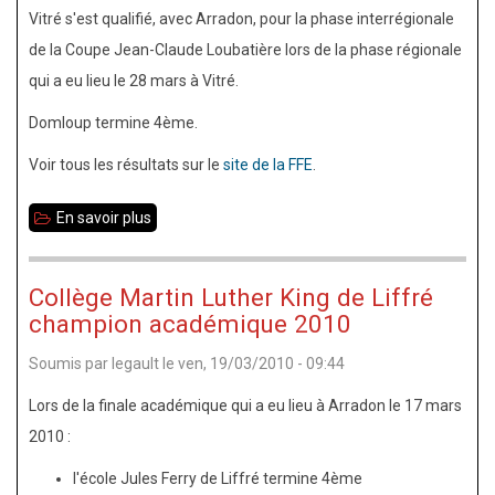
Vitré s'est qualifié, avec Arradon, pour la phase interrégionale
de la Coupe Jean-Claude Loubatière lors de la phase régionale
qui a eu lieu le 28 mars à Vitré.
Domloup termine 4ème.
Voir tous les résultats sur le
site de la FFE
.
En savoir plus
sur
Coupe
Jean-
Collège Martin Luther King de Liffré
Claude
champion académique 2010
Loubatière
Soumis par
legault
le
ven, 19/03/2010 - 09:44
2010
phase
Lors de la finale académique qui a eu lieu à Arradon le 17 mars
régionale
2010 :
l'école Jules Ferry de Liffré termine 4ème