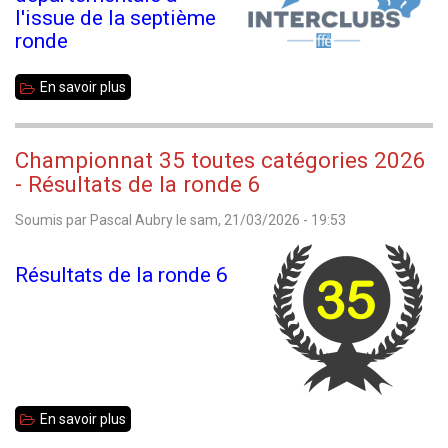
3
l'issue de la septième
mai
ronde
!
En savoir plus
sur
Dernière
ronde
Championnat 35 toutes catégories 2026
d'interclubs
- Résultats de la ronde 6
Soumis par
Pascal Aubry
le
sam, 21/03/2026 - 19:53
Résultats de la ronde 6
En savoir plus
sur
Championnat