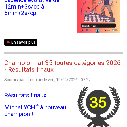
12min+3s/cp à
5min+2s/cp
En savoir plus
sur
Annonce
de
Championnat 35 toutes catégories 2026
tournoi
- Résultats finaux
-
Soumis par
nlamblain
le
ven, 10/04/2026 - 07:22
Ille
et
Résultats finaux
Mat
:
Michel YCHÉ à nouveau
champion !
Phare
Ouest