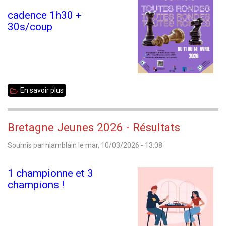
cadence 1h30 +
30s/coup
En savoir plus
sur
Annonce
de
Bretagne Jeunes 2026 - Résultats
tournoi
Soumis par
nlamblain
le
mar, 10/03/2026 - 13:08
-
Ille
1 championne et 3
et
champions !
Mat