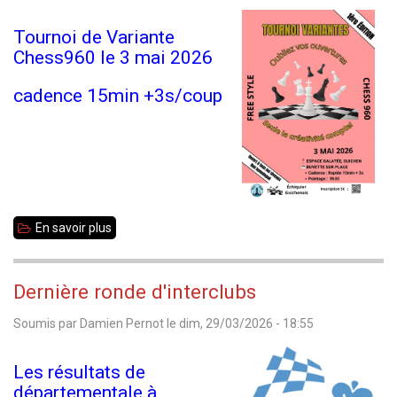
Vitré
Tournoi de Variante
Chess960 le 3 mai 2026
cadence 15min +3s/coup
En savoir plus
sur
Annonce
de
Dernière ronde d'interclubs
tournoi
Soumis par
Damien Pernot
le
dim, 29/03/2026 - 18:55
-
Variante
Les résultats de
le
départementale à