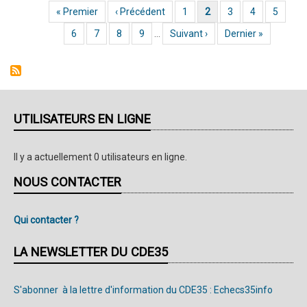
Première page
« Premier
Page précédente
‹ Précédent
Page
1
Page courante
2
Page
3
Page
4
Page
5
Pagination
toutes
Page
6
Page
7
Page
8
Page
9
…
Page suivante
Suivant ›
Dernière page
Dernier »
catégories
2026
-
Résultats
de
UTILISATEURS EN LIGNE
la
ronde
Il y a actuellement 0 utilisateurs en ligne.
5
NOUS CONTACTER
Qui contacter ?
LA NEWSLETTER DU CDE35
S'abonner à la lettre d'information du CDE35 : Echecs35info