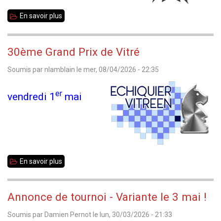
2026
En savoir plus
sur
Championnat
35
30ème Grand Prix de Vitré
toutes
Soumis par
nlamblain
le
mer, 08/04/2026 - 22:35
catégories
2026
er
vendredi 1
mai
-
Résultats
finaux
En savoir plus
sur
30ème
Grand
Annonce de tournoi - Variante le 3 mai !
Prix
Soumis par
Damien Pernot
le
lun, 30/03/2026 - 21:33
de