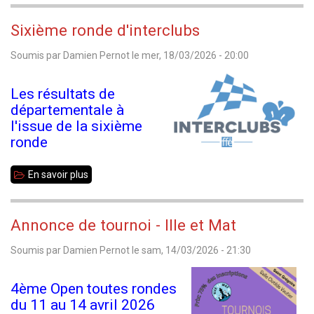
35
Sixième ronde d'interclubs
toutes
Soumis par
Damien Pernot
le
mer, 18/03/2026 - 20:00
catégories
2026
Les résultats de
-
départementale à
Résultats
l'issue de la sixième
de
ronde
la
En savoir plus
sur
ronde
Sixième
6
ronde
Annonce de tournoi - Ille et Mat
d'interclubs
Soumis par
Damien Pernot
le
sam, 14/03/2026 - 21:30
4ème Open toutes rondes
du 11 au 14 avril 2026