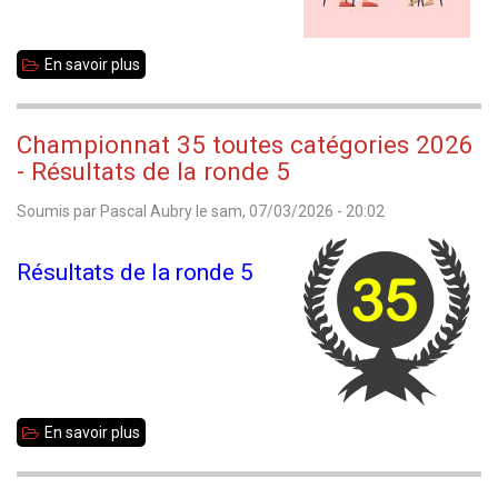
En savoir plus
sur
Bretagne
Jeunes
Championnat 35 toutes catégories 2026
2026
- Résultats de la ronde 5
-
Soumis par
Pascal Aubry
le
sam, 07/03/2026 - 20:02
Résultats
Résultats de la ronde 5
En savoir plus
sur
Championnat
35