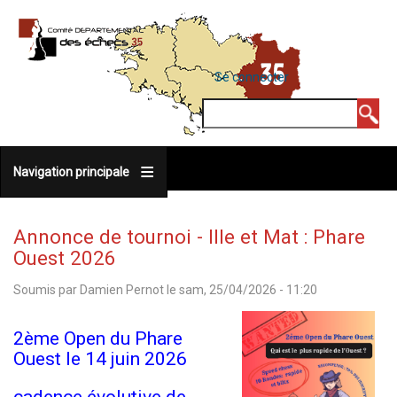
Aller
au
contenu
MENU
Se connecter
DU
principal
COMPTE
Rechercher
DE
L'UTILISATEUR
Navigation principale
Annonce de tournoi - Ille et Mat : Phare
Ouest 2026
Soumis par
Damien Pernot
le
sam, 25/04/2026 - 11:20
2ème Open du Phare
Ouest le 14 juin 2026
cadence évolutive de