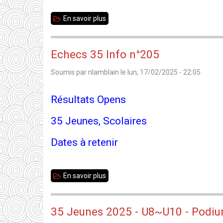
En savoir plus
sur
Bretagne
Jeunes
Echecs 35 Info n°205
2025
Soumis par
nlamblain
le
lun, 17/02/2025 - 22:05
-
Résultats
Résultats Opens
35 Jeunes, Scolaires
Dates à retenir
En savoir plus
sur
Echecs
35
35 Jeunes 2025 - U8~U10 - Podium
Info