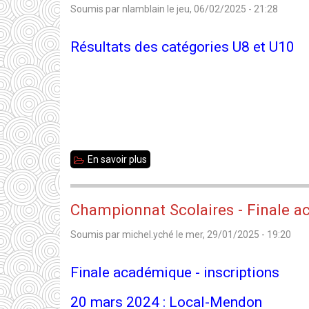
Soumis par
nlamblain
le
jeu, 06/02/2025 - 21:28
n°205
Résultats des catégories U8 et U10
En savoir plus
sur
35
Jeunes
Championnat Scolaires - Finale a
2025
Soumis par
michel.yché
le
mer, 29/01/2025 - 19:20
-
U8~U10
Finale académique - inscriptions
-
Podiums
20 mars 2024 : Local-Mendon