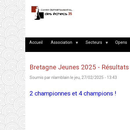
Aller
au
contenu
principal
Accueil
Association
Secteurs
Opens
Bretagne Jeunes 2025 - Résultats
Soumis par
nlamblain
le
jeu, 27/02/2025 - 13:43
2 championnes et 4 champions !