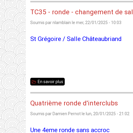
35
TC35 - ronde - changement de sal
toutes
Soumis par
nlamblain
le
mer, 22/01/2025 - 10:03
catégories
2025
St Grégoire / Salle Châteaubriand
-
Résultats
de
la
ronde
En savoir plus
sur
4
TC35
-
Quatrième ronde d'interclubs
ronde
Soumis par
Damien Pernot
le
lun, 20/01/2025 - 21:02
-
changement
Une 4eme ronde sans accroc
de