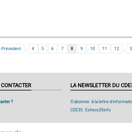
Page précédente
‹ Précédent
…
Page
4
Page
5
Page
6
Page
7
Page courante
8
Page
9
Page
10
Page
11
Page
12
…
P
S
 CONTACTER
LA NEWSLETTER DU CDE
acter ?
S'abonner à la lettre d'informati
CDE35 : Echecs35info