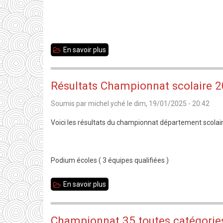
salle
En savoir plus
sur
Quatrième
ronde
Résultats Championnat scolaire 2
d'interclubs
Soumis par
michel.yché
le
dim, 19/01/2025 - 20:42
Voici les résultats du championnat département scolaire 
Podium écoles ( 3 équipes qualifiées )
En savoir plus
sur
Résultats
Championnat
Championnat 35 toutes catégories