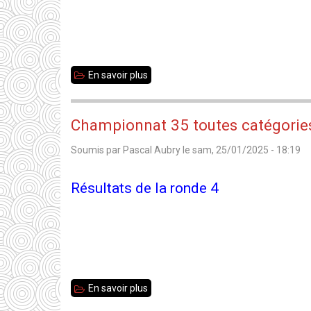
et
qualifications
au
Bretagne
En savoir plus
sur
Jeunes
Championnat
Scolaires
Championnat 35 toutes catégories
-
Soumis par
Pascal Aubry
le
sam, 25/01/2025 - 18:19
Finale
académique
Résultats de la ronde 4
-
En savoir plus
sur
Championnat