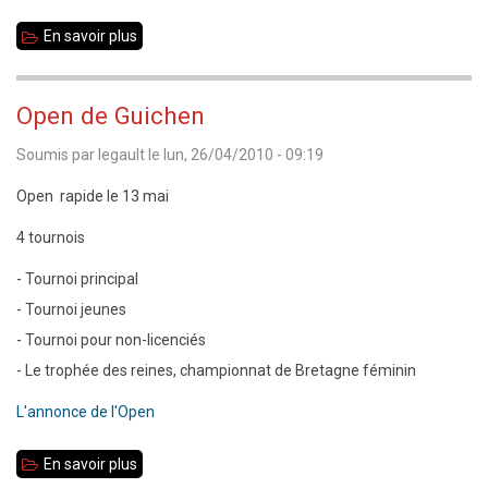
Extraordinaire
En savoir plus
sur
Nouveau
comité
Open de Guichen
directeur
Soumis par
legault
le
lun, 26/04/2010 - 09:19
Open rapide le 13 mai
4 tournois
- Tournoi principal
- Tournoi jeunes
- Tournoi pour non-licenciés
- Le trophée des reines, championnat de Bretagne féminin
L'annonce de l'Open
En savoir plus
sur