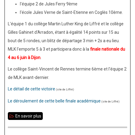
l'équipe 2 de Jules Ferry 9ème
l'école Jules Verne de Saint-Etienne en Coglès 10ème.
L'équipe 1 du collège Martin Luther King de Liffré et le collège
Gilles Gahinet d'Arradon, étant à égalité 14 points sur 15 au
bout de 5 rondes, un blitz de départage 3 min + 2s a eu lieu.
MLK l'emporte 5 à 3 et participera donc à la
finale nationale du
4 au 6 juin à Dijon
.
Le collège Saint-Vincent de Rennes termine 6ème et l'équipe 2
de MLK avant-dernier.
Le détail de cette victoire
(site de Liffré)
Le déroulement de cette belle finale académique
(site de Liffré)
En savoir plus
sur
Collège
Martin