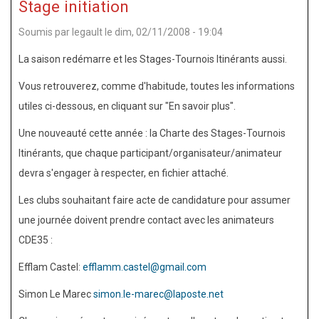
Stage initiation
Luther
Soumis par
legault
le
dim, 02/11/2008 - 19:04
King
de
La saison redémarre et les Stages-Tournois Itinérants aussi.
Liffré
Vous retrouverez, comme d'habitude, toutes les informations
champion
utiles ci-dessous, en cliquant sur "En savoir plus".
académique
Une nouveauté cette année : la Charte des Stages-Tournois
2010
Itinérants, que chaque participant/organisateur/animateur
devra s'engager à respecter, en fichier attaché.
Les clubs souhaitant faire acte de candidature pour assumer
une journée doivent prendre contact avec les animateurs
CDE35 :
Efflam Castel:
efflamm.castel@gmail.com
Simon Le Marec
simon.le-marec@laposte.net