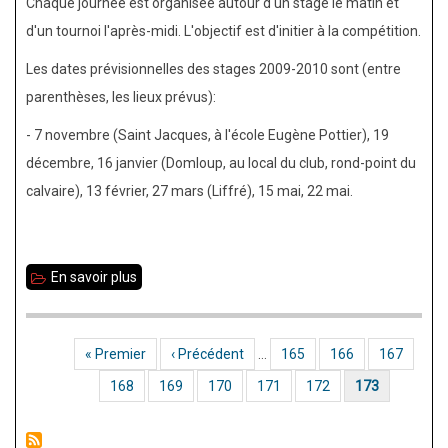
Chaque journée est organisée autour d'un stage le matin et
d'un tournoi l'après-midi. L'objectif est d'initier à la compétition.
Les dates prévisionnelles des stages 2009-2010 sont (entre
parenthèses, les lieux prévus):
- 7 novembre (Saint Jacques, à l'école Eugène Pottier), 19
décembre, 16 janvier (Domloup, au local du club, rond-point du
calvaire), 13 février, 27 mars (Liffré), 15 mai, 22 mai.
En savoir plus
sur
Stage
initiation
Première page
« Premier
Page précédente
‹ Précédent
…
Page
165
Page
166
Page
167
Pagination
Page
168
Page
169
Page
170
Page
171
Page
172
Page courante
173