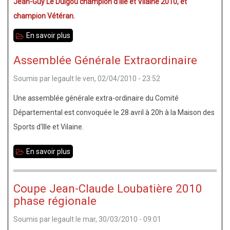
Jean-Guy Le Duigou champion d'Ille et Vilaine 2010, et
champion Vétéran.
En savoir plus
sur
Championnat
Assemblée Générale Extraordinaire
35
Soumis par
legault
le
ven, 02/04/2010 - 23:52
toutes
catégories
Une assemblée générale extra-ordinaire du Comité
2010
Départemental est convoquée le 28 avril à 20h à la Maison des
Sports d'Ille et Vilaine.
En savoir plus
sur
Assemblée
Générale
Coupe Jean-Claude Loubatière 2010
Extraordinaire
phase régionale
Soumis par
legault
le
mar, 30/03/2010 - 09:01