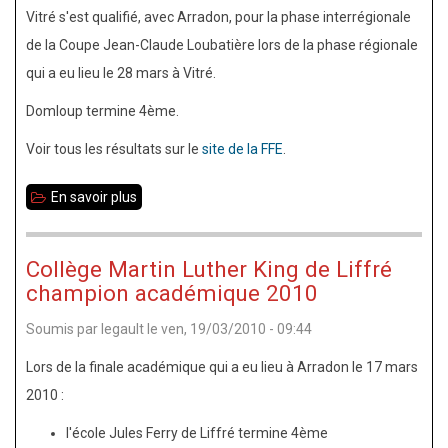
Vitré s'est qualifié, avec Arradon, pour la phase interrégionale
de la Coupe Jean-Claude Loubatière lors de la phase régionale
qui a eu lieu le 28 mars à Vitré.
Domloup termine 4ème.
Voir tous les résultats sur le
site de la FFE
.
En savoir plus
sur
Coupe
Jean-
Collège Martin Luther King de Liffré
Claude
champion académique 2010
Loubatière
Soumis par
legault
le
ven, 19/03/2010 - 09:44
2010
phase
Lors de la finale académique qui a eu lieu à Arradon le 17 mars
régionale
2010 :
l'école Jules Ferry de Liffré termine 4ème