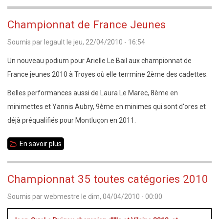
Open
de
Championnat de France Jeunes
Guichen
Soumis par
legault
le
jeu, 22/04/2010 - 16:54
Un nouveau podium pour Arielle Le Bail aux championnat de
France jeunes 2010 à Troyes où elle terrmine 2ème des cadettes.
Belles performances aussi de Laura Le Marec, 8ème en
minimettes et Yannis Aubry, 9ème en minimes qui sont d'ores et
déjà préqualifiés pour Montluçon en 2011.
En savoir plus
sur
Championnat
de
Championnat 35 toutes catégories 2010
France
Soumis par
webmestre
le
dim, 04/04/2010 - 00:00
Jeunes