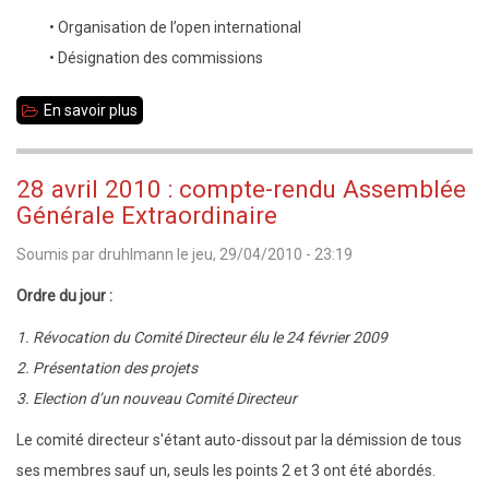
• Organisation de l’open international
• Désignation des commissions
En savoir plus
sur
jeudi
6
28 avril 2010 : compte-rendu Assemblée
mai
Générale Extraordinaire
à
Soumis par
druhlmann
le
jeu, 29/04/2010 - 23:19
20h
:
Ordre du jour :
Réunion
1. Révocation du Comité Directeur élu le 24 février 2009
du
2. Présentation des projets
comité
3. Election d’un nouveau Comité Directeur
directeur
Le comité directeur s'étant auto-dissout par la démission de tous
ses membres sauf un, seuls les points 2 et 3 ont été abordés.