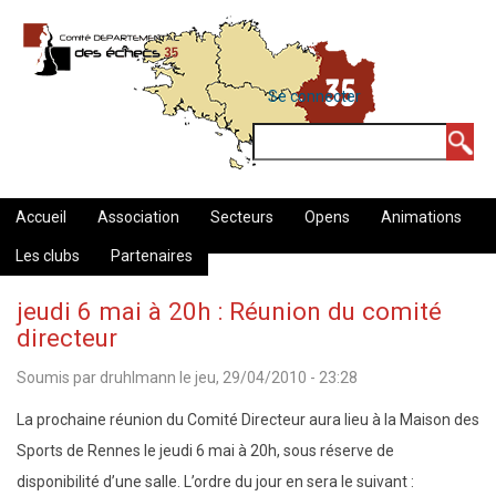
Aller
au
contenu
MENU
Se connecter
DU
principal
COMPTE
Rechercher
DE
L'UTILISATEUR
Accueil
Association
Secteurs
Opens
Animations
Les clubs
Partenaires
jeudi 6 mai à 20h : Réunion du comité
directeur
Soumis par
druhlmann
le
jeu, 29/04/2010 - 23:28
La prochaine réunion du Comité Directeur aura lieu à la Maison des
Sports de Rennes le jeudi 6 mai à 20h, sous réserve de
disponibilité d’une salle. L’ordre du jour en sera le suivant :