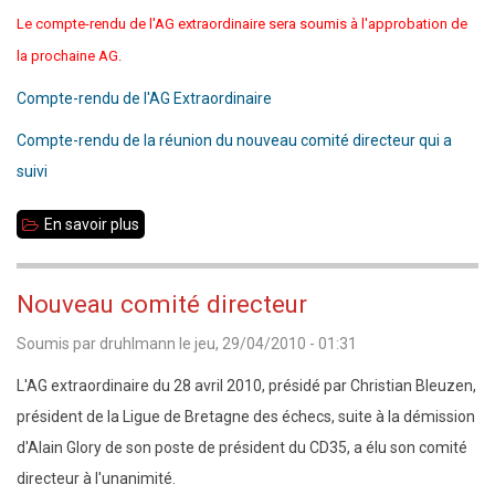
Le compte-rendu de l'AG extraordinaire sera soumis à l'approbation de
la prochaine AG.
Compte-rendu de l'AG Extraordinaire
Compte-rendu de la réunion du nouveau comité directeur qui a
suivi
En savoir plus
sur
28
avril
Nouveau comité directeur
2010
Soumis par
druhlmann
le
jeu, 29/04/2010 - 01:31
:
compte-
L'AG extraordinaire du 28 avril 2010, présidé par Christian Bleuzen,
rendu
président de la Ligue de Bretagne des échecs, suite à la démission
Assemblée
d'Alain Glory de son poste de président du CD35, a élu son comité
Générale
directeur à l'unanimité.