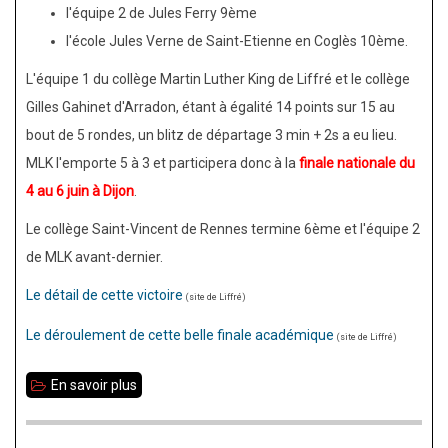
l'équipe 2 de Jules Ferry 9ème
l'école Jules Verne de Saint-Etienne en Coglès 10ème.
L'équipe 1 du collège Martin Luther King de Liffré et le collège
Gilles Gahinet d'Arradon, étant à égalité 14 points sur 15 au
bout de 5 rondes, un blitz de départage 3 min + 2s a eu lieu.
MLK l'emporte 5 à 3 et participera donc à la
finale nationale du
4 au 6 juin à Dijon
.
Le collège Saint-Vincent de Rennes termine 6ème et l'équipe 2
de MLK avant-dernier.
Le détail de cette victoire
(site de Liffré)
Le déroulement de cette belle finale académique
(site de Liffré)
En savoir plus
sur
Collège
Martin