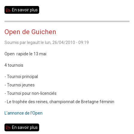
Extraordinaire
En savoir plus
sur
Nouveau
comité
Open de Guichen
directeur
Soumis par
legault
le
lun, 26/04/2010 - 09:19
Open rapide le 13 mai
4 tournois
- Tournoi principal
- Tournoi jeunes
- Tournoi pour non-licenciés
- Le trophée des reines, championnat de Bretagne féminin
L'annonce de l'Open
En savoir plus
sur