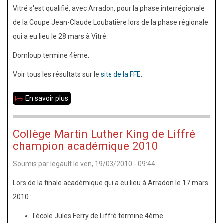
Vitré s'est qualifié, avec Arradon, pour la phase interrégionale
de la Coupe Jean-Claude Loubatière lors de la phase régionale
qui a eu lieu le 28 mars à Vitré.
Domloup termine 4ème.
Voir tous les résultats sur le
site de la FFE
.
En savoir plus
sur
Coupe
Jean-
Collège Martin Luther King de Liffré
Claude
champion académique 2010
Loubatière
Soumis par
legault
le
ven, 19/03/2010 - 09:44
2010
phase
Lors de la finale académique qui a eu lieu à Arradon le 17 mars
régionale
2010 :
l'école Jules Ferry de Liffré termine 4ème