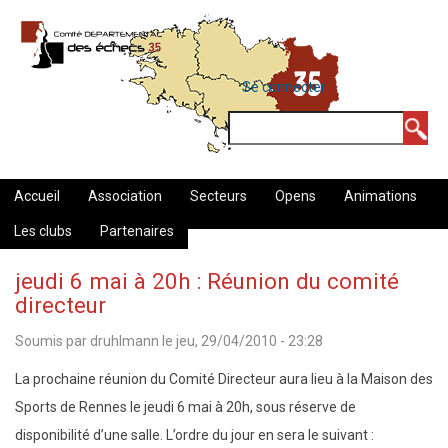
Aller
au
contenu
MENU
Se connecter
DU
principal
COMPTE
Rechercher
DE
L'UTILISATEUR
Accueil
Association
Secteurs
Opens
Animations
Les clubs
Partenaires
jeudi 6 mai à 20h : Réunion du comité
directeur
Soumis par
druhlmann
le
jeu, 29/04/2010 - 23:28
La prochaine réunion du Comité Directeur aura lieu à la Maison des
Sports de Rennes le jeudi 6 mai à 20h, sous réserve de
disponibilité d’une salle. L’ordre du jour en sera le suivant :