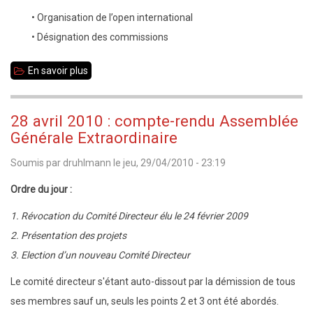
• Organisation de l’open international
• Désignation des commissions
En savoir plus
sur
jeudi
6
28 avril 2010 : compte-rendu Assemblée
mai
Générale Extraordinaire
à
Soumis par
druhlmann
le
jeu, 29/04/2010 - 23:19
20h
:
Ordre du jour :
Réunion
1. Révocation du Comité Directeur élu le 24 février 2009
du
2. Présentation des projets
comité
3. Election d’un nouveau Comité Directeur
directeur
Le comité directeur s'étant auto-dissout par la démission de tous
ses membres sauf un, seuls les points 2 et 3 ont été abordés.