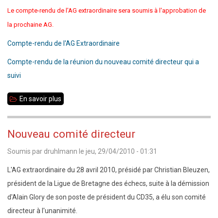
Le compte-rendu de l'AG extraordinaire sera soumis à l'approbation de
la prochaine AG.
Compte-rendu de l'AG Extraordinaire
Compte-rendu de la réunion du nouveau comité directeur qui a
suivi
En savoir plus
sur
28
avril
Nouveau comité directeur
2010
Soumis par
druhlmann
le
jeu, 29/04/2010 - 01:31
:
compte-
L'AG extraordinaire du 28 avril 2010, présidé par Christian Bleuzen,
rendu
président de la Ligue de Bretagne des échecs, suite à la démission
Assemblée
d'Alain Glory de son poste de président du CD35, a élu son comité
Générale
directeur à l'unanimité.