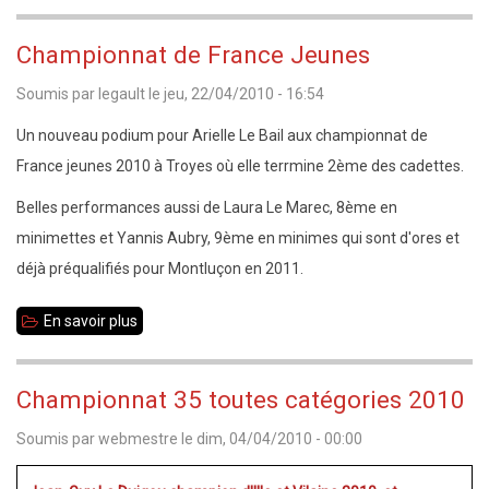
Open
de
Championnat de France Jeunes
Guichen
Soumis par
legault
le
jeu, 22/04/2010 - 16:54
Un nouveau podium pour Arielle Le Bail aux championnat de
France jeunes 2010 à Troyes où elle terrmine 2ème des cadettes.
Belles performances aussi de Laura Le Marec, 8ème en
minimettes et Yannis Aubry, 9ème en minimes qui sont d'ores et
déjà préqualifiés pour Montluçon en 2011.
En savoir plus
sur
Championnat
de
Championnat 35 toutes catégories 2010
France
Soumis par
webmestre
le
dim, 04/04/2010 - 00:00
Jeunes