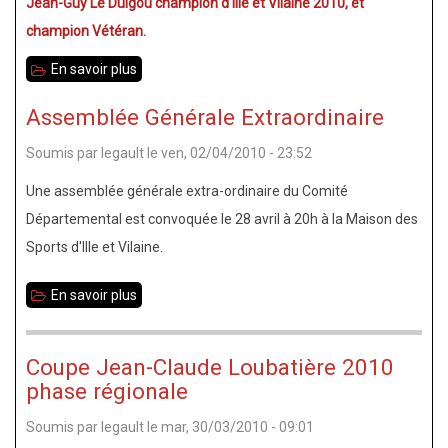
Jean-Guy Le Duigou champion d'Ille et Vilaine 2010, et
champion Vétéran.
En savoir plus
sur
Championnat
Assemblée Générale Extraordinaire
35
Soumis par
legault
le
ven, 02/04/2010 - 23:52
toutes
catégories
Une assemblée générale extra-ordinaire du Comité
2010
Départemental est convoquée le 28 avril à 20h à la Maison des
Sports d'Ille et Vilaine.
En savoir plus
sur
Assemblée
Générale
Coupe Jean-Claude Loubatière 2010
Extraordinaire
phase régionale
Soumis par
legault
le
mar, 30/03/2010 - 09:01