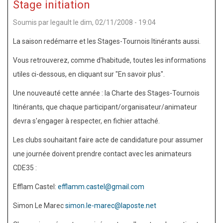
Stage initiation
Luther
Soumis par
legault
le
dim, 02/11/2008 - 19:04
King
de
La saison redémarre et les Stages-Tournois Itinérants aussi.
Liffré
Vous retrouverez, comme d'habitude, toutes les informations
champion
utiles ci-dessous, en cliquant sur "En savoir plus".
académique
Une nouveauté cette année : la Charte des Stages-Tournois
2010
Itinérants, que chaque participant/organisateur/animateur
devra s'engager à respecter, en fichier attaché.
Les clubs souhaitant faire acte de candidature pour assumer
une journée doivent prendre contact avec les animateurs
CDE35 :
Efflam Castel:
efflamm.castel@gmail.com
Simon Le Marec
simon.le-marec@laposte.net