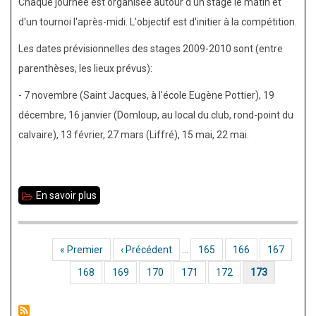
Chaque journée est organisée autour d'un stage le matin et
d'un tournoi l'après-midi. L'objectif est d'initier à la compétition.
Les dates prévisionnelles des stages 2009-2010 sont (entre
parenthèses, les lieux prévus):
- 7 novembre (Saint Jacques, à l'école Eugène Pottier), 19
décembre, 16 janvier (Domloup, au local du club, rond-point du
calvaire), 13 février, 27 mars (Liffré), 15 mai, 22 mai.
En savoir plus
sur
Stage
initiation
Première page
« Premier
Page précédente
‹ Précédent
…
Page
165
Page
166
Page
167
Pagination
Page
168
Page
169
Page
170
Page
171
Page
172
Page courante
173