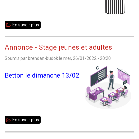
dimanche
13
En savoir plus
sur
mars
Stage
d'arbitre
Annonce - Stage jeunes et adultes
Fédéral
Soumis par
brendan-budok
le
mer, 26/01/2022 - 20:20
Open
Betton le dimanche 13/02
En savoir plus
sur
Annonce
-