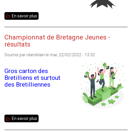
En savoir plus
sur
Championnat
35
Championnat de Bretagne Jeunes -
toutes
résultats
catégories
Soumis par
nlamblain
le
mar, 22/02/2022 - 13:32
2022
Gros carton des
Bretilliens et surtout
des Bretilliennes
En savoir plus
sur
Championnat