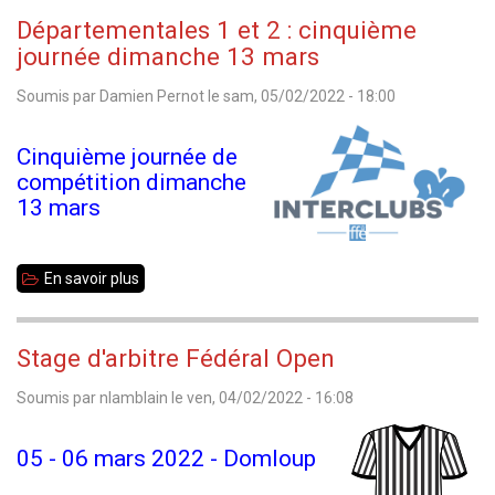
de
Départementales 1 et 2 : cinquième
Bretagne
journée dimanche 13 mars
Jeunes
Soumis par
Damien Pernot
le
sam, 05/02/2022 - 18:00
-
résultats
Cinquième journée de
compétition dimanche
13 mars
En savoir plus
sur
Départementales
1
Stage d'arbitre Fédéral Open
et
Soumis par
nlamblain
le
ven, 04/02/2022 - 16:08
2
:
05 - 06 mars 2022 - Domloup
cinquième
journée