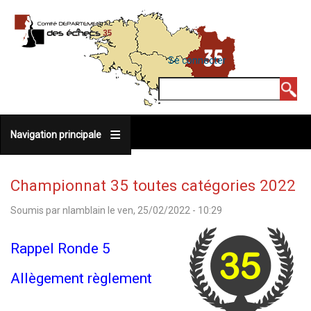
Aller
au
contenu
MENU
Se connecter
DU
principal
COMPTE
Rechercher
DE
L'UTILISATEUR
Navigation principale
Championnat 35 toutes catégories 2022
Soumis par
nlamblain
le
ven, 25/02/2022 - 10:29
Rappel Ronde 5
Allègement règlement