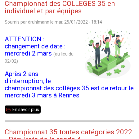
Championnat des COLLEGES 35 en
Stage
individuel et par équipes
jeunes
Soumis par
druhlmann
le
mar, 25/01/2022 - 18:14
et
adultes
ATTENTION :
changement de date :
mercredi 2 mars
(au lieu du
02/02)
Après 2 ans
d'interruption, le
championnat des collèges 35 est de retour le
mercredi 3 mars à Rennes
En savoir plus
sur
Championnat
des
Championnat 35 toutes catégories 2022
COLLEGES