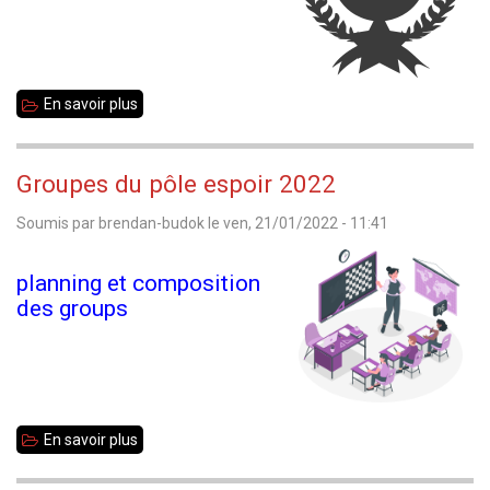
de
la
ronde
En savoir plus
sur
4
Championnat
35
Groupes du pôle espoir 2022
toutes
Soumis par
brendan-budok
le
ven, 21/01/2022 - 11:41
catégories
2022
planning et composition
des groups
En savoir plus
sur
Groupes