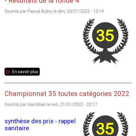
- Résultats de la ronde 4
35
Soumis par
Pascal Aubry
le
dim, 23/01/2022 - 13:14
en
individuel
et
par
équipes
En savoir plus
sur
Championnat
35
Championnat 35 toutes catégories 2022
toutes
Soumis par
nlamblain
le
ven, 21/01/2022 - 22:17
catégories
2022
synthèse des prix - rappel
-
sanitaire
Résultats