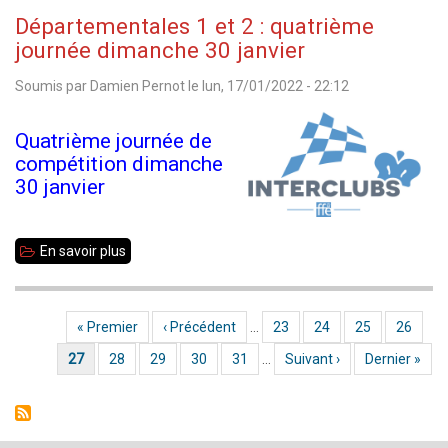
du
Départementales 1 et 2 : quatrième
pôle
journée dimanche 30 janvier
espoir
Soumis par
Damien Pernot
le
lun, 17/01/2022 - 22:12
2022
Quatrième journée de
compétition dimanche
30 janvier
En savoir plus
sur
Départementales
1
Première page
« Premier
Page précédente
‹ Précédent
…
Page
23
Page
24
Page
25
Page
26
Pagination
et
Page courante
27
Page
28
Page
29
Page
30
Page
31
…
Page suivante
Suivant ›
Dernière page
Dernier »
2
:
quatrième
journée