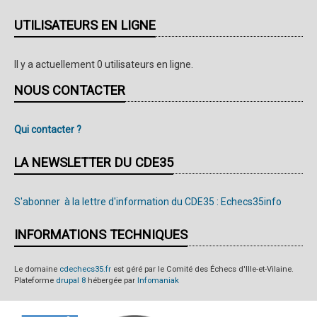
dimanche
UTILISATEURS EN LIGNE
30
janvier
Il y a actuellement 0 utilisateurs en ligne.
NOUS CONTACTER
Qui contacter ?
LA NEWSLETTER DU CDE35
S'abonner à la lettre d'information du CDE35 : Echecs35info
INFORMATIONS TECHNIQUES
Le domaine
cdechecs35.fr
est géré par le Comité des Échecs d'Ille-et-Vilaine.
Plateforme
drupal 8
hébergée par
Infomaniak