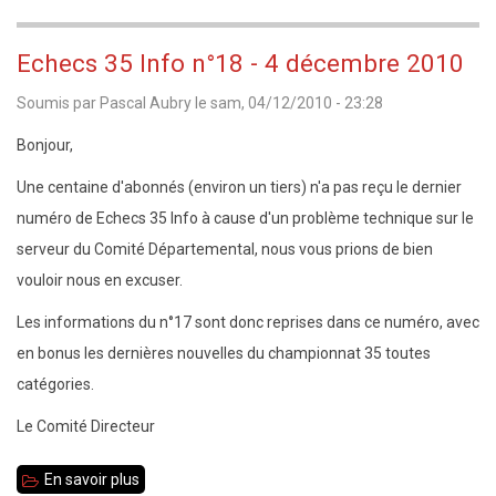
Fougères
2ème
tournoi
Echecs 35 Info n°18 - 4 décembre 2010
de
Soumis par
Pascal Aubry
le
sam, 04/12/2010 - 23:28
Noël
de
Bonjour,
l'Echiquier
Une centaine d'abonnés (environ un tiers) n'a pas reçu le dernier
Hennebontais
numéro de Echecs 35 Info à cause d'un problème technique sur le
le
serveur du Comité Départemental, nous vous prions de bien
dimanche
vouloir nous en excuser.
19
Les informations du n°17 sont donc reprises dans ce numéro, avec
décembre
en bonus les dernières nouvelles du championnat 35 toutes
catégories.
Le Comité Directeur
En savoir plus
sur