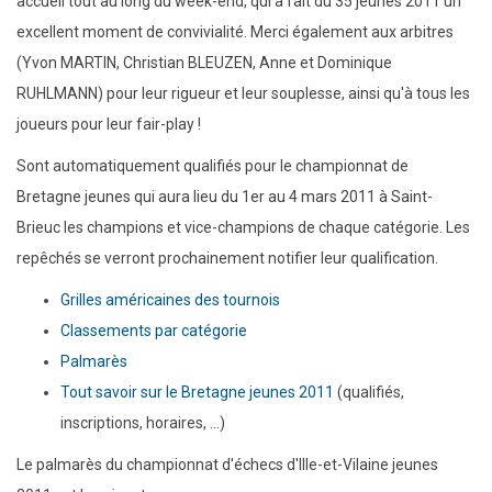
accueil tout au long du week-end, qui a fait du 35 jeunes 2011 un
2010
excellent moment de convivialité. Merci également aux arbitres
(Yvon MARTIN, Christian BLEUZEN, Anne et Dominique
RUHLMANN) pour leur rigueur et leur souplesse, ainsi qu'à tous les
joueurs pour leur fair-play !
Sont automatiquement qualifiés pour le championnat de
Bretagne jeunes qui aura lieu du 1er au 4 mars 2011 à Saint-
Brieuc les champions et vice-champions de chaque catégorie. Les
repêchés se verront prochainement notifier leur qualification.
Grilles américaines des tournois
Classements par catégorie
Palmarès
Tout savoir sur le Bretagne jeunes 2011
(qualifiés,
inscriptions, horaires, ...)
Le palmarès du championnat d'échecs d'Ille-et-Vilaine jeunes