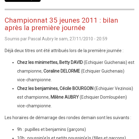
Bretagne
jeunes
Championnat 35 jeunes 2011 : bilan
2011
après la première journée
:
Soumis par
Pascal Aubry
le
sam, 27/11/2010 - 20:59
horaires
Déjà deux titres ont été attribués lors de la première journée :
Chez les minimettes, Betty DAVID
(Echiquier Guichenais) est
championne,
Coraline DELORME
(Echiquier Guichenais)
vice-championne.
Chez les benjamines, Cécile BOURGOIN
(Echiquier Vezinois)
est championne,
Milène AUBRY
(Echiquier Domloupéen)
vice-championne.
Les horaires de démarrage des rondes demain sont les suivants :
9h : pupilles et benjamins (garçons)
10h : poussin(e)s et petits poussin(e)s (filles et garçons)