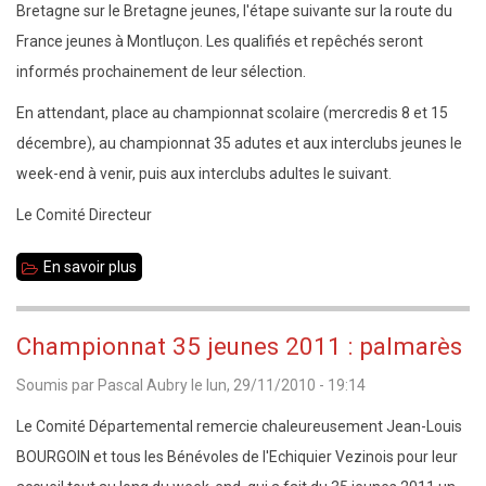
Bretagne sur le Bretagne jeunes, l'étape suivante sur la route du
France jeunes à Montluçon. Les qualifiés et repêchés seront
informés prochainement de leur sélection.
En attendant, place au championnat scolaire (mercredis 8 et 15
décembre), au championnat 35 adutes et aux interclubs jeunes le
week-end à venir, puis aux interclubs adultes le suivant.
Le Comité Directeur
En savoir plus
sur
Echecs
35
Championnat 35 jeunes 2011 : palmarès
Info
Soumis par
Pascal Aubry
le
lun, 29/11/2010 - 19:14
n°17
-
Le Comité Départemental remercie chaleureusement Jean-Louis
2
BOURGOIN et tous les Bénévoles de l'Echiquier Vezinois pour leur
décembre