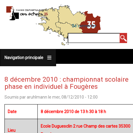
Aller
au
contenu
MENU
Se connecter
DU
principal
COMPTE
Rechercher
DE
L'UTILISATEUR
Navigation principale
8 décembre 2010 : championnat scolaire
phase en individuel à Fougères
Soumis par
aruhlmann
le
mer, 08/12/2010 - 12:00
Date
8 décembre 2010 de 13 h 30 à 18 h
Ecole Duguesclin 2 rue Champ des cartes 35300
Lieu