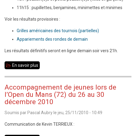
11h15 : pupillettes, benjamines, minimettes et minimes
Voir les résultats provisoires :
Grilles américaines des tournois (partielles)
Appariements des rondes de demain
Les résultats définitifs seront en ligne demain soir vers 21h.
En savoir plus
sur
Championnat
35
Accompagnement de jeunes lors de
jeunes
l’Open du Mans (72) du 26 au 30
2011
décembre 2010
:
Soumis par
Pascal Aubry
le
jeu, 25/11/2010 - 10:49
bilan
Communication de Kevin TERRIEUX :
après
la