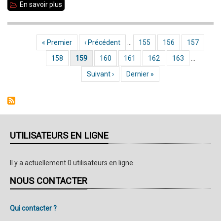
En savoir plus
sur
première
Accompagnement
journée
de
Première page
« Premier
Page précédente
‹ Précédent
…
Page
155
Page
156
Page
157
Pagination
jeunes
Page
158
Page courante
159
Page
160
Page
161
Page
162
Page
163
…
lors
de
Page suivante
Suivant ›
Dernière page
Dernier »
l’Open
du
Mans
(72)
UTILISATEURS EN LIGNE
du
26
Il y a actuellement 0 utilisateurs en ligne.
au
NOUS CONTACTER
30
décembre
Qui contacter ?
2010