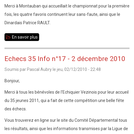
appariements
Merci à Montauban qui accueillait le championnat pour la première
de
fois, les quatre favoris continuent leur sans-faute, ainsi que le
la
Dinardais Patrice RAULT.
ronde
En savoir plus
sur
4
Championnat
35
Echecs 35 Info n°17 - 2 décembre 2010
toutes
Soumis par
Pascal Aubry
le
jeu, 02/12/2010 - 22:48
catégories
:
Bonjour,
résultats
Merci à tous les bénévoles de l'Echiquier Vezinois pour leur accueil
de
du 35 jeunes 2011, qui a fait de cette compétition une belle fête
la
des échecs.
ronde
Vous trouverez en ligne sur le site du Comité Départemental tous
3
les résultats, ainsi que les informations transmises par la Ligue de