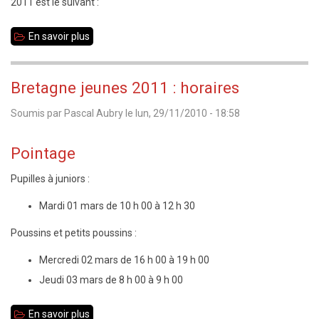
2011 est le suivant :
En savoir plus
sur
Championnat
35
Bretagne jeunes 2011 : horaires
jeunes
Soumis par
Pascal Aubry
le
lun, 29/11/2010 - 18:58
2011
:
Pointage
palmarès
Pupilles à juniors :
Mardi 01 mars de 10 h 00 à 12 h 30
Poussins et petits poussins :
Mercredi 02 mars de 16 h 00 à 19 h 00
Jeudi 03 mars de 8 h 00 à 9 h 00
En savoir plus
sur