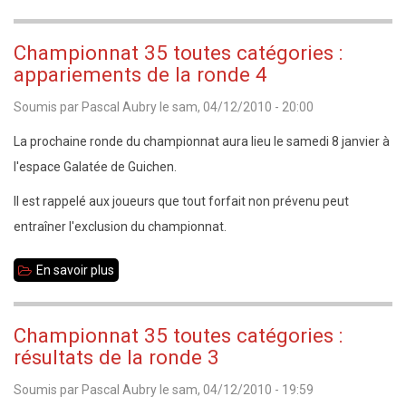
Echecs
35
Championnat 35 toutes catégories :
Info
appariements de la ronde 4
n°18
Soumis par
Pascal Aubry
le
sam, 04/12/2010 - 20:00
-
4
La prochaine ronde du championnat aura lieu le samedi 8 janvier à
décembre
l'espace Galatée de Guichen.
2010
Il est rappelé aux joueurs que tout forfait non prévenu peut
entraîner l'exclusion du championnat.
En savoir plus
sur
Championnat
35
Championnat 35 toutes catégories :
toutes
résultats de la ronde 3
catégories
Soumis par
Pascal Aubry
le
sam, 04/12/2010 - 19:59
: