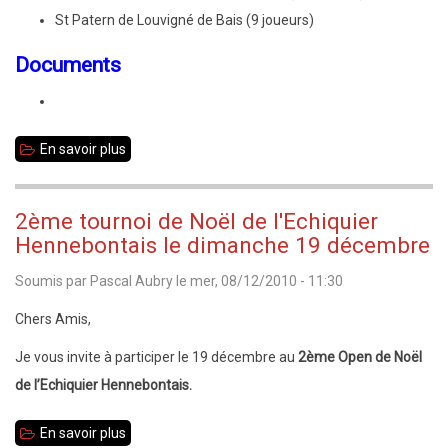
St Patern de Louvigné de Bais (9 joueurs)
Documents
En savoir plus
sur
8
décembre
2ème tournoi de Noël de l'Echiquier
2010
Hennebontais le dimanche 19 décembre
:
Soumis par
Pascal Aubry
le
mer, 08/12/2010 - 11:30
championnat
scolaire
Chers Amis,
phase
Je vous invite à participer le 19 décembre au
2ème Open de Noël
en
de l’Echiquier Hennebontais.
individuel
à
En savoir plus
sur