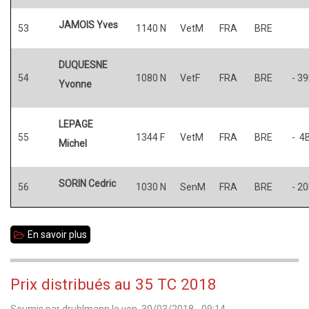
JAMOIS Yves
53
1140 N
VetM
FRA
BRE
DUQUESNE
54
1080 N
VetF
FRA
BRE
- 3
Yvonne
LEPAGE
55
1344 F
VetM
FRA
BRE
- 4
Michel
SORIN Cedric
56
1030 N
SenM
FRA
BRE
- 2
En savoir plus
sur
35
TC
Prix distribués au 35 TC 2018
2018
Soumis par
druhlmann
le
ven, 30/03/2018 - 09:14