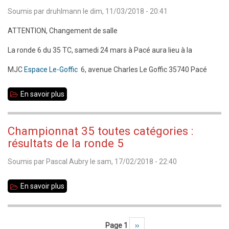
35
Soumis par
druhlmann
le
dim, 11/03/2018 - 20:41
TC
2018
ATTENTION, Changement de salle
La ronde 6 du 35 TC, samedi 24 mars à Pacé aura lieu à la
MJC
Espace Le-Goffic
6, avenue Charles Le Goffic 35740 Pacé
En savoir plus
sur
24
mars
Championnat 35 toutes catégories :
:
résultats de la ronde 5
35
Soumis par
Pascal Aubry
le
sam, 17/02/2018 - 22:40
TC
ronde
En savoir plus
sur
6
Championnat
à
35
Pacé
Page 1
Page suivante
››
Pagination