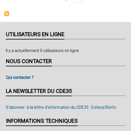
toutes
:
catégories
changement
:
de
résultats
salle
de
UTILISATEURS EN LIGNE
la
ronde
Il y a actuellement 0 utilisateurs en ligne.
5
NOUS CONTACTER
Qui contacter ?
LA NEWSLETTER DU CDE35
S'abonner à la lettre d'information du CDE35 : Echecs35info
INFORMATIONS TECHNIQUES