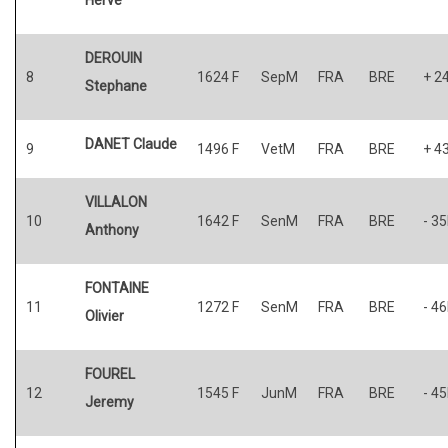
DEROUIN
8
1624 F
SepM
FRA
BRE
+ 2
Stephane
DANET Claude
9
1496 F
VetM
FRA
BRE
+ 4
VILLALON
10
1642 F
SenM
FRA
BRE
- 3
Anthony
FONTAINE
11
1272 F
SenM
FRA
BRE
- 4
Olivier
FOUREL
12
1545 F
JunM
FRA
BRE
- 4
Jeremy