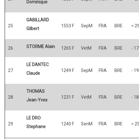
Dominique
GABILLARD
25
1553 F
SepM
FRA
BRE
= 2
Gilbert
STORME Alain
26
1265 F
VetM
FRA
BRE
- 1
LE DANTEC
27
1249 F
SepM
FRA
BRE
- 1
Claude
THOMAS
28
1231 F
VetM
FRA
BRE
- 1
Jean-Yves
LE DRO
29
1240 F
SenM
FRA
BRE
= 2
Stephane