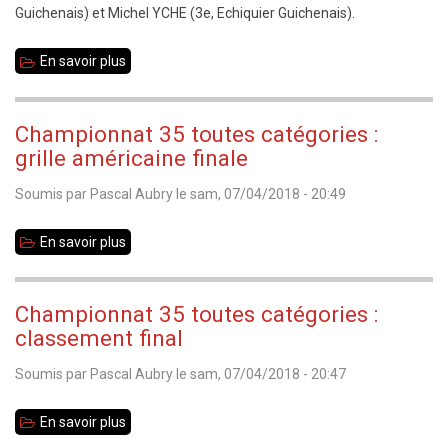
et-
Guichenais) et Michel YCHE (3e, Echiquier Guichenais).
Vilaine
En savoir plus
sur
Championnat
35
Championnat 35 toutes catégories :
toutes
grille américaine finale
catégories
Soumis par
Pascal Aubry
le
sam, 07/04/2018 - 20:49
2018
:
En savoir plus
sur
palmarès
Championnat
35
Championnat 35 toutes catégories :
toutes
classement final
catégories
Soumis par
Pascal Aubry
le
sam, 07/04/2018 - 20:47
:
grille
En savoir plus
sur
américaine