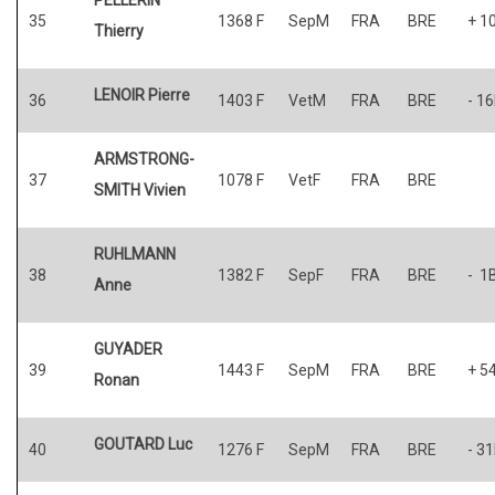
35
1368 F
SepM
FRA
BRE
+ 1
Thierry
LENOIR Pierre
36
1403 F
VetM
FRA
BRE
- 1
ARMSTRONG-
37
1078 F
VetF
FRA
BRE
SMITH Vivien
RUHLMANN
38
1382 F
SepF
FRA
BRE
- 1
Anne
GUYADER
39
1443 F
SepM
FRA
BRE
+ 5
Ronan
GOUTARD Luc
40
1276 F
SepM
FRA
BRE
- 3