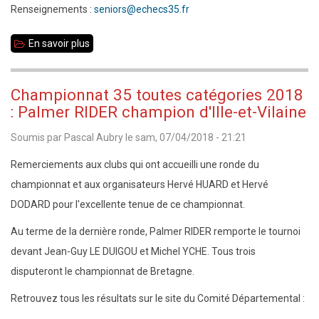
Renseignements :
seniors@echecs35.fr
En savoir plus
sur
Championnat
35
Championnat 35 toutes catégories 2018
toutes
: Palmer RIDER champion d'Ille-et-Vilaine
catégories
Soumis par
Pascal Aubry
le
sam, 07/04/2018 - 21:21
2018
Remerciements aux clubs qui ont accueilli une ronde du
championnat et aux organisateurs Hervé HUARD et Hervé
DODARD pour l'excellente tenue de ce championnat.
Au terme de la dernière ronde, Palmer RIDER remporte le tournoi
devant Jean-Guy LE DUIGOU et Michel YCHE. Tous trois
disputeront le championnat de Bretagne.
Retrouvez tous les résultats sur le site du Comité Départemental :