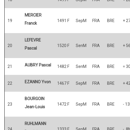
MERCIER
19
1491 F
SepM
FRA
BRE
+ 2
Franck
LEFEVRE
20
1520 F
SenM
FRA
BRE
+ 5
Pascal
AUBRY Pascal
21
1482 F
SenM
FRA
BRE
= 3
EZANNO Yvon
22
1467 F
SepM
FRA
BRE
+ 4
BOURGOIN
23
1472 F
SepM
FRA
BRE
- 1
Jean-Louis
RUHLMANN
24
1333 F
SepM
FRA
BRE
- 8