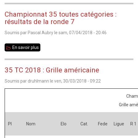
Championnat
finale
35
Championnat 35 toutes catégories :
toutes
résultats de la ronde 7
catégories
Soumis par
Pascal Aubry
le
sam, 07/04/2018 - 20:46
:
classement
En savoir plus
sur
final
Championnat
35
35 TC 2018 : Grille américaine
toutes
Soumis par
druhlmann
le
ven, 30/03/2018 - 09:22
catégories
:
Champ
résultats
Grille amé
de
la
Pl
Nom
Elo
Cat.
Fede
Ligue
R 1
ronde
7