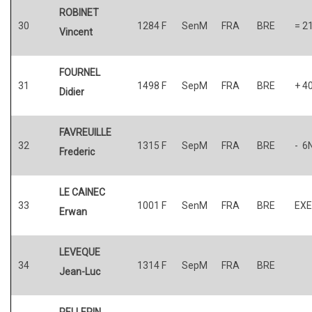
ROBINET
30
1284 F
SenM
FRA
BRE
= 2
Vincent
FOURNEL
31
1498 F
SepM
FRA
BRE
+ 4
Didier
FAVREUILLE
32
1315 F
SepM
FRA
BRE
- 6
Frederic
LE CAINEC
33
1001 F
SenM
FRA
BRE
EXE
Erwan
LEVEQUE
34
1314 F
SepM
FRA
BRE
Jean-Luc
PELLERIN