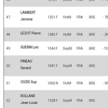
LAMBERT
47
1251 F
VetM
FRA
BRE
- 7
Jerome
LEZOT Pierre
48
1385 F
VetM
FRA
BRE
- 2
GUERIN Loic
49
1044 F
SepM
FRA
BRE
- 1
PINEAU
50
1081 F
SepM
FRA
BRE
Gerard
COZIC Guy
51
1060 N
VetM
FRA
BRE
- 5
ROLLAND
52
1328 F
SepM
FRA
BRE
Jean-Louis