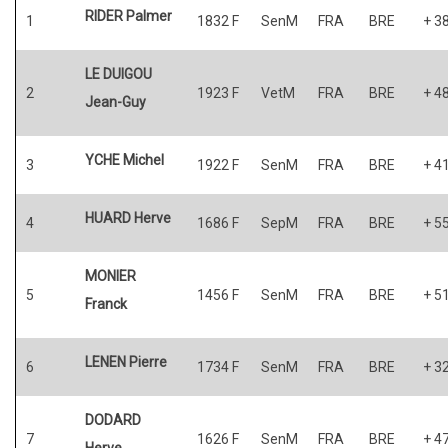
RIDER Palmer
1
1832 F
SenM
FRA
BRE
+ 3
LE DUIGOU
2
1923 F
VetM
FRA
BRE
+ 4
Jean-Guy
YCHE Michel
3
1922 F
SenM
FRA
BRE
+ 4
HUARD Herve
4
1686 F
SepM
FRA
BRE
+ 5
MONIER
5
1456 F
SenM
FRA
BRE
+ 5
Franck
LENEN Pierre
6
1734 F
SenM
FRA
BRE
+ 3
DODARD
7
1626 F
SenM
FRA
BRE
+ 4
Herve