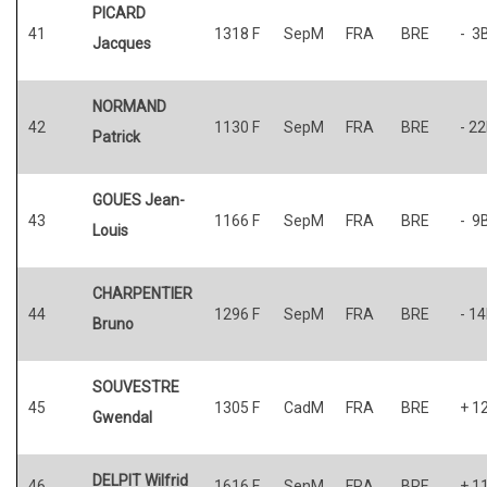
PICARD
41
1318 F
SepM
FRA
BRE
- 3
Jacques
NORMAND
42
1130 F
SepM
FRA
BRE
- 2
Patrick
GOUES Jean-
43
1166 F
SepM
FRA
BRE
- 9
Louis
CHARPENTIER
44
1296 F
SepM
FRA
BRE
- 1
Bruno
SOUVESTRE
45
1305 F
CadM
FRA
BRE
+ 1
Gwendal
DELPIT Wilfrid
46
1616 F
SenM
FRA
BRE
+ 1