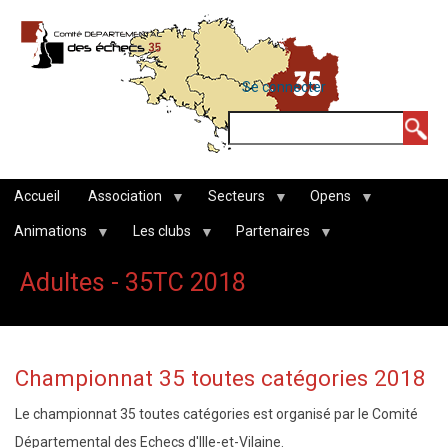
Aller
au
contenu
MENU
Se connecter
DU
principal
COMPTE
Rechercher
DE
L'UTILISATEUR
Accueil
Association
Secteurs
Opens
Animations
Les clubs
Partenaires
Adultes - 35TC 2018
Championnat 35 toutes catégories 2018
Le championnat 35 toutes catégories est organisé par le Comité
Départemental des Echecs d'Ille-et-Vilaine.