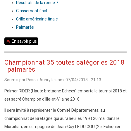
Résultats de la ronde 7
Classement final
Grille américaine finale
Palmarès
En savoir plus
sur
Championnat
35
Championnat 35 toutes catégories 2018
toutes
: palmarès
catégories
Soumis par
Pascal Aubry
le
sam, 07/04/2018 - 21:13
2018
:
Palmer RIDER (Haute bretagne Echecs) emporte le tournoi 2018 et
Palmer
est sacré Champion d'Ille-et-Vilaine 2018.
RIDER
Il sera invité à représenter le Comité Départemental au
champion
championnat de Bretagne qui aura lieu les 19 et 20 mai dans le
d'Ille-
Morbihan, en compagnie de Jean-Guy LE DUIGOU (2e, Echiquier