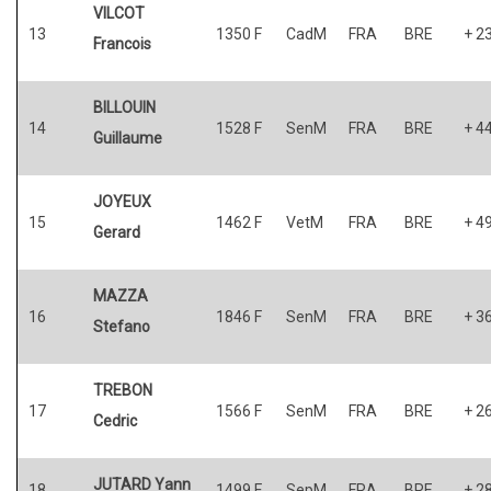
VILCOT
13
1350 F
CadM
FRA
BRE
+ 2
Francois
BILLOUIN
14
1528 F
SenM
FRA
BRE
+ 4
Guillaume
JOYEUX
15
1462 F
VetM
FRA
BRE
+ 4
Gerard
MAZZA
16
1846 F
SenM
FRA
BRE
+ 3
Stefano
TREBON
17
1566 F
SenM
FRA
BRE
+ 2
Cedric
JUTARD Yann
18
1499 F
SepM
FRA
BRE
+ 2