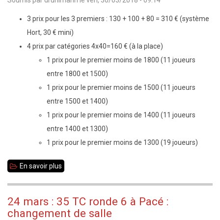
:
Grille
3 prix pour les 3 premiers : 130 + 100 + 80 = 310 € (système
américaine
Hort, 30 € mini)
4 prix par catégories 4x40=160 € (à la place)
1 prix pour le premier moins de 1800 (11 joueurs
entre 1800 et 1500)
1 prix pour le premier moins de 1500 (11 joueurs
entre 1500 et 1400)
1 prix pour le premier moins de 1400 (11 joueurs
entre 1400 et 1300)
1 prix pour le premier moins de 1300 (19 joueurs)
En savoir plus
sur
Prix
distribués
24 mars : 35 TC ronde 6 à Pacé :
au
changement de salle