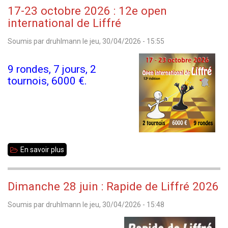
pratique
17-23 octobre 2026 : 12e open
arbitrage
international de Liffré
le
Soumis par
druhlmann
le
jeu, 30/04/2026 - 15:55
14
juin
9 rondes, 7 jours, 2
2026
tournois, 6000 €.
à
Betton
?
En savoir plus
sur
17-
23
Dimanche 28 juin : Rapide de Liffré 2026
octobre
Soumis par
druhlmann
le
jeu, 30/04/2026 - 15:48
2026
: