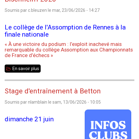
Soumis par
c.bleuzen
le
mar, 23/06/2026 - 14:27
Le collège de l'Assomption de Rennes à la
finale nationale
« À une victoire du podium : l’exploit inachevé mais
remarquable du collège Assomption aux Championnats
de France d’échecs »
En savoir plus
sur
Finale
nationale
Stage d'entraînement à Betton
des
Soumis par
nlamblain
le
sam, 13/06/2026 - 10:05
collèges
-
dimanche 21 juin
Bischheim
2026