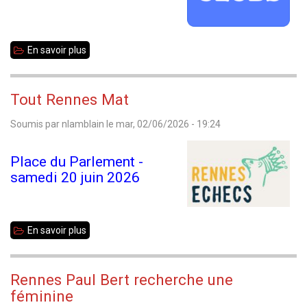
En savoir plus
sur
Stage
d'entraînement
Tout Rennes Mat
à
Soumis par
nlamblain
le
mar, 02/06/2026 - 19:24
Betton
Place du Parlement -
samedi 20 juin 2026
En savoir plus
sur
Tout
Rennes
Rennes Paul Bert recherche une
Mat
féminine