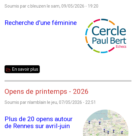
Soumis par
c.bleuzen
le
sam, 09/05/2026 - 19:20
Recherche d'une féminine
En savoir plus
sur
Rennes
Paul
Opens de printemps - 2026
Bert
Soumis par
nlamblain
le
jeu, 07/05/2026 - 22:51
recherche
une
Plus de 20 opens autour
féminine
de Rennes sur avril-juin