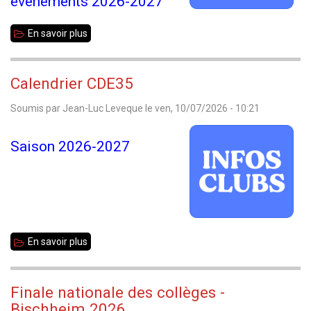
évènements 2026-2027
En savoir plus
sur
Appel
aux
Calendrier CDE35
clubs,
Soumis par
Jean-Luc Leveque
le
ven, 10/07/2026 - 10:21
saison
2026-
Saison 2026-2027
2027
En savoir plus
sur
Calendrier
CDE35
Finale nationale des collèges -
Bischheim 2026