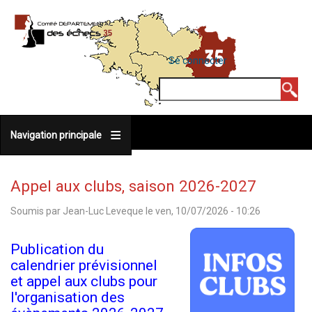
Aller
au
contenu
MENU
Se connecter
DU
principal
COMPTE
Rechercher
DE
L'UTILISATEUR
Navigation principale
Appel aux clubs, saison 2026-2027
Soumis par
Jean-Luc Leveque
le
ven, 10/07/2026 - 10:26
Publication du
calendrier prévisionnel
et appel aux clubs pour
l'organisation des