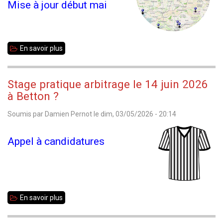
Mise à jour début mai
En savoir plus
sur
Opens
de
Stage pratique arbitrage le 14 juin 2026
printemps
à Betton ?
-
Soumis par
Damien Pernot
le
dim, 03/05/2026 - 20:14
2026
Appel à candidatures
En savoir plus
sur
Stage