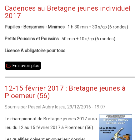
de
Cadences au Bretagne jeunes individuel
qualifiés
2017
au
Pupilles - Benjamins - Minimes
: 1 h 30 min + 30 s/cp (6 rondes)
France
Jeunes
Petits Poussins et Poussins
: 50 min + 10 s/cp
(6 rondes)
2017
Licence A obligatoire pour tous
En savoir plus
sur
Cadences
au
12-15 février 2017 : Bretagne jeunes à
Bretagne
Ploemeur (56)
jeunes
Soumis par
Pascal Aubry
le
jeu, 29/12/2016 - 19:07
individuel
2017
Le championnat de Bretagne jeunes 2017 aura
lieu du 12 au 15 février 2017 à Ploemeur (56).
Les qualifiés doivent envoyer leur dossier