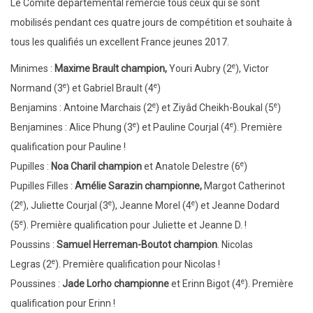
Le Comité départemental remercie tous ceux qui se sont
mobilisés pendant ces quatre jours de compétition et souhaite à
tous les qualifiés un excellent France jeunes 2017.
e
Minimes :
Maxime Brault
champion,
Youri Aubry (2
),
Victor
e
e
Normand
(3
)
et
Gabriel Brault (4
)
e
e
Benjamins : Antoine Marchais (2
)
et
Ziyâd Cheikh-Boukal (5
)
e
e
Benjamines :
Alice Phung (3
) et Pauline Courjal
(4
)
.
Première
qualification pour
Pauline
!
e
Pupilles :
Noa Charil champion
et Anatole Delestre
(6
)
Pupilles
Filles :
Amélie Sarazin
championne,
Margot Catherinot
e
e
e
(2
), Juliette Courjal
(3
)
,
Jeanne Morel (4
) et Jeanne Dodard
e
(5
).
Première qualification pour
Juliette et Jeanne D.
!
Poussins :
Samuel Herreman-Boutot
champion
. Nicolas
e
Legras
(2
).
Première qualification pour
Nicolas
!
e
Poussines :
Jade Lorho
championne
et Erinn Bigot
(4
).
Première
qualification pour
Erinn
!