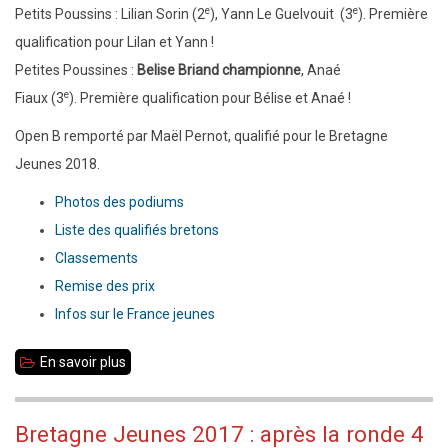
e
e
Petits Poussins :
Lilian Sorin
(2
), Yann Le Guelvouit
(3
).
Première
qualification pour Lilan et Yann
!
Petites Poussines :
Belise Briand championne
, Anaé
e
Fiaux
(3
).
Première qualification pour
Bélise et Anaé
!
Open B remporté par Maël Pernot, qualifié pour le Bretagne
Jeunes 2018.
Photos des podiums
Liste des qualifiés bretons
Classements
Remise des prix
Infos sur le France jeunes
En savoir plus
sur
Bretagne
Jeunes
Bretagne Jeunes 2017 : après la ronde 4
2017