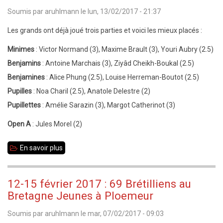
Soumis par
aruhlmann
le
lun, 13/02/2017 - 21:37
:
après
Les grands ont déjà joué trois parties et voici
les mieux placés :
la
Minimes
: Victor Normand (3), Maxime Brault (3), Youri Aubry (2.5)
ronde
Benjamins
:
Antoine Marchais (3),
Ziyâd Cheikh-Boukal (2.5)
5
Benjamines
:
Alice Phung (2.5),
Louise Herreman-Boutot (2.5)
pour
Pupilles
:
Noa Charil (2.5), Anatole Delestre (2)
les
Pupillettes
: Amélie Sarazin (3),
Margot Catherinot (3)
grands
Open A
:
Jules Morel (2)
En savoir plus
sur
Bretagne
Jeunes
12-15 février 2017 : 69 Brétilliens au
2017
Bretagne Jeunes à Ploemeur
:
Soumis par
aruhlmann
le
mar, 07/02/2017 - 09:03
mi-