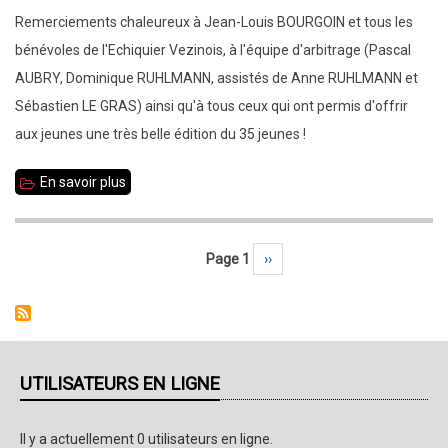
Remerciements chaleureux à Jean-Louis BOURGOIN et tous les
bénévoles de l'Echiquier Vezinois, à l'équipe d'arbitrage (Pascal
AUBRY, Dominique RUHLMANN, assistés de Anne RUHLMANN et
Sébastien LE GRAS) ainsi qu'à tous ceux qui ont permis d'offrir
aux jeunes une très belle édition du 35 jeunes !
En savoir plus
sur
Fin
du
Page 1
Page suivante
››
Pagination
championnat
35
jeunes,
place
au
UTILISATEURS EN LIGNE
Bretagne
jeunes
Il y a actuellement 0 utilisateurs en ligne.