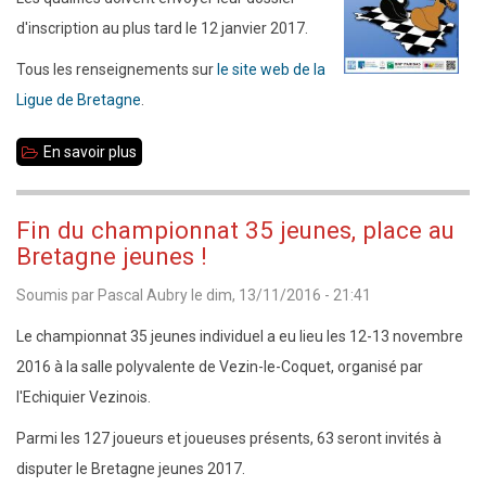
d'inscription au plus tard le 12 janvier 2017.
Tous les renseignements sur
le site web de la
Ligue de Bretagne
.
En savoir plus
sur
12-
15
Fin du championnat 35 jeunes, place au
février
Bretagne jeunes !
2017
Soumis par
Pascal Aubry
le
dim, 13/11/2016 - 21:41
:
Bretagne
Le championnat 35 jeunes individuel a eu lieu les 12-13 novembre
jeunes
2016 à la salle polyvalente de Vezin-le-Coquet, organisé par
à
l'Echiquier Vezinois.
Ploemeur
Parmi les 127 joueurs et joueuses présents, 63 seront invités à
(56)
disputer le Bretagne jeunes 2017.