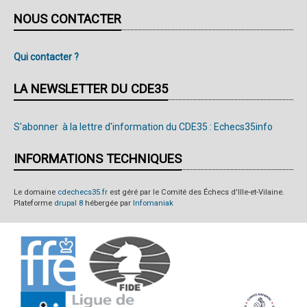
!
NOUS CONTACTER
Qui contacter ?
LA NEWSLETTER DU CDE35
S'abonner à la lettre d'information du CDE35 : Echecs35info
INFORMATIONS TECHNIQUES
Le domaine
cdechecs35.fr
est géré par le Comité des Échecs d'Ille-et-Vilaine.
Plateforme
drupal 8
hébergée par
Infomaniak