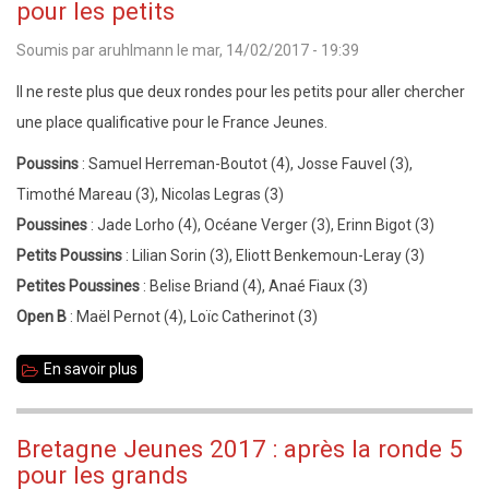
pour les petits
:
Soumis par
aruhlmann
le
mar, 14/02/2017 - 19:39
c'est
fini
Il ne reste plus que deux rondes pour les petits pour aller chercher
!
une place qualificative pour le France Jeunes.
Poussins
:
Samuel Herreman-Boutot (4), Josse Fauvel (3),
Timothé Mareau (3), Nicolas Legras (3)
Poussines
: Jade Lorho (4), Océane Verger (3), Erinn Bigot (3)
Petits Poussins
: Lilian Sorin (3), Eliott Benkemoun-Leray (3)
Petites Poussines
: Belise Briand (4), Anaé Fiaux (3)
Open B
: Maël Pernot (4), Loïc Catherinot (3)
En savoir plus
sur
Bretagne
Jeunes
Bretagne Jeunes 2017 : après la ronde 5
2017
pour les grands