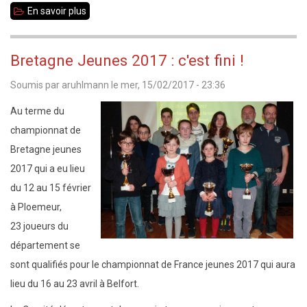
En savoir plus
sur
Bretagne
Jeunes
Bretagne Jeunes 2017 : c'est fini !
2017
Soumis par
aruhlmann
le
mer, 15/02/2017 - 23:36
du
12
Au terme du
au
championnat de
15
Bretagne jeunes
février
2017 qui a eu lieu
à
du 12 au 15 février
Ploemeur
à Ploemeur,
23
joueurs du
département se
sont qualifiés pour le championnat de France jeunes 2017 qui aura
lieu du 16 au 23 avril à Belfort.