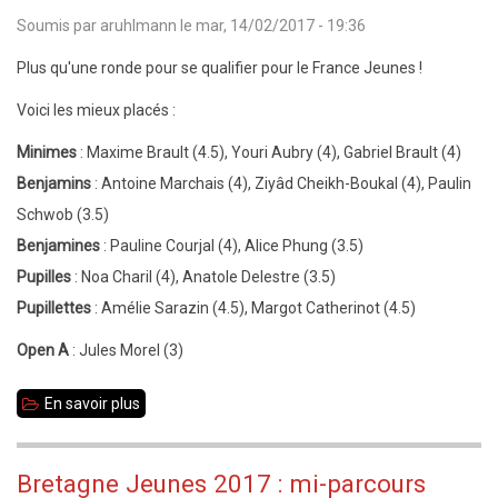
:
Soumis par
aruhlmann
le
mar, 14/02/2017 - 19:36
après
la
Plus qu'une ronde pour se qualifier pour le France Jeunes !
ronde
Voici
les mieux placés :
4
Minimes
: Maxime Brault (4.5),
Youri Aubry (4), Gabriel Brault (4)
pour
Benjamins
: Antoine Marchais (4), Ziyâd Cheikh-Boukal (4), Paulin
les
Schwob (3.5)
petits
Benjamines
: Pauline Courjal (4), Alice Phung (3.5)
Pupilles
:
Noa Charil (4), Anatole Delestre (3.5)
Pupillettes
: Amélie Sarazin (4.5),
Margot Catherinot (4.5)
Open A
: Jules Morel (3)
En savoir plus
sur
Bretagne
Jeunes
Bretagne Jeunes 2017 : mi-parcours
2017