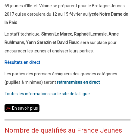
parcours
69 jeunes d'Ille-et-Vilaine se préparent pour le Bretagne Jeunes
2017 qui se déroulera du 12 au 15 février au
lycée Notre Dame de
la Paix
.
Le staff technique,
Simon Le Marec, Raphaël Lemasle, Anne
Ruhlmann, Yann Sarazin et David Fiaux
, sera sur place pour
encourager les jeunes et analyser leurs parties.
Résultats en direct
Les parties des premiers échiquiers des grandes catégories
(pupilles à minimes) seront
retransmises en direct
.
Toutes les informations sur le site de la Ligue
En savoir plus
sur
12-
15
Nombre de qualifiés au France Jeunes
février