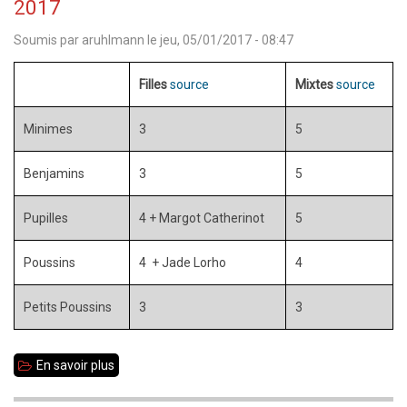
2017
2017
Soumis par
aruhlmann
le
jeu, 05/01/2017 - 08:47
:
69
Filles
source
Mixtes
source
Brétilliens
au
Minimes
3
5
Bretagne
Benjamins
3
5
Jeunes
à
Pupilles
4 + Margot Catherinot
5
Ploemeur
Poussins
4 + Jade Lorho
4
Petits Poussins
3
3
En savoir plus
sur
Nombre