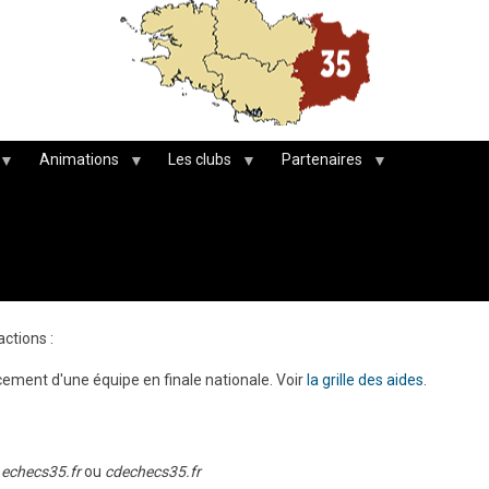
Animations
Les clubs
Partenaires
ctions :
cement d'une équipe en finale nationale. Voir
la grille des aides
.
e
echecs35.fr
ou
cdechecs35.fr