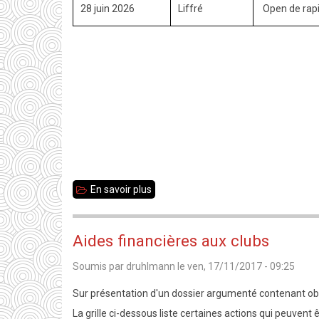
28 juin 2026
Liffré
Open de rap
En savoir plus
sur
Matériel
en
Aides financières aux clubs
prêt
Soumis par
druhlmann
le
ven, 17/11/2017 - 09:25
Sur présentation d'un dossier argumenté contenant obli
La grille ci-dessous liste certaines actions qui peuvent ê