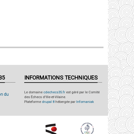
35
INFORMATIONS TECHNIQUES
Le domaine
cdechecs35.fr
est géré par le Comité
on du
des Échecs d'Ille-et-Vilaine.
Plateforme
drupal 8
hébergée par
Infomaniak