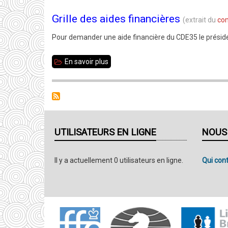
Grille des aides financières
(extrait du
com
Pour
demander une aide financière du CDE35 le présiden
En savoir plus
sur
Aides
financières
aux
clubs
UTILISATEURS EN LIGNE
NOUS
Il y a actuellement 0 utilisateurs en ligne.
Qui cont