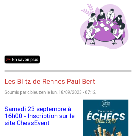
Samedi
7
octobre
2023
En savoir plus
sur
Assemblée
Générale
Les Blitz de Rennes Paul Bert
des
Soumis par
c.bleuzen
le
lun, 18/09/2023 - 07:12
clubs
d'Ille
Samedi 23 septembre à
et
16h00 - Inscription sur le
Vilaine
site ChessEvent
-
Jeudi