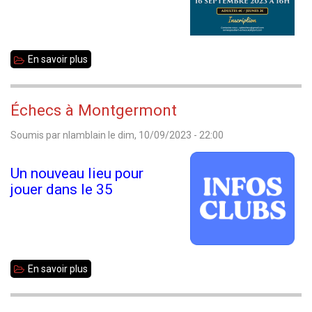
En savoir plus
sur
Les
Blitz
Échecs à Montgermont
de
Soumis par
nlamblain
le
dim, 10/09/2023 - 22:00
Rennes
Paul
Un nouveau lieu pour
Bert
jouer dans le 35
En savoir plus
sur
Échecs
à