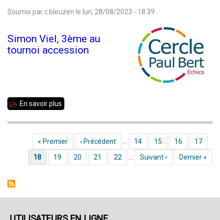
2023
Soumis par
c.bleuzen
le
lun, 28/08/2023 - 18:39
:
9e
Simon Viel, 3ème au
open
tournoi accession
international
de
Liffré
En savoir plus
sur
Simon
Viel
Première page
« Premier
Page précédente
‹ Précédent
…
Page
14
Page
15
Page
16
Page
17
Pagination
du
Page courante
18
Page
19
Page
20
Page
21
Page
22
…
Page suivante
Suivant ›
Dernière page
Dernier »
club
de
Rennes
Paul
Bert,
UTILISATEURS EN LIGNE