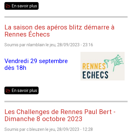
En savoir plus
sur
Les
poules
La saison des apéros blitz démarre à
de
Rennes Échecs
D1
Soumis par
nlamblain
le
jeu, 28/09/2023 - 23:16
et
D2
Vendredi 29 septembre
sont
dès 18h
établies
En savoir plus
sur
La
saison
Les Challenges de Rennes Paul Bert -
des
Dimanche 8 octobre 2023
apéros
Soumis par
c.bleuzen
le
jeu, 28/09/2023 - 12:28
blitz