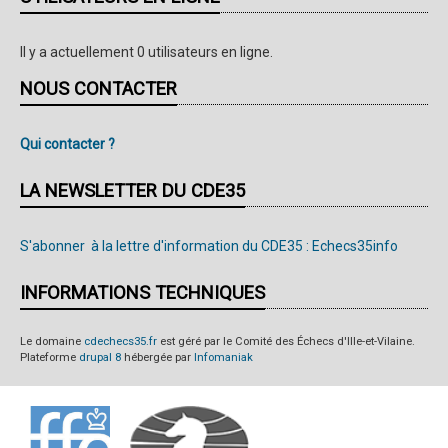
3ème
au
Il y a actuellement 0 utilisateurs en ligne.
tournoi
NOUS CONTACTER
Accession
Qui contacter ?
LA NEWSLETTER DU CDE35
S'abonner à la lettre d'information du CDE35 : Echecs35info
INFORMATIONS TECHNIQUES
Le domaine
cdechecs35.fr
est géré par le Comité des Échecs d'Ille-et-Vilaine.
Plateforme
drupal 8
hébergée par
Infomaniak