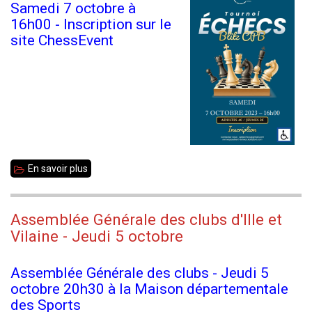
Samedi 7 octobre à
-
16h00 - Inscription sur le
Dimanche
site ChessEvent
8
octobre
2023
En savoir plus
sur
Les
Blitz
Assemblée Générale des clubs d'Ille et
de
Vilaine - Jeudi 5 octobre
Rennes
Paul
Assemblée Générale des clubs - Jeudi 5
Bert
octobre 20h30 à la Maison départementale
des Sports
-