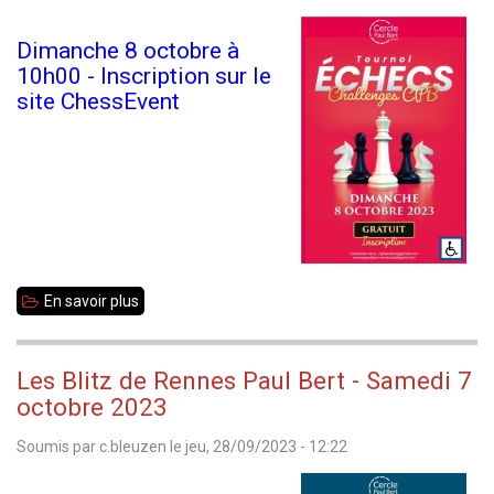
démarre
Dimanche 8 octobre à
à
10h00 - Inscription sur le
Rennes
site ChessEvent
Échecs
En savoir plus
sur
Les
Challenges
Les Blitz de Rennes Paul Bert - Samedi 7
de
octobre 2023
Rennes
Soumis par
c.bleuzen
le
jeu, 28/09/2023 - 12:22
Paul
Bert