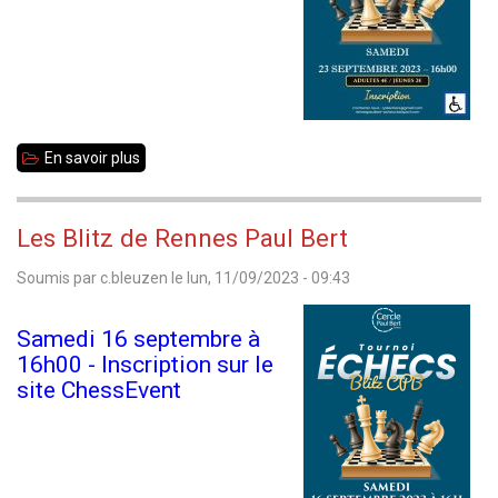
5
octobre
En savoir plus
sur
Les
Blitz
Les Blitz de Rennes Paul Bert
de
Soumis par
c.bleuzen
le
lun, 11/09/2023 - 09:43
Rennes
Paul
Samedi 16 septembre à
Bert
16h00 - Inscription sur le
site ChessEvent