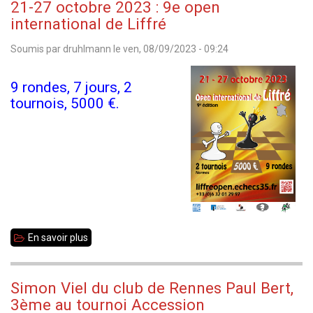
21-27 octobre 2023 : 9e open
Montgermont
international de Liffré
Soumis par
druhlmann
le
ven, 08/09/2023 - 09:24
9 rondes, 7 jours, 2
tournois, 5000 €.
En savoir plus
sur
21-
27
Simon Viel du club de Rennes Paul Bert,
octobre
3ème au tournoi Accession