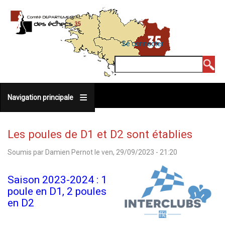
Aller
au
contenu
MENU
Se connecter
DU
principal
COMPTE
Rechercher
DE
L'UTILISATEUR
Navigation principale
Les poules de D1 et D2 sont établies
Soumis par
Damien Pernot
le
ven, 29/09/2023 - 21:20
Saison 2023-2024 : 1
poule en D1, 2 poules
en D2