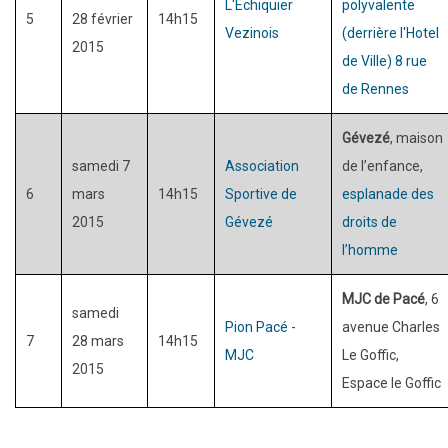
L'Echiquier
polyvalente
5
28 février
14h15
Vezinois
(derrière l'Hotel
2015
de Ville
) 8 rue
de Rennes
G
éve
zé
,
maison
samedi 7
Association
de l’enfance,
6
mars
14h15
Sportive de
esplanade des
2015
Gévezé
droits de
l’homme
MJC de Pacé
, 6
samedi
Pion Pacé -
avenue Charles
7
28 mars
14h15
MJC
Le Goffic,
2015
Espace le Goffic