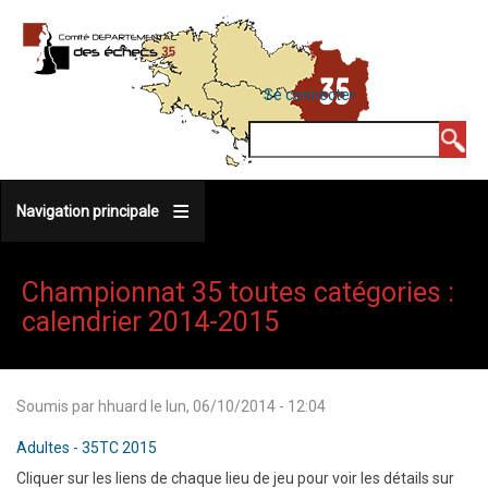
Aller
au
contenu
MENU
Se connecter
DU
principal
COMPTE
Rechercher
DE
L'UTILISATEUR
Navigation principale
Championnat 35 toutes catégories :
calendrier 2014-2015
Soumis par
hhuard
le
lun, 06/10/2014 - 12:04
Adultes - 35TC 2015
Cliquer sur les liens de chaque lieu de jeu pour voir les détails sur