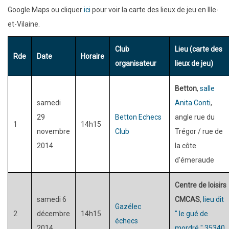
Google Maps ou cliquer
ici
pour voir la carte des lieux de jeu en Ille-
et-Vilaine.
Club
Lieu (
carte des
Rde
Date
Horaire
organisateur
lieux de jeu
)
Betton
,
salle
samedi
Anita Conti
,
29
Betton Echecs
angle rue du
1
14h15
novembre
Club
Trégor / rue de
2014
la côte
d'émeraude
Centre de loisirs
samedi 6
CMCAS
,
lieu dit
Gazélec
2
décembre
14h15
" le gué de
échecs
2014
mordré " 35340