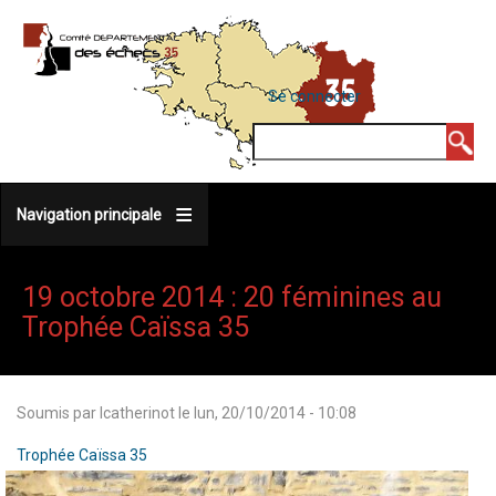
Aller
au
contenu
MENU
Se connecter
DU
principal
COMPTE
Rechercher
DE
L'UTILISATEUR
Navigation principale
19 octobre 2014 : 20 féminines au
Trophée Caïssa 35
Soumis par
lcatherinot
le
lun, 20/10/2014 - 10:08
Trophée Caïssa 35