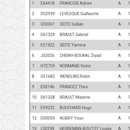
1
E64418
FRANCOIS Adrien
A
2
D52939
LEVESQUE Guillaume
A
3
G50061
SEITE Sullian
A
4
D61329
BRAULT Gabriel
A
5
E51922
SEITE Yamina
A
6
J52026
CHEIKH-BOUKAL Ziyad
A
7
H72759
NORMAND Victor
A
8
G51682
WENDLING Robin
A
9
E50146
FRANCEZ Theo
A
10
D61328
BRAULT Maxime
A
11
E59232
BOUCHARD Hugo
A
12
D50059
AUBRY Youri
A
13
L50299
HERREMAN-BOUTOT Louise
A