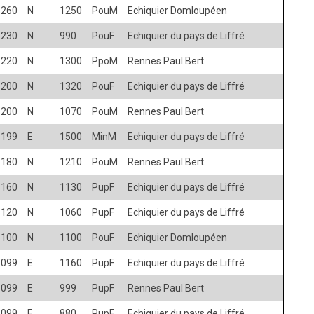
1260
N
1250
PouM
Echiquier Domloupéen
1230
N
990
PouF
Echiquier du pays de Liffré
1220
N
1300
PpoM
Rennes Paul Bert
1200
N
1320
PouF
Echiquier du pays de Liffré
1200
N
1070
PouM
Rennes Paul Bert
1199
E
1500
MinM
Echiquier du pays de Liffré
1180
N
1210
PouM
Rennes Paul Bert
1160
N
1130
PupF
Echiquier du pays de Liffré
1120
N
1060
PupF
Echiquier du pays de Liffré
1100
N
1100
PouF
Echiquier Domloupéen
1099
E
1160
PupF
Echiquier du pays de Liffré
1099
E
999
PupF
Rennes Paul Bert
1099
E
880
PupF
Echiquier du pays de Liffré