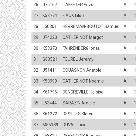
26
J76167
L'AFFETER Enzo
A
27
K53774
FIAUX Lilou
A
28
L50301
HERREMAN-BOUTOT Samuel
A
29
J74223
CATHERINOT Margot
A
30
K53373
FAHRENBERG Ionas
A
31
G60521
FOUREL Jeremy
A
32
J51411
COUASNON Anatole
A
33
K59999
CATHERINOT Noemie
A
34
K61796
DENGREVILLE Heloise
A
35
L53444
SARAZIN Amelie
A
36
K61272
DESILLES Klervi
A
37
M55189
DUVAL Lucie
A
38
L58319
DEVERNOIS Bleuenn
A