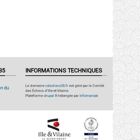
35
INFORMATIONS TECHNIQUES
Le domaine
cdechecs35.fr
est géré par le Comité
on du
des Échecs d'Ille-et-Vilaine.
Plateforme
drupal 8
hébergée par
Infomaniak