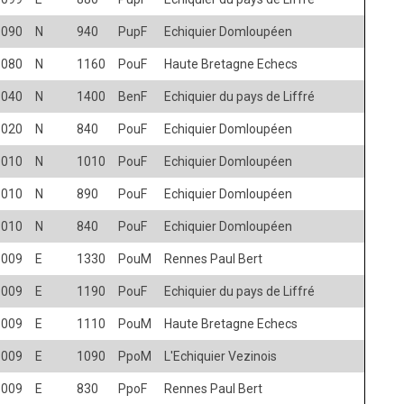
1090
N
940
PupF
Echiquier Domloupéen
1080
N
1160
PouF
Haute Bretagne Echecs
1040
N
1400
BenF
Echiquier du pays de Liffré
1020
N
840
PouF
Echiquier Domloupéen
1010
N
1010
PouF
Echiquier Domloupéen
1010
N
890
PouF
Echiquier Domloupéen
1010
N
840
PouF
Echiquier Domloupéen
1009
E
1330
PouM
Rennes Paul Bert
1009
E
1190
PouF
Echiquier du pays de Liffré
1009
E
1110
PouM
Haute Bretagne Echecs
1009
E
1090
PpoM
L'Echiquier Vezinois
1009
E
830
PpoF
Rennes Paul Bert