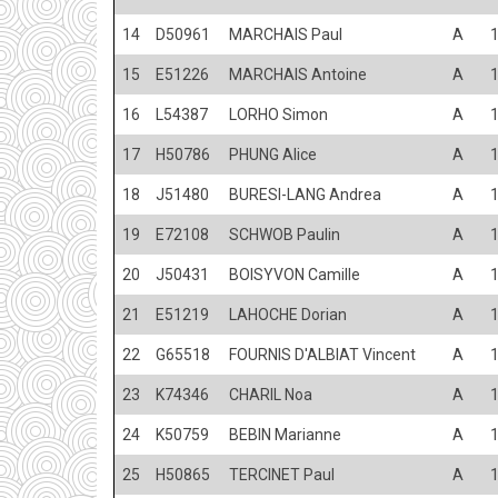
14
D50961
MARCHAIS Paul
A
15
E51226
MARCHAIS Antoine
A
16
L54387
LORHO Simon
A
17
H50786
PHUNG Alice
A
18
J51480
BURESI-LANG Andrea
A
19
E72108
SCHWOB Paulin
A
20
J50431
BOISYVON Camille
A
21
E51219
LAHOCHE Dorian
A
22
G65518
FOURNIS D'ALBIAT Vincent
A
23
K74346
CHARIL Noa
A
24
K50759
BEBIN Marianne
A
25
H50865
TERCINET Paul
A