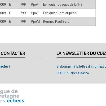
1009
E
799
PpoF
Echiquier du pays de Liffré
1009
E
799
PpoF
Echiquier Domloupéen
1009
E
799
PpoM
Rennes Paul Bert
 CONTACTER
LA NEWSLETTER DU CDE
acter ?
S'abonner à la lettre d'informati
CDE35 : Echecs35info