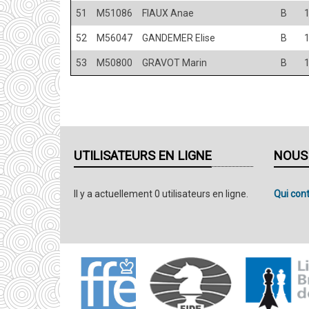
51
M51086
FIAUX Anae
B
52
M56047
GANDEMER Elise
B
53
M50800
GRAVOT Marin
B
UTILISATEURS EN LIGNE
NOUS
Il y a actuellement 0 utilisateurs en ligne.
Qui cont