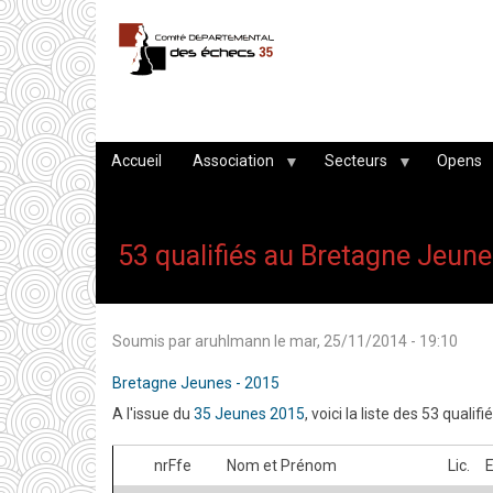
Aller
au
contenu
principal
Accueil
Association
Secteurs
Opens
53 qualifiés au Bretagne Jeun
Soumis par
aruhlmann
le
mar, 25/11/2014 - 19:10
Bretagne Jeunes - 2015
A l'issue du
35 Jeunes 2015
, voici la liste des 53 qualif
nrFfe
Nom et Prénom
Lic.
E