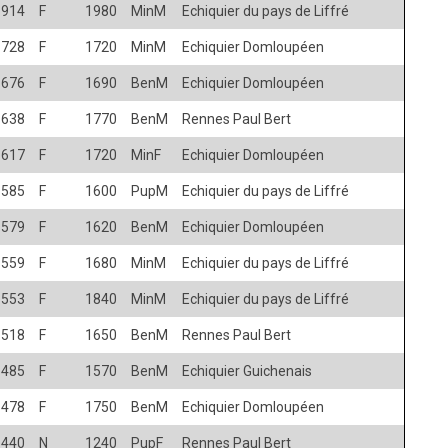
1914
F
1980
MinM
Echiquier du pays de Liffré
1728
F
1720
MinM
Echiquier Domloupéen
1676
F
1690
BenM
Echiquier Domloupéen
1638
F
1770
BenM
Rennes Paul Bert
1617
F
1720
MinF
Echiquier Domloupéen
1585
F
1600
PupM
Echiquier du pays de Liffré
1579
F
1620
BenM
Echiquier Domloupéen
1559
F
1680
MinM
Echiquier du pays de Liffré
1553
F
1840
MinM
Echiquier du pays de Liffré
1518
F
1650
BenM
Rennes Paul Bert
1485
F
1570
BenM
Echiquier Guichenais
1478
F
1750
BenM
Echiquier Domloupéen
1440
N
1240
PupF
Rennes Paul Bert