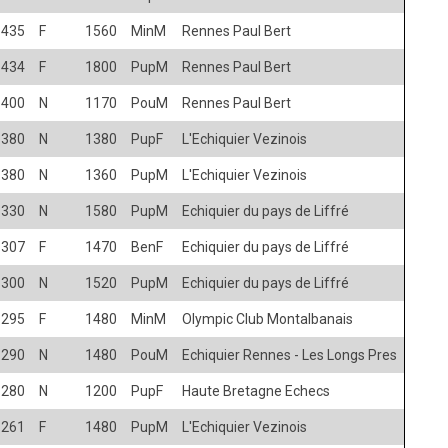
1435
F
1560
MinM
Rennes Paul Bert
1434
F
1800
PupM
Rennes Paul Bert
1400
N
1170
PouM
Rennes Paul Bert
1380
N
1380
PupF
L'Echiquier Vezinois
1380
N
1360
PupM
L'Echiquier Vezinois
1330
N
1580
PupM
Echiquier du pays de Liffré
1307
F
1470
BenF
Echiquier du pays de Liffré
1300
N
1520
PupM
Echiquier du pays de Liffré
1295
F
1480
MinM
Olympic Club Montalbanais
1290
N
1480
PouM
Echiquier Rennes - Les Longs Pres
1280
N
1200
PupF
Haute Bretagne Echecs
1261
F
1480
PupM
L'Echiquier Vezinois