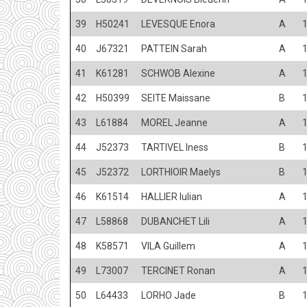
39
H50241
LEVESQUE Enora
A
40
J67321
PATTEIN Sarah
A
41
K61281
SCHWOB Alexine
A
42
H50399
SEITE Maissane
B
43
L61884
MOREL Jeanne
A
44
J52373
TARTIVEL Iness
B
45
J52372
LORTHIOIR Maelys
B
46
K61514
HALLIER Iulian
A
47
L58868
DUBANCHET Lili
A
48
K58571
VILA Guillem
A
49
L73007
TERCINET Ronan
A
50
L64433
LORHO Jade
B