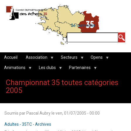
Aller
au
contenu
MENU
Se connecter
DU
principal
COMPTE
Rechercher
DE
L'UTILISATEUR
Accueil
Association
Secteurs
Opens
Animations
Les clubs
Partenaires
Championnat 35 toutes catégories
2005
Soumis par
Pascal Aubry
le
ven, 01/07/2005 - 00:00
Adultes - 35TC - Archives