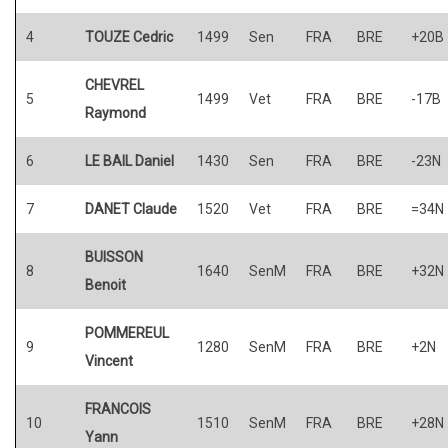
4
TOUZE Cedric
1499
Sen
FRA
BRE
+20B
CHEVREL
5
1499
Vet
FRA
BRE
-17B
Raymond
6
LE BAIL Daniel
1430
Sen
FRA
BRE
-23N
7
DANET Claude
1520
Vet
FRA
BRE
=34N
BUISSON
8
1640
SenM
FRA
BRE
+32N
Benoit
POMMEREUL
9
1280
SenM
FRA
BRE
+2N
Vincent
FRANCOIS
10
1510
SenM
FRA
BRE
+28N
Yann