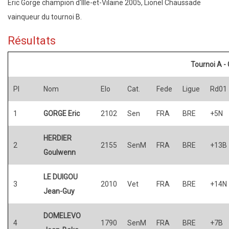
Eric Gorge champion d'Ille-et-Vilaine 2005, Lionel Chaussade
vainqueur du tournoi B.
Résultats
Tournoi A - 
Pl
Nom
Elo
Cat.
Fede
Ligue
Rd01
1
GORGE Eric
2102
Sen
FRA
BRE
+5N
HERDIER
2
2155
SenM
FRA
BRE
+13B
Goulwenn
LE DUIGOU
3
2010
Vet
FRA
BRE
+14N
Jean-Guy
DOMELEVO
4
1790
SenM
FRA
BRE
+7B