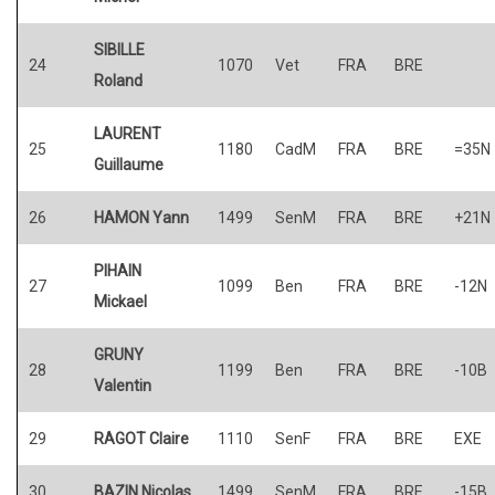
SIBILLE
24
1070
Vet
FRA
BRE
Roland
LAURENT
25
1180
CadM
FRA
BRE
=35N
Guillaume
26
HAMON Yann
1499
SenM
FRA
BRE
+21N
PIHAIN
27
1099
Ben
FRA
BRE
-12N
Mickael
GRUNY
28
1199
Ben
FRA
BRE
-10B
Valentin
29
RAGOT Claire
1110
SenF
FRA
BRE
EXE
30
BAZIN Nicolas
1499
SenM
FRA
BRE
-15B