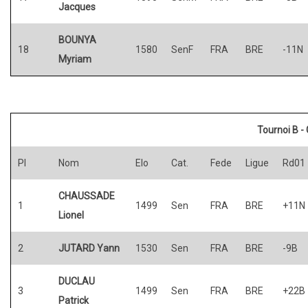
Jacques
BOUNYA
18
1580
SenF
FRA
BRE
-11N
Myriam
Tournoi B - 
Pl
Nom
Elo
Cat.
Fede
Ligue
Rd01
CHAUSSADE
1
1499
Sen
FRA
BRE
+11N
Lionel
2
JUTARD Yann
1530
Sen
FRA
BRE
-9B
DUCLAU
3
1499
Sen
FRA
BRE
+22B
Patrick