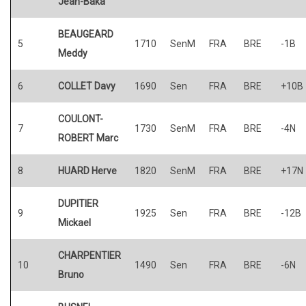
Jean-Baka
BEAUGEARD
5
1710
SenM
FRA
BRE
-1B
Meddy
6
COLLET Davy
1690
Sen
FRA
BRE
+10B
COULONT-
7
1730
SenM
FRA
BRE
-4N
ROBERT Marc
8
HUARD Herve
1820
SenM
FRA
BRE
+17N
DUPITIER
9
1925
Sen
FRA
BRE
-12B
Mickael
CHARPENTIER
10
1490
Sen
FRA
BRE
-6N
Bruno