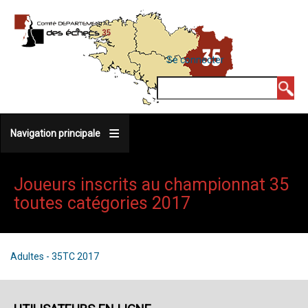
Aller
au
contenu
MENU
Se connecter
DU
principal
COMPTE
Rechercher
DE
L'UTILISATEUR
Navigation principale
Joueurs inscrits au championnat 35
toutes catégories 2017
Adultes - 35TC 2017