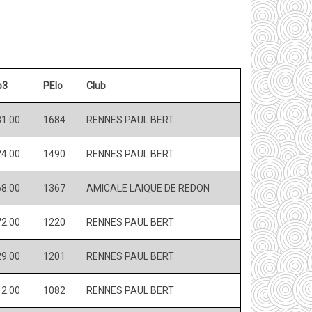
p3
PElo
Club
1.00
1684
RENNES PAUL BERT
4.00
1490
RENNES PAUL BERT
8.00
1367
AMICALE LAIQUE DE REDON
2.00
1220
RENNES PAUL BERT
9.00
1201
RENNES PAUL BERT
2.00
1082
RENNES PAUL BERT