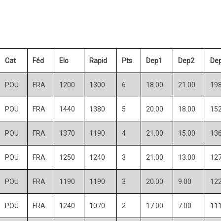
Cat
Féd
Elo
Rapid
Pts
Dep1
Dep2
De
POU
FRA
1200
1300
6
18.00
21.00
198
POU
FRA
1440
1380
5
20.00
18.00
152
POU
FRA
1370
1190
4
21.00
15.00
136
POU
FRA
1250
1240
3
21.00
13.00
127
POU
FRA
1190
1190
3
20.00
9.00
122
POU
FRA
1240
1070
2
17.00
7.00
111