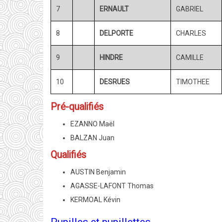
7
ERNAULT
GABRIEL
8
DELPORTE
CHARLES
9
HINDRE
CAMILLE
10
DESRUES
TIMOTHEE
Pré-qualifiés
EZANNO Maël
BALZAN Juan
Qualifiés
AUSTIN Benjamin
AGASSE-LAFONT Thomas
KERMOAL Kévin
Pupilles et pupillettes