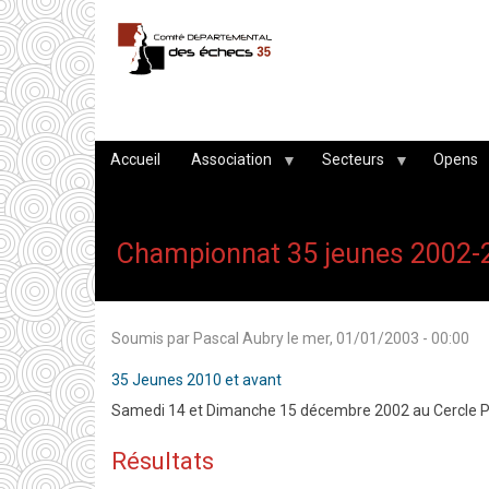
Aller
au
contenu
principal
Accueil
Association
Secteurs
Opens
Championnat 35 jeunes 2002-
Soumis par
Pascal Aubry
le
mer, 01/01/2003 - 00:00
35 Jeunes 2010 et avant
Samedi 14 et Dimanche 15 décembre 2002 au Cercle P
Résultats