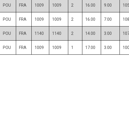
POU
FRA
1009
1009
2
16.00
9.00
105
POU
FRA
1009
1009
2
16.00
7.00
108
POU
FRA
1140
1140
2
14.00
3.00
107
POU
FRA
1009
1009
1
17.00
3.00
100