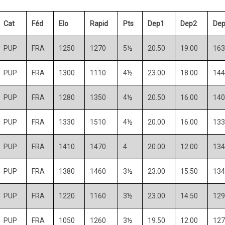
Cat
Féd
Elo
Rapid
Pts
Dep1
Dep2
De
PUP
FRA
1250
1270
5½
20.50
19.00
163
PUP
FRA
1300
1110
4½
23.00
18.00
144
PUP
FRA
1280
1350
4½
20.50
16.00
140
PUP
FRA
1330
1510
4½
20.00
16.00
133
PUP
FRA
1410
1470
4
20.00
12.00
134
PUP
FRA
1380
1460
3½
23.00
15.50
134
PUP
FRA
1220
1160
3½
23.00
14.50
129
PUP
FRA
1050
1260
3½
19.50
12.00
127