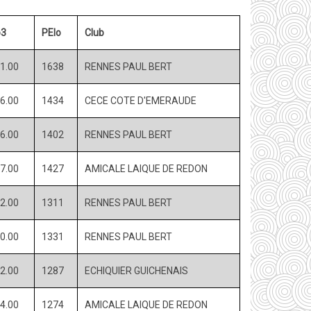
p3
PElo
Club
1.00
1638
RENNES PAUL BERT
6.00
1434
CECE COTE D'EMERAUDE
6.00
1402
RENNES PAUL BERT
7.00
1427
AMICALE LAIQUE DE REDON
2.00
1311
RENNES PAUL BERT
0.00
1331
RENNES PAUL BERT
2.00
1287
ECHIQUIER GUICHENAIS
4.00
1274
AMICALE LAIQUE DE REDON