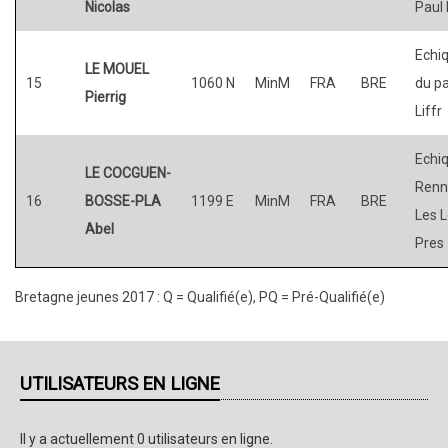
Nicolas
Paul 
Echiq
LE MOUEL
15
1060 N
MinM
FRA
BRE
du p
Pierrig
Liffr
Echiq
LE COCGUEN-
Renn
16
BOSSE-PLA
1199 E
MinM
FRA
BRE
Les 
Abel
Pres
Bretagne jeunes 2017 : Q = Qualifié(e), PQ = Pré-Qualifié(e)
UTILISATEURS EN LIGNE
Il y a actuellement 0 utilisateurs en ligne.