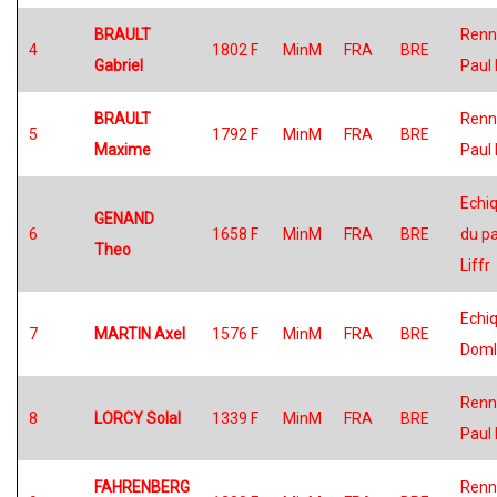
BRAULT
Renn
4
1802 F
MinM
FRA
BRE
Gabriel
Paul 
BRAULT
Renn
5
1792 F
MinM
FRA
BRE
Maxime
Paul 
Echiq
GENAND
6
1658 F
MinM
FRA
BRE
du p
Theo
Liffr
Echiq
7
MARTIN Axel
1576 F
MinM
FRA
BRE
Doml
Renn
8
LORCY Solal
1339 F
MinM
FRA
BRE
Paul 
FAHRENBERG
Renn