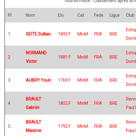
Tournoi mixte - Classement après la 
Pl
Nom
Elo
Cat.
Fede
Ligue
Club
Echiq
1
SEITE Sullian
1893 F
MinM
FRA
BRE
Doml
NORMAND
Echiq
2
1881 F
MinM
FRA
BRE
Victor
Doml
Echiq
3
AUBRY Youri
1769 F
MinM
FRA
BRE
Doml
BRAULT
Renn
4
1802 F
MinM
FRA
BRE
Gabriel
Paul 
BRAULT
Renn
5
1792 F
MinM
FRA
BRE
Maxime
Paul 