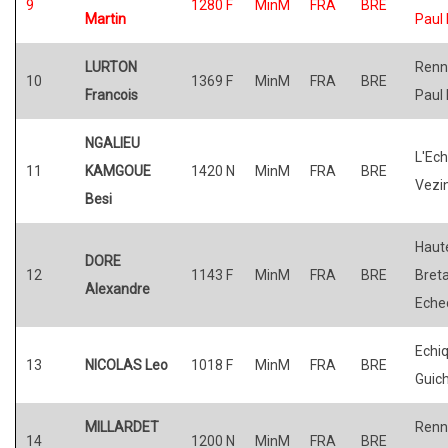
9
1280 F
MinM
FRA
BRE
Martin
Paul 
LURTON
Renn
10
1369 F
MinM
FRA
BRE
Francois
Paul 
NGALIEU
L'Ech
11
KAMGOUE
1420 N
MinM
FRA
BRE
Vezi
Besi
Haut
DORE
12
1143 F
MinM
FRA
BRE
Bret
Alexandre
Eche
Echiq
13
NICOLAS Leo
1018 F
MinM
FRA
BRE
Guic
MILLARDET
Renn
14
1200 N
MinM
FRA
BRE