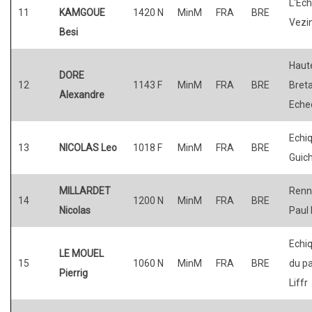
L'Ech
11
KAMGOUE
1420 N
MinM
FRA
BRE
Vezi
Besi
Haut
DORE
12
1143 F
MinM
FRA
BRE
Bret
Alexandre
Eche
Echiq
13
NICOLAS Leo
1018 F
MinM
FRA
BRE
Guic
MILLARDET
Renn
14
1200 N
MinM
FRA
BRE
Nicolas
Paul 
Echiq
LE MOUEL
15
1060 N
MinM
FRA
BRE
du p
Pierrig
Liffr