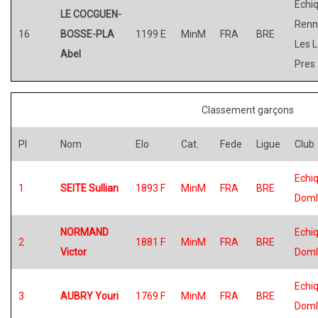
Echiq
LE COCGUEN-
Renn
16
BOSSE-PLA
1199 E
MinM
FRA
BRE
Les 
Abel
Pres
Classement garçons
Pl
Nom
Elo
Cat.
Fede
Ligue
Club
Echiq
1
SEITE Sullian
1893 F
MinM
FRA
BRE
Doml
NORMAND
Echiq
2
1881 F
MinM
FRA
BRE
Victor
Doml
Echiq
3
AUBRY Youri
1769 F
MinM
FRA
BRE
Doml