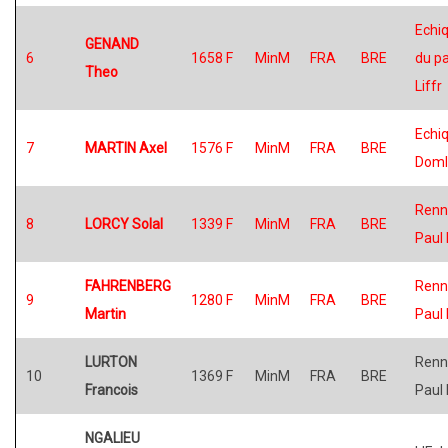
Echiq
GENAND
6
1658 F
MinM
FRA
BRE
du p
Theo
Liffr
Echiq
7
MARTIN Axel
1576 F
MinM
FRA
BRE
Doml
Renn
8
LORCY Solal
1339 F
MinM
FRA
BRE
Paul 
FAHRENBERG
Renn
9
1280 F
MinM
FRA
BRE
Martin
Paul 
LURTON
Renn
10
1369 F
MinM
FRA
BRE
Francois
Paul 
NGALIEU