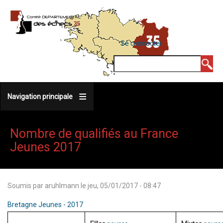
Aller
au
contenu
MENU
Se connecter
DU
principal
COMPTE
Rechercher
DE
L'UTILISATEUR
Navigation principale
Nombre de qualifiés au France
Jeunes 2017
Soumis par
aruhlmann
le
jeu, 05/01/2017 - 08:47
Bretagne Jeunes - 2017