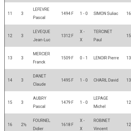
LEFEVRE
11
3
1494 F
1 - 0
SIMON Suliac
16
Pascal
LEVEQUE
X -
TERCINET
12
3
1312 F
15
Jean-Luc
X
Paul
MERCIER
13
3
1509 F
0 - 1
LENOIR Pierre
13
Franck
DANET
14
3
1495 F
1 - 0
CHARIL David
13
Claude
AUBRY
LEPAGE
15
3
1479 F
1 - 0
12
Pascal
Michel
FOURNEL
X -
ROBINET
16
2½
1618 F
12
Didier
X
Vincent