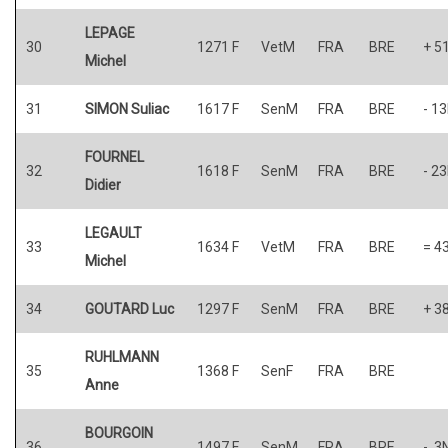
LEPAGE
30
1271 F
VetM
FRA
BRE
+ 5
Michel
31
SIMON Suliac
1617 F
SenM
FRA
BRE
- 1
FOURNEL
32
1618 F
SenM
FRA
BRE
- 2
Didier
LEGAULT
33
1634 F
VetM
FRA
BRE
= 4
Michel
34
GOUTARD Luc
1297 F
SenM
FRA
BRE
+ 3
RUHLMANN
35
1368 F
SenF
FRA
BRE
Anne
BOURGOIN
36
1497 F
SenM
FRA
BRE
- 3