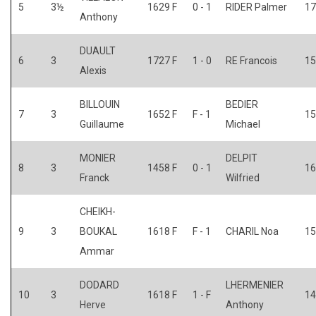
5
3½
1629 F
0 - 1
RIDER Palmer
17
Anthony
DUAULT
6
3
1727 F
1 - 0
RE Francois
15
Alexis
BILLOUIN
BEDIER
7
3
1652 F
F - 1
15
Guillaume
Michael
MONIER
DELPIT
8
3
1458 F
0 - 1
16
Franck
Wilfried
CHEIKH-
9
3
BOUKAL
1618 F
F - 1
CHARIL Noa
15
Ammar
DODARD
LHERMENIER
10
3
1618 F
1 - F
14
Herve
Anthony