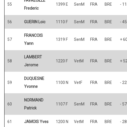
FAVREUILLE
55
1399 E
SenM
FRA
BRE
- 1
Frederic
56
GUERIN Loic
1110 F
SenM
FRA
BRE
- 4
FRANCOIS
57
1319 F
SenM
FRA
BRE
+ 6
Yann
LAMBERT
58
1220 F
VetM
FRA
BRE
+ 5
Jerome
DUQUESNE
59
1100 N
VetF
FRA
BRE
- 2
Yvonne
NORMAND
60
1107 F
SenM
FRA
BRE
- 5
Patrick
61
JAMOIS Yves
1200 N
VetM
FRA
BRE
- 2