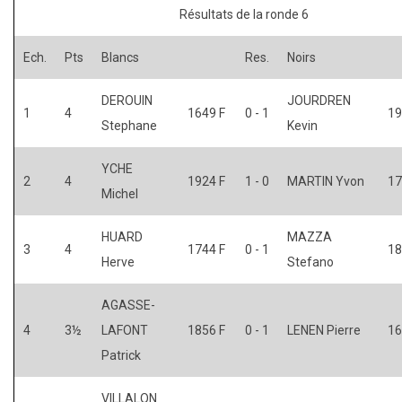
Résultats de la ronde 6
Ech.
Pts
Blancs
Res.
Noirs
DEROUIN
JOURDREN
1
4
1649 F
0 - 1
19
Stephane
Kevin
YCHE
2
4
1924 F
1 - 0
MARTIN Yvon
17
Michel
HUARD
MAZZA
3
4
1744 F
0 - 1
18
Herve
Stefano
AGASSE-
4
3½
LAFONT
1856 F
0 - 1
LENEN Pierre
16
Patrick
VILLALON