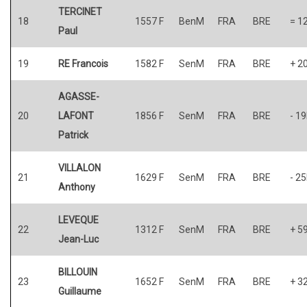
TERCINET
18
1557 F
BenM
FRA
BRE
= 1
Paul
19
RE Francois
1582 F
SenM
FRA
BRE
+ 2
AGASSE-
20
LAFONT
1856 F
SenM
FRA
BRE
- 1
Patrick
VILLALON
21
1629 F
SenM
FRA
BRE
- 2
Anthony
LEVEQUE
22
1312 F
SenM
FRA
BRE
+ 5
Jean-Luc
BILLOUIN
23
1652 F
SenM
FRA
BRE
+ 3
Guillaume