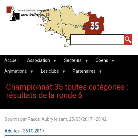
Aller
au
contenu
MENU
Se connecter
DU
principal
COMPTE
Rechercher
DE
L'UTILISATEUR
Accueil
Association
Secteurs
Opens
Animations
Les clubs
Partenaires
Championnat 35 toutes catégories :
résultats de la ronde 6
Soumis par
Pascal Aubry
le
sam, 25/03/2017 - 20:42
Adultes - 35TC 2017