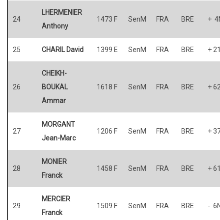
LHERMENIER
24
1473 F
SenM
FRA
BRE
+ 4
Anthony
25
CHARIL David
1399 E
SenM
FRA
BRE
+ 2
CHEIKH-
26
BOUKAL
1618 F
SenM
FRA
BRE
+ 6
Ammar
MORGANT
27
1206 F
SenM
FRA
BRE
+ 3
Jean-Marc
MONIER
28
1458 F
SenM
FRA
BRE
+ 6
Franck
MERCIER
29
1509 F
SenM
FRA
BRE
- 6
Franck