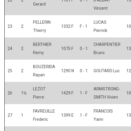
Gerard
Vincent
PELLERIN
LUCAS
23
2
1332 F
F - 1
10
Thierry
Pierrick
BERTHIER
CHARPENTIER
24
2
1075 F
0 - 1
13
Remy
Bruno
BOUZERIDA
25
2
1290 N
0 - 1
GOUTARD Luc
12
Rayan
LEZOT
ARMSTRONG-
26
1½
1429 F
1 - F
10
Pierre
SMITH Vivien
FAVREUILLE
FRANCOIS
27
1
1399 E
1 - F
13
Frederic
Yann