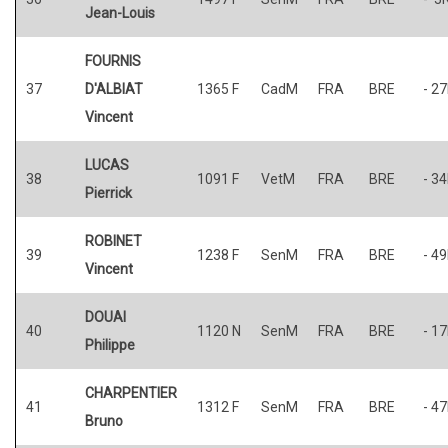
Jean-Louis
FOURNIS
37
D'ALBIAT
1365 F
CadM
FRA
BRE
- 2
Vincent
LUCAS
38
1091 F
VetM
FRA
BRE
- 3
Pierrick
ROBINET
39
1238 F
SenM
FRA
BRE
- 4
Vincent
DOUAI
40
1120 N
SenM
FRA
BRE
- 1
Philippe
CHARPENTIER
41
1312 F
SenM
FRA
BRE
- 4
Bruno