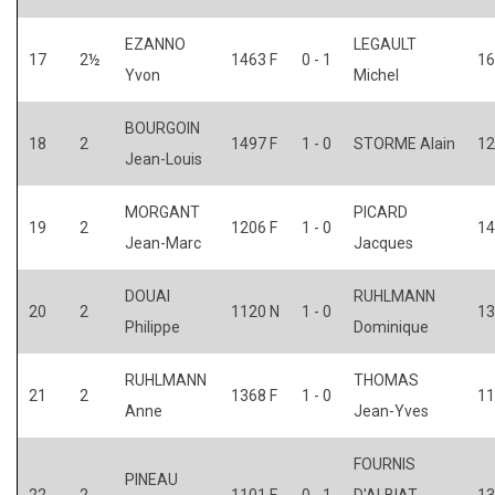
EZANNO
LEGAULT
17
2½
1463 F
0 - 1
16
Yvon
Michel
BOURGOIN
18
2
1497 F
1 - 0
STORME Alain
12
Jean-Louis
MORGANT
PICARD
19
2
1206 F
1 - 0
14
Jean-Marc
Jacques
DOUAI
RUHLMANN
20
2
1120 N
1 - 0
13
Philippe
Dominique
RUHLMANN
THOMAS
21
2
1368 F
1 - 0
11
Anne
Jean-Yves
FOURNIS
PINEAU
22
2
1101 F
0 - 1
D'ALBIAT
13