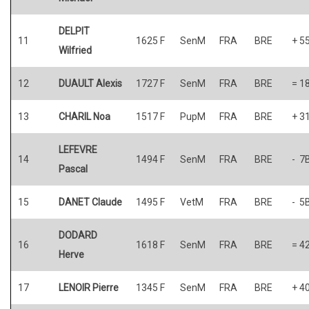
DELPIT
11
1625 F
SenM
FRA
BRE
+ 5
Wilfried
12
DUAULT Alexis
1727 F
SenM
FRA
BRE
= 1
13
CHARIL Noa
1517 F
PupM
FRA
BRE
+ 3
LEFEVRE
14
1494 F
SenM
FRA
BRE
- 7
Pascal
15
DANET Claude
1495 F
VetM
FRA
BRE
- 5
DODARD
16
1618 F
SenM
FRA
BRE
= 4
Herve
17
LENOIR Pierre
1345 F
SenM
FRA
BRE
+ 4