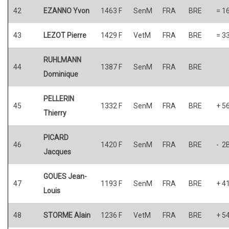
42
EZANNO Yvon
1463 F
SenM
FRA
BRE
= 1
43
LEZOT Pierre
1429 F
VetM
FRA
BRE
= 3
RUHLMANN
44
1387 F
SenM
FRA
BRE
Dominique
PELLERIN
45
1332 F
SenM
FRA
BRE
+ 5
Thierry
PICARD
46
1420 F
SenM
FRA
BRE
- 2
Jacques
GOUES Jean-
47
1193 F
SenM
FRA
BRE
+ 4
Louis
48
STORME Alain
1236 F
VetM
FRA
BRE
+ 5