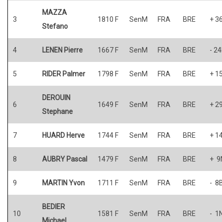
MAZZA
3
1810 F
SenM
FRA
BRE
+ 3
Stefano
4
LENEN Pierre
1667 F
SenM
FRA
BRE
- 2
5
RIDER Palmer
1798 F
SenM
FRA
BRE
+ 1
DEROUIN
6
1649 F
SenM
FRA
BRE
+ 2
Stephane
7
HUARD Herve
1744 F
SenM
FRA
BRE
+ 1
8
AUBRY Pascal
1479 F
SenM
FRA
BRE
+ 9
9
MARTIN Yvon
1711 F
SenM
FRA
BRE
- 8
BEDIER
10
1581 F
SenM
FRA
BRE
- 1
Michael