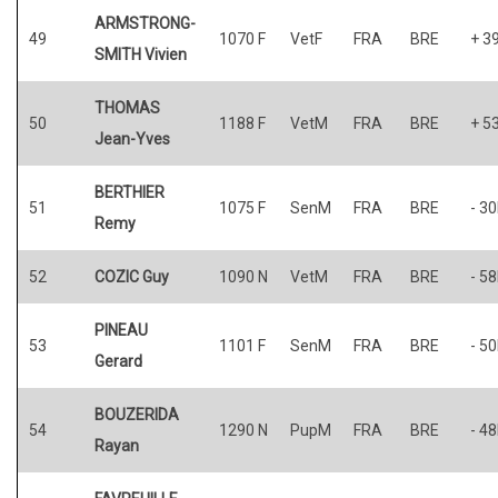
ARMSTRONG-
49
1070 F
VetF
FRA
BRE
+ 3
SMITH Vivien
THOMAS
50
1188 F
VetM
FRA
BRE
+ 5
Jean-Yves
BERTHIER
51
1075 F
SenM
FRA
BRE
- 3
Remy
52
COZIC Guy
1090 N
VetM
FRA
BRE
- 5
PINEAU
53
1101 F
SenM
FRA
BRE
- 5
Gerard
BOUZERIDA
54
1290 N
PupM
FRA
BRE
- 4
Rayan