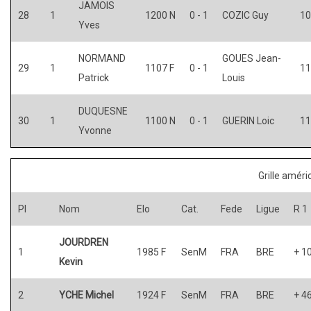
JAMOIS
28
1
1200 N
0 - 1
COZIC Guy
10
Yves
NORMAND
GOUES Jean-
29
1
1107 F
0 - 1
11
Patrick
Louis
DUQUESNE
30
1
1100 N
0 - 1
GUERIN Loic
11
Yvonne
Grille améri
Pl
Nom
Elo
Cat.
Fede
Ligue
R 1
JOURDREN
1
1985 F
SenM
FRA
BRE
+ 1
Kevin
2
YCHE Michel
1924 F
SenM
FRA
BRE
+ 4