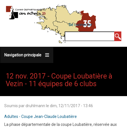
Aller
au
contenu
MENU
Se connecter
DU
principal
COMPTE
Rechercher
DE
L'UTILISATEUR
Navigation principale
12 nov. 2017 - Coupe Loubatière à
Vezin - 11 équipes de 6 clubs
Soumis par
druhlmann
le
dim, 12/11/2017 - 13:46
Adultes - Coupe Jean-Claude Loubatière
La phase départementale de la coupe Loubatière, réservée aux