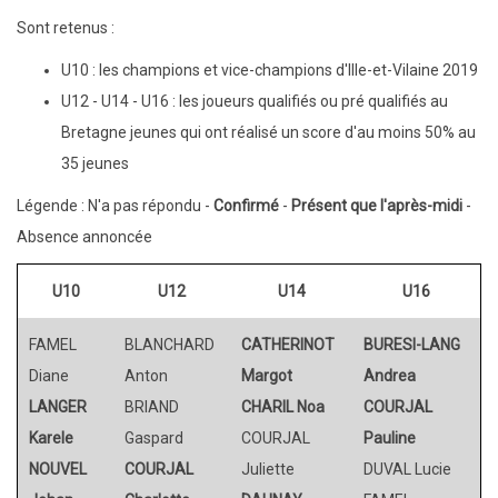
Sont retenus :
U10 : les champions et vice-champions d'Ille-et-Vilaine 2019
U12 - U14 - U16 : les joueurs qualifiés ou pré qualifiés au
Bretagne jeunes qui ont réalisé un score d'au moins 50% au
35 jeunes
Légende : N'a pas répondu -
Confirmé
-
Présent que l'après-midi
-
Absence annoncée
U10
U12
U14
U16
FAMEL
BLANCHARD
CATHERINOT
BURESI-LANG
Diane
Anton
Margot
Andrea
LANGER
BRIAND
CHARIL Noa
COURJAL
Karele
Gaspard
COURJAL
Pauline
NOUVEL
COURJAL
Juliette
DUVAL Lucie