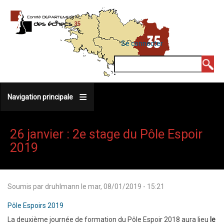
Aller
au
contenu
MENU
Se connecter
DU
principal
COMPTE
Rechercher
DE
L'UTILISATEUR
Navigation principale
26 janvier : 2e stage du Pôle Espoir
2019
Soumis par
druhlmann
le
mar, 08/01/2019 - 15:21
Pôle Espoirs 2019
La deuxième journée de formation du Pôle Espoir 2018 aura lieu
le