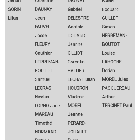
Jehan
Charlotte
DAUNAY
FAMEL
SORIN
DAUNAY
Gabriel
Edouard
Lilian
Jean
DELESTRE
GUILLET
FAUVEL
Anatole
Simon
Josse
DODARD
HERREMAN-
FLEURY
Jeanne
BOUTOT
Gauthier
GILLIOT
Louise
HERREMAN-
Corentin
LAHOCHE
BOUTOT
HALLIER-
Dorian
Samuel
LECHAT Iulian
MOREL Jules
LEGRAS
HOUGRON
PASQUEREAU
Nicolas
Vladimir
Arthur
LORHO Jade
MOREL
TERCINET Paul
MAREAU
Jeanne
Timothé
PERARD-
NORMAND
JOUAULT