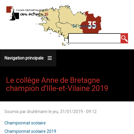
Aller
au
contenu
MENU
Se connecter
DU
principal
COMPTE
Rechercher
DE
L'UTILISATEUR
Navigation principale
Le collège Anne de Bretagne
champion d'Ille-et-Vilaine 2019
Soumis par
druhlmann
le
jeu, 31/01/2019 - 09:12
Championnat scolaire
Championnat scolaire 2019