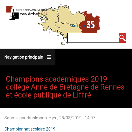
Aller
au
contenu
MENU
Se connecter
DU
principal
COMPTE
Rechercher
DE
L'UTILISATEUR
Navigation principale
Champions académiques 2019 :
collège Anne de Bretagne de Rennes
et école publique de Liffré
Soumis par
druhlmann
le
jeu, 28/03/2019 - 14:07
Championnat scolaire 2019