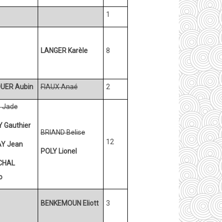
1
LANGER Karèle
8
UER Aubin
FIAUX Anaé
2
 Jade
 Gauthier
BRIAND Belise
12
Y Jean
POLY Lionel
CHAL
o
BENKEMOUN Eliott
3