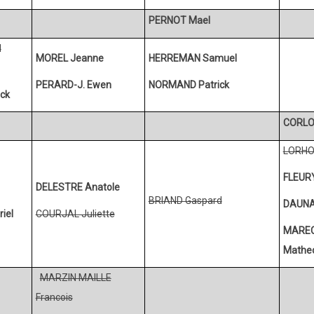
PERNOT Mael
I
MOREL Jeanne
HERREMAN Samuel
PERARD-J. Ewen
NORMAND Patrick
ck
CORLO
LORHO
FLEURY
DELESTRE Anatole
BRIAND Gaspard
DAUNA
iel
COURJAL Juliette
MARE
Mathe
MARZIN MAILLE
Francois