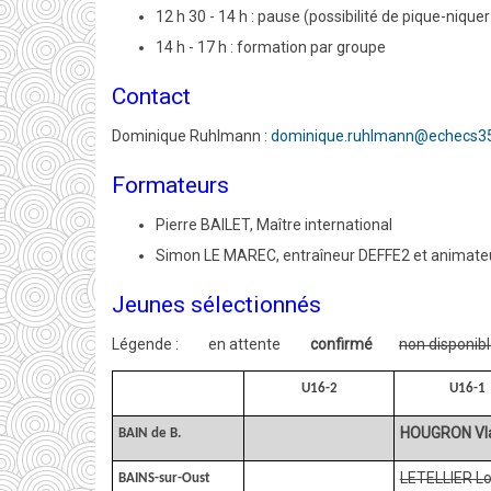
12 h 30 - 14 h : pause (possibilité de pique-niqu
14 h - 17 h : formation par groupe
Contact
Dominique Ruhlmann :
dominique.ruhlmann@echecs35
Formateurs
Pierre BAILET, Maître international
Simon LE MAREC, entraîneur DEFFE2 et animate
Jeunes sélectionnés
Légende : en attente
confirmé
non disponib
U16-2
U16-1
HOUGRON Vla
BAIN de B.
LETELLIER L
BAINS-sur-Oust