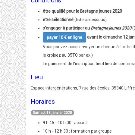
Conditions
être qualifié pour le Bretagne jeunes 2020
être sélectionné
(liste ci-dessous)
s'engager à participer au
Bretagne jeunes 2020
(
avant le dimanche 12 jan
payer 10 € en ligne
Vous pouvez aussi envoyer un chèque à l'ordre 
le croisez au 35TC par ex.)
Le paiement de l'inscription tient lieu de confirm
Lieu
Espace intergénérations, 7 rue des écoles, 35340 Liff
Horaires
Samedi 18 janvier 2020
9 h 45 - 10 h 00 : accueil
10 h - 12 h 30 : formation par groupe