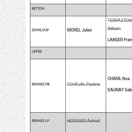
BETTON
TERRAZZON
William
MOREL Jules
DOMLOUP
LANGER Fran
LIFFRE
CHARIL Noa
COURJAL Pauline
RENNES PB
DAUNAY Gabr
HEDIOUED Achraf
RENNES LP