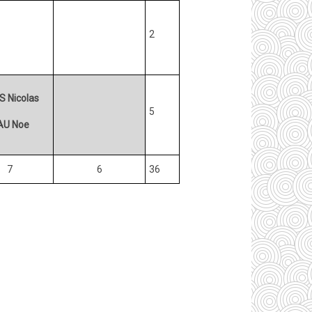
2
 Nicolas
5
U Noe
7
6
36