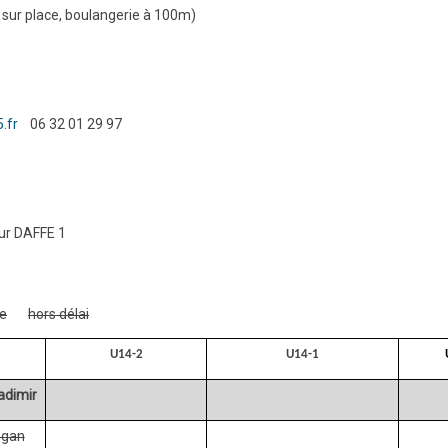
er sur place, boulangerie à 100m)
.fr
06 32 01 29 97
ur DAFFE 1
le
hors délai
U14-2
U14-1
dimir
ogan