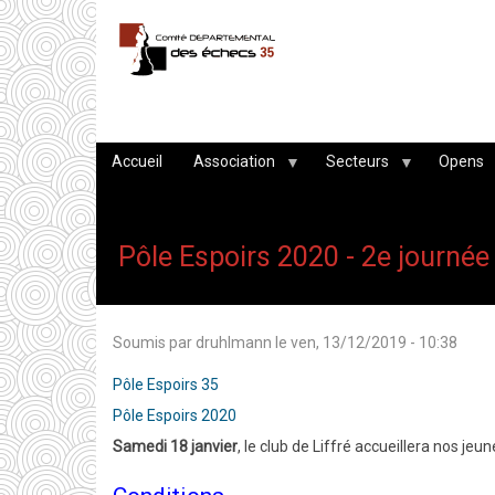
Aller
au
contenu
principal
Accueil
Association
Secteurs
Opens
Pôle Espoirs 2020 - 2e journée
Soumis par
druhlmann
le
ven, 13/12/2019 - 10:38
Pôle Espoirs 35
Pôle Espoirs 2020
Samedi 18 janvier
, le club de Liffré accueillera nos j