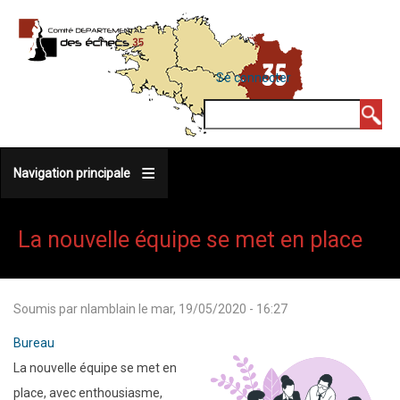
Aller
au
contenu
MENU
Se connecter
DU
principal
COMPTE
Rechercher
DE
L'UTILISATEUR
Navigation principale
La nouvelle équipe se met en place
Soumis par
nlamblain
le
mar, 19/05/2020 - 16:27
Bureau
La nouvelle équipe se met en
place, avec enthousiasme,