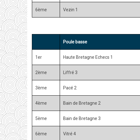
6ème
Vezin 1
Poule basse
1er
Haute Bretagne Echecs 1
2ème
Liffré 3
3ème
Pacé 2
4ème
Bain de Bretagne 2
5ème
Bain de Bretagne 3
6ème
Vitré 4