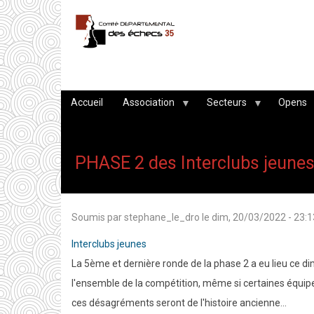
Aller
au
contenu
principal
Accueil
Association
Secteurs
Opens
PHASE 2 des Interclubs jeune
Soumis par
stephane_le_dro
le
dim, 20/03/2022 - 23:1
Interclubs jeunes
La 5ème et dernière ronde de la phase 2 a eu lieu ce d
l'ensemble de la compétition, même si certaines équipe
ces désagréments seront de l'histoire ancienne...