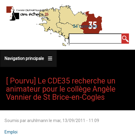
Aller
au
contenu
MENU
Se connecter
DU
principal
COMPTE
Rechercher
DE
L'UTILISATEUR
Navigation principale
[ Pourvu] Le CDE35 recherche un
animateur pour le collège Angèle
Vannier de St Brice-en-Cogles
Soumis par
aruhlmann
le
mar, 13/09/2011 - 11:09
Emploi