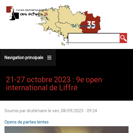
Aller
au
contenu
MENU
Se connecter
DU
principal
COMPTE
Rechercher
DE
L'UTILISATEUR
Navigation principale
21-27 octobre 2023 : 9e open
international de Liffré
Soumis par
druhlmann
le
ven, 08/09/2023 - 09:24
Opens de parties lentes