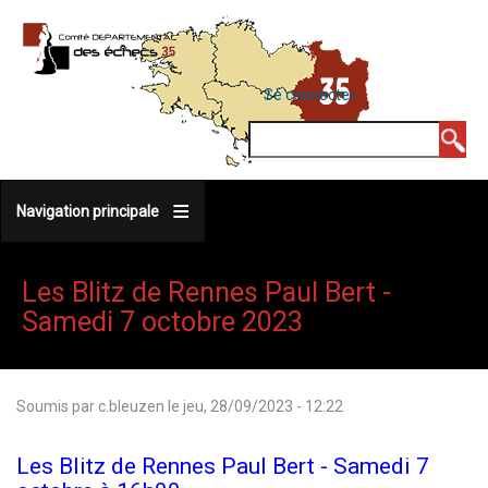
Aller
au
contenu
MENU
Se connecter
DU
principal
COMPTE
Rechercher
DE
L'UTILISATEUR
Navigation principale
Les Blitz de Rennes Paul Bert -
Samedi 7 octobre 2023
Soumis par
c.bleuzen
le
jeu, 28/09/2023 - 12:22
Les Blitz de Rennes Paul Bert - Samedi 7