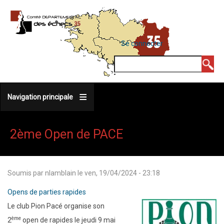
Aller
au
contenu
MENU
Se connecter
DU
principal
COMPTE
Rechercher
DE
L'UTILISATEUR
Navigation principale
2ème Open de PACE
Soumis par
nlamblain
le
ven, 19/04/2024 - 23:18
Opens de parties rapides
Le club Pion Pacé organise son
ème
2
open de rapides le jeudi 9 mai