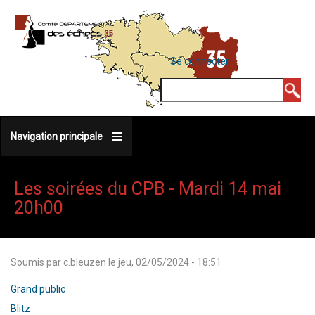
Aller
au
contenu
MENU
Se connecter
DU
principal
COMPTE
Rechercher
DE
L'UTILISATEUR
Navigation principale
Les soirées du CPB - Mardi 14 mai
20h00
Soumis par
c.bleuzen
le
jeu, 02/05/2024 - 18:51
Grand public
Blitz