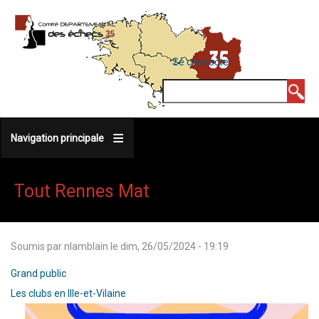
Aller
au
contenu
MENU
Se connecter
DU
principal
COMPTE
Rechercher
DE
L'UTILISATEUR
Navigation principale
Tout Rennes Mat
Soumis par
nlamblain
le
dim, 26/05/2024 - 19:19
Grand public
Les clubs en Ille-et-Vilaine