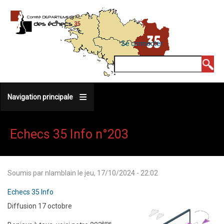
Aller
au
contenu
MENU
Se connecter
DU
principal
COMPTE
Rechercher
DE
L'UTILISATEUR
Navigation principale
Echecs 35 Info n°203
Soumis par
nlamblain
le
jeu, 17/10/2024 - 22:02
Echecs 35 Info
Diffusion 17 octobre
ème