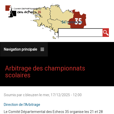
Aller
au
contenu
MENU
Se connecter
DU
principal
COMPTE
Rechercher
DE
L'UTILISATEUR
Navigation principale
Arbitrage des championnats
scolaires
Soumis par
c.bleuzen
le
mer, 17/12/2025 - 12:00
Direction de l'Arbitrage
Le Comité Départemental des Echecs 35 organise les 21 et 28