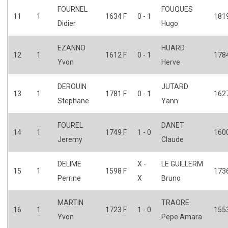
FOURNEL
FOUQUES
11
1
1634 F
0 - 1
1819
Didier
Hugo
EZANNO
HUARD
12
1
1612 F
0 - 1
1784
Yvon
Herve
DEROUIN
JUTARD
13
1
1781 F
0 - 1
1627
Stephane
Yann
FOUREL
DANET
14
1
1749 F
1 - 0
1600
Jeremy
Claude
DELIME
X -
LE GUILLERM
15
1
1598 F
1736
Perrine
X
Bruno
MARTIN
TRAORE
16
1
1723 F
1 - 0
1553
Yvon
Pepe Amara