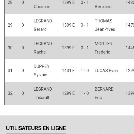
28
0
1399 E
0 - 1
1480
Christine
Bertrand
LEGRAND
THOMAS
29
0
1399 E
0 - 1
1479
Gerard
Jean-Yves
LEGRAND
MORTIER
30
0
1399 E
0 - 1
1448
Rachel
Frederic
DUPREY
31
0
1431 F
1 - 0
LUCAS Evan
129
Sylvain
LEGRAND
BERNARD
32
0
1299 E
1 - 0
139
Thibault
Eric
UTILISATEURS EN LIGNE