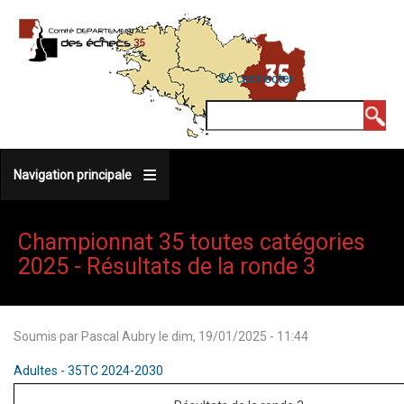
Aller
au
contenu
MENU
Se connecter
DU
principal
COMPTE
Rechercher
DE
L'UTILISATEUR
Navigation principale
Championnat 35 toutes catégories
2025 - Résultats de la ronde 3
Soumis par
Pascal Aubry
le
dim, 19/01/2025 - 11:44
Adultes - 35TC 2024-2030