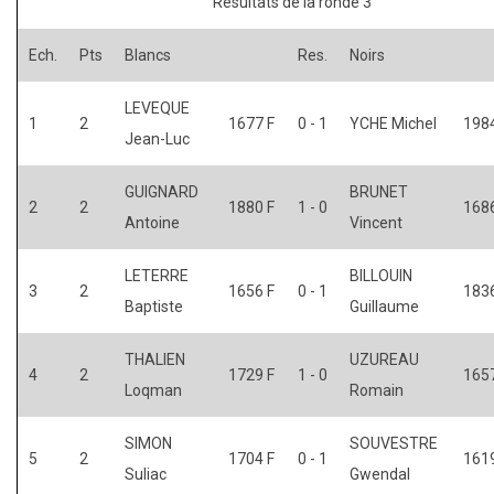
Résultats de la ronde 3
Ech.
Pts
Blancs
Res.
Noirs
LEVEQUE
1
2
1677 F
0 - 1
YCHE Michel
1984
Jean-Luc
GUIGNARD
BRUNET
2
2
1880 F
1 - 0
1686
Antoine
Vincent
LETERRE
BILLOUIN
3
2
1656 F
0 - 1
1836
Baptiste
Guillaume
THALIEN
UZUREAU
4
2
1729 F
1 - 0
1657
Loqman
Romain
SIMON
SOUVESTRE
5
2
1704 F
0 - 1
1619
Suliac
Gwendal