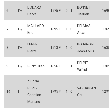
DODARD
BONNET
6
1½
1775 F
0 - 1
1690
Herve
Titouan
MAILLARD
DELMAS
7
1½
1695 F
1 - 0
1769
Eric
Alexi
LENEN
BOURGOIN
8
1½
1713 F
1 - 0
1635
Pierre
Jean-Louis
DELPIT
9
1½
GENY Lilian
1656 F
0 - 1
1705
Wilfrid
ALIAGA
PEREZ
VARDANIAN
10
1
1795 F
1 - 0
129
Christian
Gor
Mariano