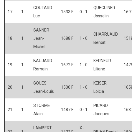
GOUTARD
QUEGUINER
17
1
1533 F
0 - 1
1697
Luc
Josselin
SANNER
CHARRUAUD
18
1
Jean-
1688 F
1 - 0
1518
Benoit
Michel
BAUJARD
KERNEUR
19
1
1672 F
1 - 0
1475
Romain
Liliane
GOUES
KEISER
20
1
1500 F
1 - 0
1658
Jean-Louis
Loicia
STORME
PICARD
21
1
1487 F
0 - 1
1637
Alain
Jacques
LAMBERT
X -
22
1
1473 F
PIHAN Daniel
1594