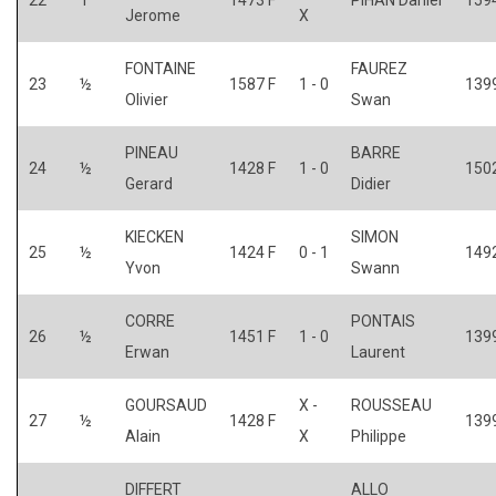
Jerome
X
FONTAINE
FAUREZ
23
½
1587 F
1 - 0
139
Olivier
Swan
PINEAU
BARRE
24
½
1428 F
1 - 0
1502
Gerard
Didier
KIECKEN
SIMON
25
½
1424 F
0 - 1
1492
Yvon
Swann
CORRE
PONTAIS
26
½
1451 F
1 - 0
139
Erwan
Laurent
GOURSAUD
X -
ROUSSEAU
27
½
1428 F
139
Alain
X
Philippe
DIFFERT
ALLO