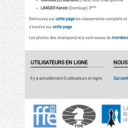
ème
LANGER Karele
(Domloup) 3
Retrouvez sur
cette page
les classements complets et
s'inscrire sur
cette page
.
Les photos des champion(ne)s sont issues du
trombin
UTILISATEURS EN LIGNE
NOUS
Il y a actuellement 0 utilisateurs en ligne.
Qui cont