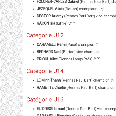
FOLCHER-CARLES Gabriel
(Rennes Paul Bert) c
JEZEQUEL Alicia
(Betton) championne 🥇
DESTOR Audrey
(Rennes Paul Bert) vice-champ
ème
GACON Isia
(Liffré) 3
Catégorie U12
CARAMELLI Remi
(Pacé) champion 🥇
BERNARD Nael
(Betton) vice-champion
ème
PRIOUL Alice
(Rennes Longs Prés) 3
Catégorie U14
LE Minh Thanh
(Rennes Paul Bert) champion 🥇
RAMETTE Charlie
(Rennes Paul Bert) championn
Catégorie U16
EL IDRISSI Ismael
(Rennes Paul Bert) vice-champ
CARAMELLI Blandine
(Pacé) vice-championne