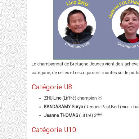
Le championnat de Bretagne Jeunes vient de s'achever 
catégorie, de celles et ceux qui sont montés sur le podi
Catégorie U8
ZHU Lino
(Liffré) champion 🥇
KANDASAMY Surya
(Rennes Paul Bert) vice-ch
ème
Jeanne THOMAS
(Liffré) 3
Catégorie U10