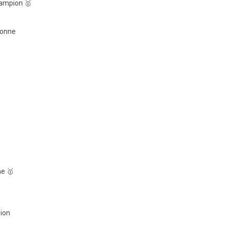
hampion 🥇
ionne
e 🥇
ion