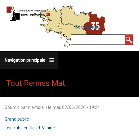
Aller
au
contenu
MENU
Se connecter
DU
principal
COMPTE
Rechercher
DE
L'UTILISATEUR
Navigation principale
Tout Rennes Mat
Soumis par
nlamblain
le
mar, 02/06/2026 - 19:24
Grand public
Les clubs en Ille-et-Vilaine