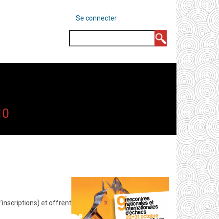
MENU
Se connecter
DU
COMPTE
Rechercher
DE
L'UTILISATEUR
10
nscriptions) et offrent