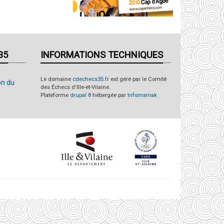
35
INFORMATIONS TECHNIQUES
Le domaine
cdechecs35.fr
est géré par le Comité
on du
des Échecs d'Ille-et-Vilaine.
Plateforme
drupal 8
hébergée par
Infomaniak