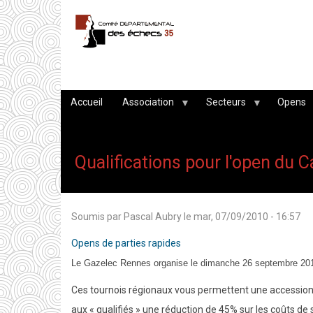
Aller
au
contenu
principal
Accueil
Association
Secteurs
Opens
Qualifications pour l'open du
Soumis par
Pascal Aubry
le
mar, 07/09/2010 - 16:57
Opens de parties rapides
Le Gazelec Rennes organise le dimanche 26 septembre 2010 
Ces tournois régionaux vous permettent une accession a
aux « qualifiés » une réduction de 45% sur les coûts de