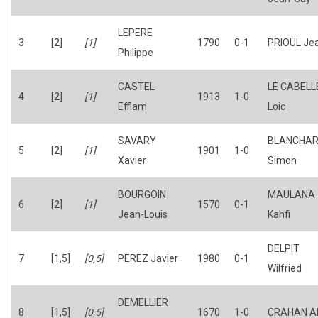
LEPERE
3
[2]
[1]
1790
0-1
PRIOUL Je
Philippe
CASTEL
LE CABELL
4
[2]
[1]
1913
1-0
Efflam
Loic
SAVARY
BLANCHA
5
[2]
[1]
1901
1-0
Xavier
Simon
BOURGOIN
MAULANA
6
[2]
[1]
1570
0-1
Jean-Louis
Kahfi
DELPIT
7
[1,5]
[0,5]
PEREZ Javier
1980
0-1
Wilfried
DEMELLIER
8
[1,5]
[0,5]
1670
1-0
CRAHAN A