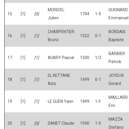
MORICEL
GUIGNARD
15
[1]
[0]
1704
1-0
Julien
Emmanuel
CHARPENTIER
BORDAIS
16
[1]
[1]
1522
0-1
Bruno
Baptiste
BARBIER
17
[1]
[1]
AUBRY Pascal
1500
1/2
Patrick
EL KETTANE
JOYEUX
18
[1]
[1]
1499
0-1
Aziz
Gerard
MAILLARD
19
[1]
[1]
LE GUEN Yann
1499
1-F
Eric
MAZZA
20
[1]
[0]
DANET Claude
1590
1-0
Stefano