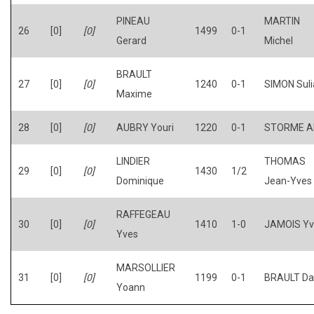
PINEAU
MARTIN
26
[0]
[0]
1499
0-1
Gerard
Michel
BRAULT
27
[0]
[0]
1240
0-1
SIMON Suli
Maxime
28
[0]
[0]
AUBRY Youri
1220
0-1
STORME Al
LINDIER
THOMAS
29
[0]
[0]
1430
1/2
Dominique
Jean-Yves
RAFFEGEAU
30
[0]
[0]
1410
1-0
JAMOIS Yv
Yves
MARSOLLIER
31
[0]
[0]
1199
0-1
BRAULT Da
Yoann