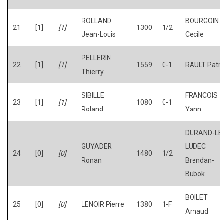
ROLLAND
BOURGOIN
21
[1]
[1]
1300
1/2
Jean-Louis
Cecile
PELLERIN
22
[1]
[1]
1559
0-1
RAULT Patr
Thierry
SIBILLE
FRANCOIS
23
[1]
[1]
1080
0-1
Roland
Yann
DURAND-L
GUYADER
LUDEC
24
[0]
[0]
1480
1/2
Ronan
Brendan-
Bubok
BOILET
25
[0]
[0]
LENOIR Pierre
1380
1-F
Arnaud