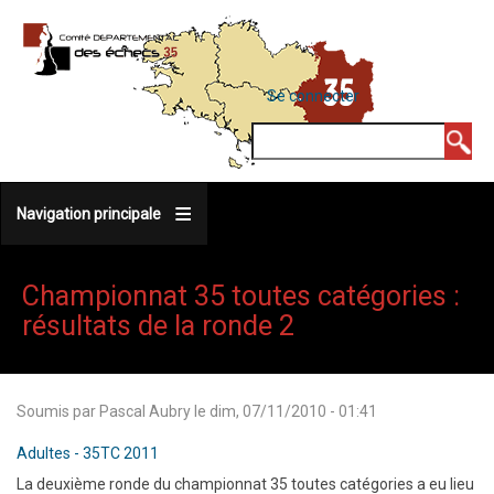
Aller
au
contenu
MENU
Se connecter
DU
principal
COMPTE
Rechercher
DE
L'UTILISATEUR
Navigation principale
Championnat 35 toutes catégories :
résultats de la ronde 2
Soumis par
Pascal Aubry
le
dim, 07/11/2010 - 01:41
Adultes - 35TC 2011
La deuxième ronde du championnat 35 toutes catégories a eu lieu