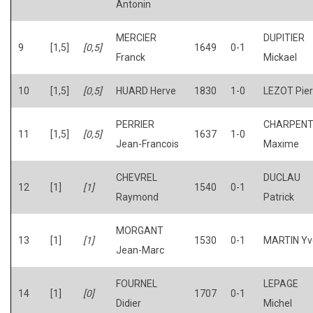
Antonin
MERCIER
DUPITIER
9
[1,5]
[0,5]
1649
0-1
Franck
Mickael
10
[1,5]
[0,5]
HUARD Herve
1830
1-0
LEZOT Pier
PERRIER
CHARPENT
11
[1,5]
[0,5]
1637
1-0
Jean-Francois
Maxime
CHEVREL
DUCLAU
12
[1]
[1]
1540
0-1
Raymond
Patrick
MORGANT
13
[1]
[1]
1530
0-1
MARTIN Yv
Jean-Marc
FOURNEL
LEPAGE
14
[1]
[0]
1707
0-1
Didier
Michel