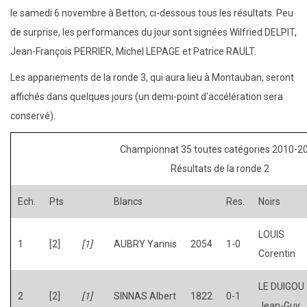
le samedi 6 novembre à Betton, ci-dessous tous les résultats. Peu
de surprise, les performances du jour sont signées Wilfried DELPIT,
Jean-François PERRIER, Michel LEPAGE et Patrice RAULT.
Les appariements de la ronde 3, qui aura lieu à Montauban, seront
affichés dans quelques jours (un demi-point d'accélération sera
conservé).
Championnat 35 toutes catégories 2010-2
Résultats de la ronde 2
Ech.
Pts
Blancs
Res.
Noirs
LOUIS
1
[2]
[1]
AUBRY Yannis
2054
1-0
Corentin
LE DUIGOU
2
[2]
[1]
SINNAS Albert
1822
0-1
Jean-Guy