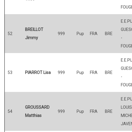
FOUG
E.E.P
BREILLOT
GUES
52
999
Pup
FRA
BRE
Jimmy
-
FOUG
E.E.P
GUES
53
PIARROT Lisa
999
Pup
FRA
BRE
-
FOUG
E.E.P
GROUSSARD
LOUI
54
999
Pup
FRA
BRE
Matthias
MICHE
JAVE