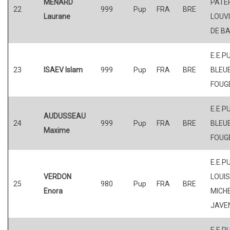
MENARD
PATER
22
999
Pup
FRA
BRE
Laurane
LOUV
DE BA
E.E.P
23
ISAEV Islam
999
Pup
FRA
BRE
BLEUE
FOUG
E.E.P
AUDUSSEAU
24
999
Pup
FRA
BRE
BLEUE
Maxime
FOUG
E.E.P
VERDON
LOUI
25
980
Pup
FRA
BRE
Enora
MICHE
JAVE
E.E.PU