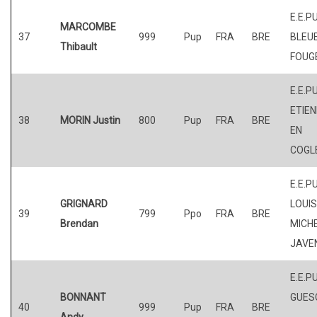
E.E.P
MARCOMBE
37
999
Pup
FRA
BRE
BLEUE
Thibault
FOUG
E.E.PU
ETIE
38
MORIN Justin
800
Pup
FRA
BRE
EN
COGL
E.E.P
GRIGNARD
LOUI
39
799
Ppo
FRA
BRE
Brendan
MICHE
JAVE
E.E.P
BONNANT
GUES
40
999
Pup
FRA
BRE
Andy
-