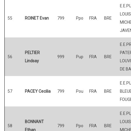
E.E.P
LOUI
55
ROINET Evan
799
Ppo
FRA
BRE
MICHE
JAVE
E.E.P
PELTIER
PATER
56
999
Pup
FRA
BRE
Lindsay
LOUV
DE BA
E.E.P
57
PACEY Cecilia
799
Pou
FRA
BRE
BLEUE
FOUG
E.E.P
BONNANT
LOUI
58
799
Ppo
FRA
BRE
Ethan
MICHE