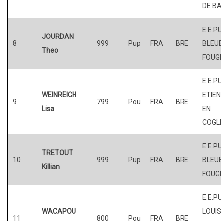
DE BA
E.E.P
JOURDAN
8
999
Pup
FRA
BRE
BLEUE
Theo
FOUG
E.E.PU
WEINREICH
ETIE
9
799
Pou
FRA
BRE
Lisa
EN
COGL
E.E.P
TRETOUT
10
999
Pup
FRA
BRE
BLEUE
Killian
FOUG
E.E.P
WACAPOU
LOUI
11
800
Pou
FRA
BRE