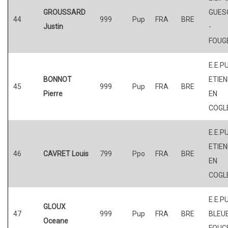
GROUSSARD
GUES
44
999
Pup
FRA
BRE
Justin
-
FOUG
E.E.PU
BONNOT
ETIE
45
999
Pup
FRA
BRE
Pierre
EN
COGL
E.E.PU
ETIE
46
CAVRET Louis
799
Ppo
FRA
BRE
EN
COGL
E.E.P
GLOUX
47
999
Pup
FRA
BRE
BLEUE
Oceane
FOUG