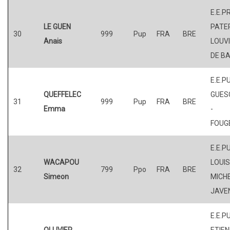
E.E.P
LE GUEN
PATER
30
999
Pup
FRA
BRE
Anais
LOUV
DE BA
E.E.P
QUEFFELEC
GUES
31
999
Pup
FRA
BRE
Emma
-
FOUG
E.E.P
WACAPOU
LOUI
32
799
Ppo
FRA
BRE
Simeon
MICHE
JAVE
E.E.PU
OLLIVIER
ETIE