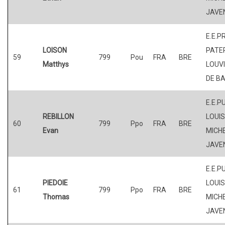
JAVE
E.E.P
LOISON
PATER
59
799
Pou
FRA
BRE
Matthys
LOUV
DE BA
E.E.P
REBILLON
LOUI
60
799
Ppo
FRA
BRE
Evan
MICHE
JAVE
E.E.P
PIEDOIE
LOUI
61
799
Ppo
FRA
BRE
Thomas
MICHE
JAVE