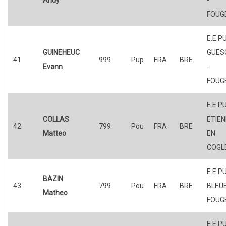
FOUG
E.E.P
GUINEHEUC
GUES
41
999
Pup
FRA
BRE
Evann
-
FOUG
E.E.PU
COLLAS
ETIE
42
799
Pou
FRA
BRE
Matteo
EN
COGL
E.E.P
BAZIN
43
799
Pou
FRA
BRE
BLEUE
Matheo
FOUG
E.E.P