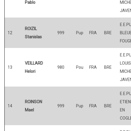
Pablo
MICHE
JAVE
E.E.P
ROIZIL
12
999
Pup
FRA
BRE
BLEUE
Stanislas
FOUG
E.E.P
VEILLARD
LOUI
13
980
Pou
FRA
BRE
Helori
MICHE
JAVE
E.E.PU
ROINSON
ETIE
14
999
Pup
FRA
BRE
Mael
EN
COGL