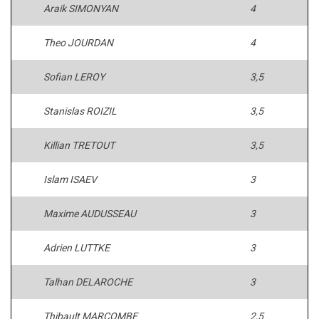
Araik SIMONYAN
4
Theo JOURDAN
4
Sofian LEROY
3,5
Stanislas ROIZIL
3,5
Killian TRETOUT
3,5
Islam ISAEV
3
Maxime AUDUSSEAU
3
Adrien LUTTKE
3
Talhan DELAROCHE
3
Thibault MARCOMBE
2,5