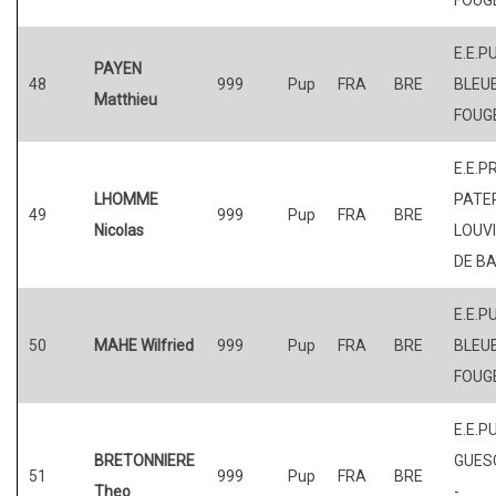
E.E.P
PAYEN
48
999
Pup
FRA
BRE
BLEUE
Matthieu
FOUG
E.E.P
LHOMME
PATER
49
999
Pup
FRA
BRE
Nicolas
LOUV
DE BA
E.E.P
50
MAHE Wilfried
999
Pup
FRA
BRE
BLEUE
FOUG
E.E.P
BRETONNIERE
GUES
51
999
Pup
FRA
BRE
Theo
-