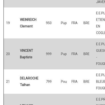
JAVE
E.E.PU
WEINREICH
ETIE
19
950
Pup
FRA
BRE
Clement
EN
COGL
E.E.P
VINCENT
GUES
20
999
Pup
FRA
BRE
Baptiste
-
FOUG
E.E.P
DELAROCHE
21
799
Pou
FRA
BRE
BLEUE
Talhan
FOUG
E.E.P