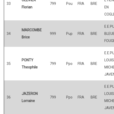
33
799
Pou
FRA
BRE
Florian
EN
COGL
E.E.P
MARCOMBE
34
999
Pup
FRA
BRE
BLEUE
Brice
FOUG
E.E.P
PONTY
LOUI
35
799
Ppo
FRA
BRE
Theophile
MICHE
JAVE
E.E.P
JAZERON
LOUI
36
799
Ppo
FRA
BRE
Lorraine
MICHE
JAVE