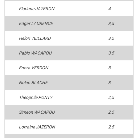
Floriane JAZERON
4
Edgar LAURENCE
3,5
Helori VEILLARD
3,5
Pablo WACAPOU
3,5
Enora VERDON
3
Nolan BLACHE
3
Theophile PONTY
2,5
Simeon WACAPOU
2,5
Lorraine JAZERON
2,5