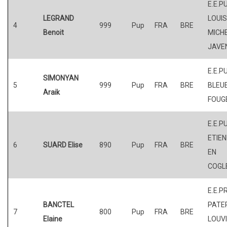
E.E.P
LEGRAND
LOUI
4
999
Pup
FRA
BRE
Benoit
MICHE
JAVE
E.E.P
SIMONYAN
5
999
Pup
FRA
BRE
BLEUE
Araik
FOUG
E.E.PU
ETIE
6
SUARD Elise
890
Pup
FRA
BRE
EN
COGL
E.E.P
BANCTEL
PATER
7
800
Pup
FRA
BRE
Elaine
LOUV