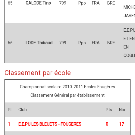
65
GALODE Tino
799
Ppo
FRA
BRE
MICHE
JAVE
E.E.PU
ETIE
66
LODE Thibaud
799
Ppo
FRA
BRE
EN
COGL
Classement par école
Championnat scolaire 2010-2011 Ecoles Fougères
Classement Général par établissement
Pl
Club
Pts
Nbr
1
E.E.PU LES BLEUETS - FOUGERES
0
17