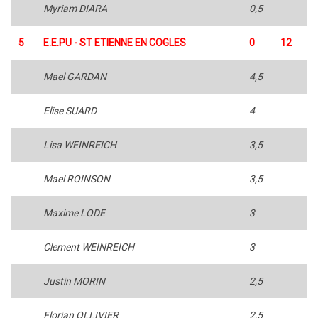
Myriam DIARA
0,5
5
E.E.PU - ST ETIENNE EN COGLES
0
12
Mael GARDAN
4,5
Elise SUARD
4
Lisa WEINREICH
3,5
Mael ROINSON
3,5
Maxime LODE
3
Clement WEINREICH
3
Justin MORIN
2,5
Florian OLLIVIER
2,5