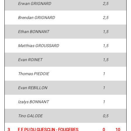
Erwan GRIGNARD
2,5
Brendan GRIGNARD
2,5
Ethan BONNANT
1,5
Matthias GROUSSARD
1,5
Evan ROINET
1,5
Thomas PIEDOIE
1
Evan REBILLON
1
Izalys BONNANT
1
Tino GALODE
0,5
3
E.E.PU DU GUESCLIN - FOUGERES
0
10