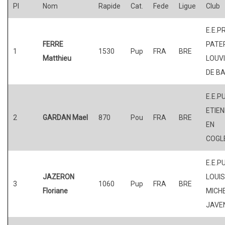
Pl
Nom
Rapide
Cat.
Fede
Ligue
Club
E.E.P
FERRE
PATER
1
1530
Pup
FRA
BRE
Matthieu
LOUV
DE BA
E.E.PU
ETIE
2
GARDAN Mael
870
Pou
FRA
BRE
EN
COGL
E.E.P
JAZERON
LOUI
3
1060
Pup
FRA
BRE
Floriane
MICHE
JAVE