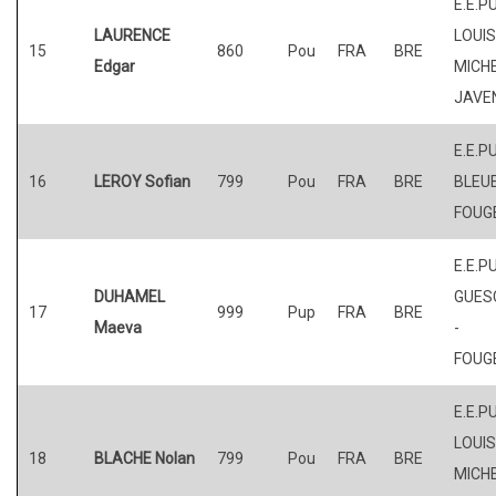
E.E.P
LAURENCE
LOUI
15
860
Pou
FRA
BRE
Edgar
MICHE
JAVE
E.E.P
16
LEROY Sofian
799
Pou
FRA
BRE
BLEUE
FOUG
E.E.P
DUHAMEL
GUES
17
999
Pup
FRA
BRE
Maeva
-
FOUG
E.E.P
LOUI
18
BLACHE Nolan
799
Pou
FRA
BRE
MICHE