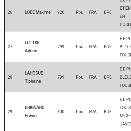
ETIE
26
LODE Maxime
920
Pou
FRA
BRE
EN
COGL
E.E.P
LUTTKE
27
799
Pou
FRA
BRE
BLEUE
Adrien
FOUG
E.E.P
LAHOGUE
28
799
Pou
FRA
BRE
BLEUE
Tiphaine
FOUG
E.E.P
GRIGNARD
LOUI
29
800
Pou
FRA
BRE
Erwan
MICHE
JAVE