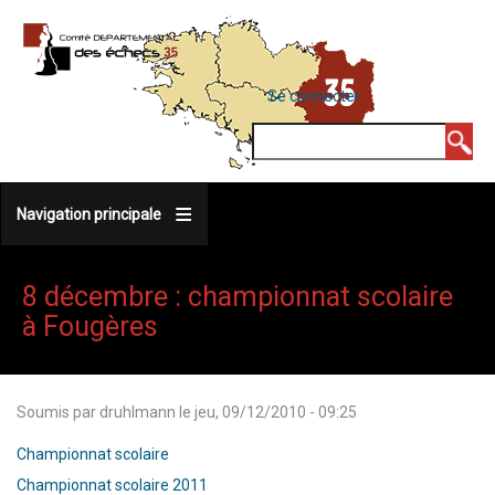
Aller
au
contenu
MENU
Se connecter
DU
principal
COMPTE
Rechercher
DE
L'UTILISATEUR
Navigation principale
8 décembre : championnat scolaire
à Fougères
Soumis par
druhlmann
le
jeu, 09/12/2010 - 09:25
Championnat scolaire
Championnat scolaire 2011