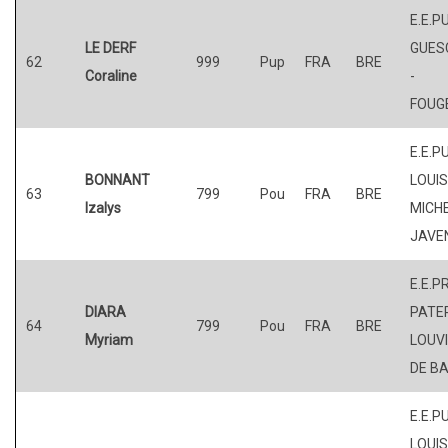
E.E.P
LE DERF
GUES
62
999
Pup
FRA
BRE
Coraline
-
FOUG
E.E.P
BONNANT
LOUI
63
799
Pou
FRA
BRE
Izalys
MICHE
JAVE
E.E.P
DIARA
PATER
64
799
Pou
FRA
BRE
Myriam
LOUV
DE BA
E.E.P
LOUI