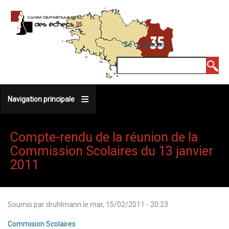
Aller
au
contenu
MENU
Se connecter
DU
principal
COMPTE
Rechercher
DE
L'UTILISATEUR
Navigation principale
Compte-rendu de la réunion de la
Commission Scolaires du 13 janvier
2011
Soumis par
druhlmann
le
mar, 15/02/2011 - 20:23
Commision Scolaires