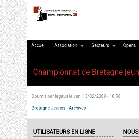
Aller
au
contenu
principal
Accueil
Association
Secteurs
Opens
Championnat de Bretagne jeu
Soumis par
legault
le
ven, 13/02/2009 - 18:56
Bretagne Jeunes - Archives
UTILISATEURS EN LIGNE
NOUS