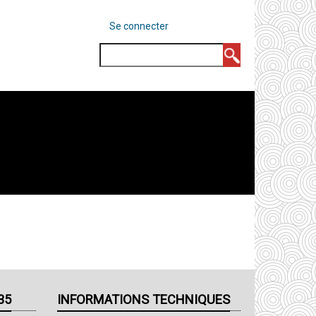
MENU
Se connecter
DU
COMPTE
Rechercher
DE
L'UTILISATEUR
35
INFORMATIONS TECHNIQUES