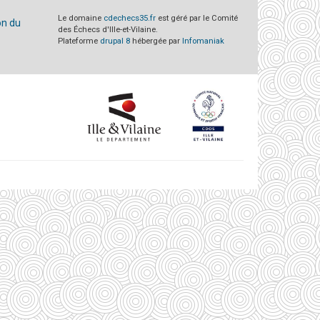
Le domaine
cdechecs35.fr
est géré par le Comité
on du
des Échecs d'Ille-et-Vilaine.
Plateforme
drupal 8
hébergée par
Infomaniak