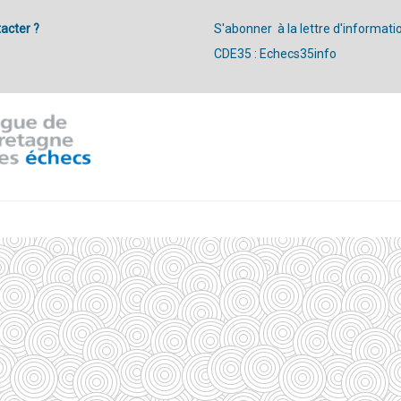
acter ?
S'abonner à la lettre d'informati
CDE35 : Echecs35info