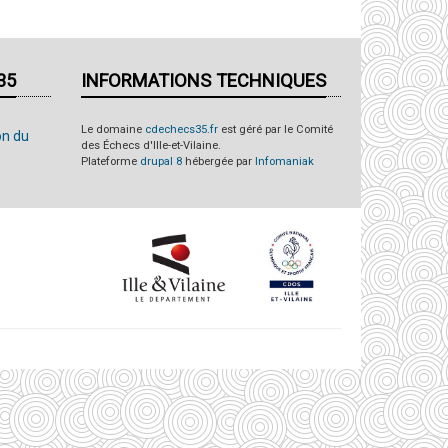
35
INFORMATIONS TECHNIQUES
Le domaine
cdechecs35.fr
est géré par le Comité
on du
des Échecs d'Ille-et-Vilaine.
Plateforme
drupal 8
hébergée par
Infomaniak