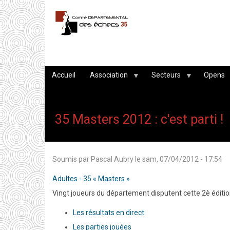
Aller
au
contenu
principal
Accueil
Association
Secteurs
Opens
35 Masters 2012 : c'est parti !
Soumis par
Pascal Aubry
le
sam, 07/04/2012 - 17:54
Adultes - 35 « Masters »
Vingt joueurs du département disputent cette 2è édition
Les résultats en direct
Les parties jouées