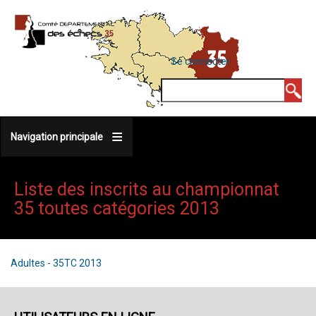
Aller
au
contenu
MENU
Se connecter
DU
principal
COMPTE
Rechercher
DE
L'UTILISATEUR
Navigation principale
Liste des inscrits au championnat
35 toutes catégories 2013
Adultes - 35TC 2013