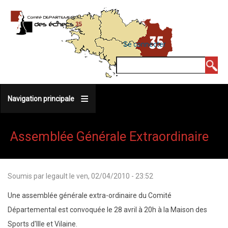
Aller
au
contenu
MENU
Se connecter
DU
principal
COMPTE
Rechercher
DE
L'UTILISATEUR
Navigation principale
Assemblée Générale Extraordinaire
Soumis par
legault
le
ven, 02/04/2010 - 23:52
Une assemblée générale extra-ordinaire du Comité
Départemental est convoquée le 28 avril à 20h à la Maison des
Sports d'Ille et Vilaine.