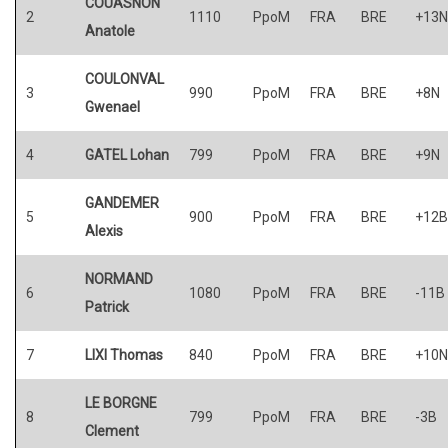
COUASNON
2
1110
PpoM
FRA
BRE
+13N
Anatole
COULONVAL
3
990
PpoM
FRA
BRE
+8N
Gwenael
4
GATEL Lohan
799
PpoM
FRA
BRE
+9N
GANDEMER
5
900
PpoM
FRA
BRE
+12B
Alexis
NORMAND
6
1080
PpoM
FRA
BRE
-11B
Patrick
7
LIXI Thomas
840
PpoM
FRA
BRE
+10N
LE BORGNE
8
799
PpoM
FRA
BRE
-3B
Clement