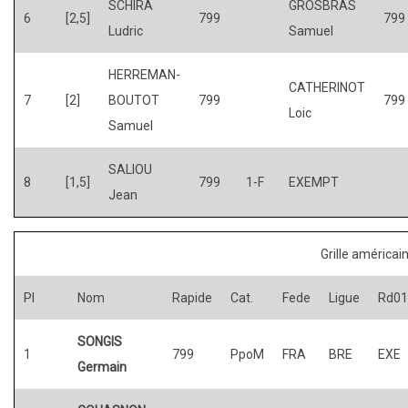
SCHIRA
GROSBRAS
6
[2,5]
799
799
Ludric
Samuel
HERREMAN-
CATHERINOT
7
[2]
BOUTOT
799
799
Loic
Samuel
SALIOU
8
[1,5]
799
1-F
EXEMPT
Jean
Grille américai
Pl
Nom
Rapide
Cat.
Fede
Ligue
Rd01
SONGIS
1
799
PpoM
FRA
BRE
EXE
Germain