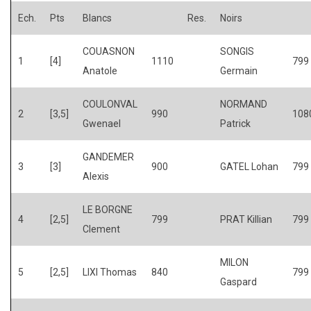
Ech.
Pts
Blancs
Res.
Noirs
COUASNON
SONGIS
1
[4]
1110
799
Anatole
Germain
COULONVAL
NORMAND
2
[3,5]
990
108
Gwenael
Patrick
GANDEMER
3
[3]
900
GATEL Lohan
799
Alexis
LE BORGNE
4
[2,5]
799
PRAT Killian
799
Clement
MILON
5
[2,5]
LIXI Thomas
840
799
Gaspard