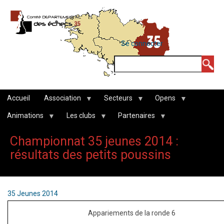
Aller
au
contenu
MENU
Se connecter
DU
principal
COMPTE
Rechercher
DE
L'UTILISATEUR
Accueil
Association
Secteurs
Opens
Animations
Les clubs
Partenaires
Championnat 35 jeunes 2014 :
résultats des petits poussins
35 Jeunes 2014
Appariements de la ronde 6