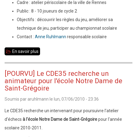
Cadre : atelier périscolaire de la ville de Rennes
Public : 8 - 10 joueurs de cycle 2
Objectifs : découvrir les règles du jeu, améliorer sa
technique de jeu, participer au championnat scolaire
Contact :
Anne Ruhlmann
responsable scolaire
En savoir plus
sur
[POURVU]
Le
[POURVU] Le CDE35 recherche un
CDE35
animateur pour l'école Notre Dame de
recherche
Saint-Grégoire
un
Soumis par
aruhlmann
le
lun, 07/06/2010 - 23:36
animateur
Le CDE35 recherche un intervenant pour poursuivre l'atelier
pour
d'échecs
à l'école Notre Dame de Saint-Grégoire
pour l'année
l'école
scolaire 2010-2011.
Léon