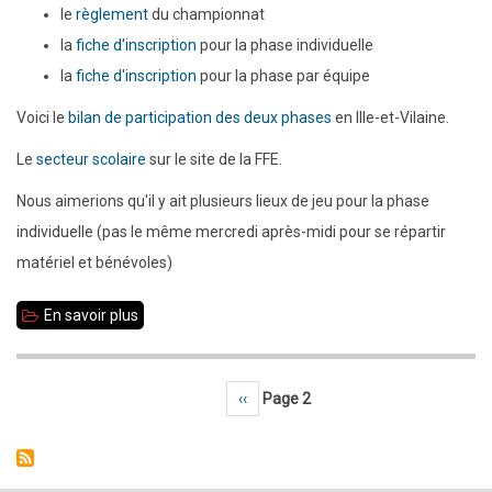
le
règlement
du championnat
la
fiche d'inscription
pour la phase individuelle
la
fiche d'inscription
pour la phase par équipe
Voici le
bilan de participation des deux phases
en Ille-et-Vilaine.
Le
secteur scolaire
sur le site de la FFE.
Nous aimerions qu'il y ait plusieurs lieux de jeu pour la phase
individuelle (pas le même mercredi après-midi pour se répartir
matériel et bénévoles)
En savoir plus
sur
Documents
du
Page précédente
‹‹
Page 2
Pagination
championnat
scolaire
2009-