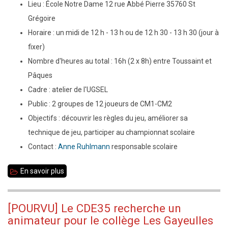
Grimault
Lieu : École Notre Dame 12 rue Abbé Pierre 35760 St
de
Grégoire
Rennes
Horaire : un midi de 12 h - 13 h ou de 12 h 30 - 13 h 30 (jour à
fixer)
Nombre d'heures au total : 16h (2 x 8h) entre Toussaint et
Pâques
Cadre : atelier de l'UGSEL
Public : 2 groupes de 12 joueurs de CM1-CM2
Objectifs : découvrir les règles du jeu, améliorer sa
technique de jeu, participer au championnat scolaire
Contact :
Anne Ruhlmann
responsable scolaire
En savoir plus
sur
[POURVU]
Le
[POURVU] Le CDE35 recherche un
CDE35
animateur pour le collège Les Gayeulles