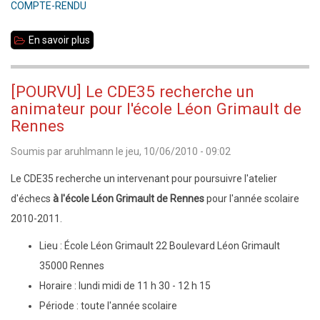
COMPTE-RENDU
En savoir plus
sur
Réunion
de
[POURVU] Le CDE35 recherche un
la
animateur pour l'école Léon Grimault de
Commission
Rennes
Scolaires
Soumis par
aruhlmann
le
jeu, 10/06/2010 - 09:02
le
Le CDE35 recherche un intervenant pour poursuivre l'atelier
jeudi
d'échecs
à l'école Léon Grimault de Rennes
pour l'année scolaire
24
2010-2011.
juin
2010
Lieu : École Léon Grimault 22 Boulevard Léon Grimault
35000 Rennes
Horaire : lundi midi de 11 h 30 - 12 h 15
Période : toute l'année scolaire