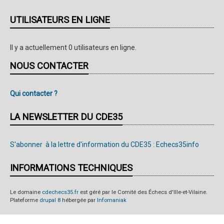
2010
UTILISATEURS EN LIGNE
Il y a actuellement 0 utilisateurs en ligne.
NOUS CONTACTER
Qui contacter ?
LA NEWSLETTER DU CDE35
S'abonner à la lettre d'information du CDE35 : Echecs35info
INFORMATIONS TECHNIQUES
Le domaine
cdechecs35.fr
est géré par le Comité des Échecs d'Ille-et-Vilaine.
Plateforme
drupal 8
hébergée par
Infomaniak