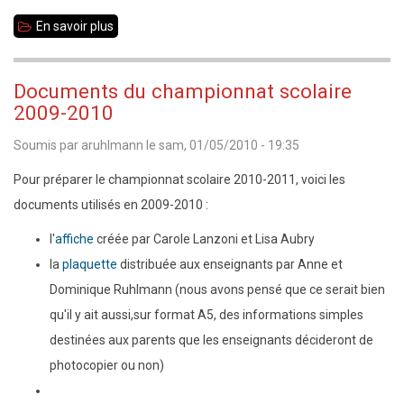
En savoir plus
sur
[POURVU]
Le
Documents du championnat scolaire
CDE35
2009-2010
recherche
Soumis par
aruhlmann
le
sam, 01/05/2010 - 19:35
un
animateur
Pour préparer le championnat scolaire 2010-2011, voici les
pour
documents utilisés en 2009-2010 :
le
l'
affiche
créée par Carole Lanzoni et Lisa Aubry
collège
la
plaquette
distribuée aux enseignants par Anne et
Les
Dominique Ruhlmann (nous avons pensé que ce serait bien
Gayeulles
qu'il y ait aussi,sur format A5, des informations simples
de
destinées aux parents que les enseignants décideront de
Rennes
photocopier ou non)