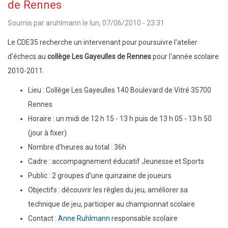
recherche
de Rennes
un
Soumis par
aruhlmann
le
lun, 07/06/2010 - 23:31
animateur
Le CDE35 recherche un intervenant pour poursuivre l'atelier
pour
d'échecs au
collège Les Gayeulles de Rennes
pour l'année scolaire
l'école
2010-2011.
Notre
Dame
Lieu : Collège Les Gayeulles 140 Boulevard de Vitré 35700
de
Rennes
Saint-
Horaire : un midi de 12 h 15 - 13 h puis de 13 h 05 - 13 h 50
Grégoire
(jour à fixer)
Nombre d'heures au total : 36h
Cadre : accompagnement éducatif Jeunesse et Sports
Public : 2 groupes d'une quinzaine de joueurs
Objectifs : découvrir les règles du jeu, améliorer sa
technique de jeu, participer au championnat scolaire
Contact :
Anne Ruhlmann
responsable scolaire