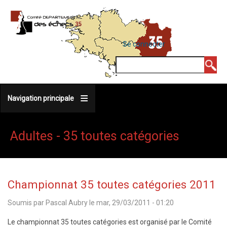
Aller
au
contenu
MENU
Se connecter
DU
principal
COMPTE
Rechercher
DE
L'UTILISATEUR
Navigation principale
Adultes - 35 toutes catégories
Championnat 35 toutes catégories 2011
Soumis par
Pascal Aubry
le
mar, 29/03/2011 - 01:20
Le championnat 35 toutes catégories est organisé par le Comité