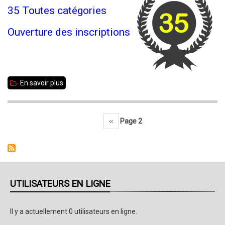
35 Toutes catégories
Ouverture des inscriptions
En savoir plus
sur
Championnat
35
Page précédente
‹‹
Page 2
Pagination
toutes
catégories
2022-
2023
UTILISATEURS EN LIGNE
Il y a actuellement 0 utilisateurs en ligne.