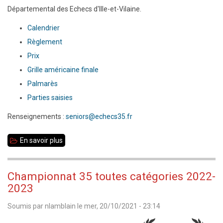
Départemental des Echecs d'Ille-et-Vilaine.
Calendrier
Règlement
Prix
Grille américaine finale
Palmarès
Parties saisies
Renseignements :
seniors@echecs35.fr
En savoir plus
sur
Championnat
35
Championnat 35 toutes catégories 2022-
toutes
2023
catégories
Soumis par
nlamblain
le
mer, 20/10/2021 - 23:14
2011